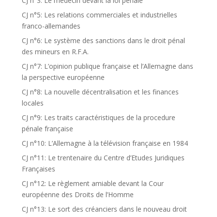
CJ n°3: Le médecin devant la loi pénale
CJ n°5: Les relations commerciales et industrielles
franco-allemandes
CJ n°6: Le système des sanctions dans le droit pénal
des mineurs en R.F.A.
CJ n°7: L’opinion publique française et l’Allemagne dans
la perspective européenne
CJ n°8: La nouvelle décentralisation et les finances
locales
CJ n°9: Les traits caractéristiques de la procedure
pénale française
CJ n°10: L’Allemagne à la télévision française en 1984
CJ n°11: Le trentenaire du Centre d’Etudes Juridiques
Françaises
CJ n°12: Le règlement amiable devant la Cour
européenne des Droits de l’Homme
CJ n°13: Le sort des créanciers dans le nouveau droit