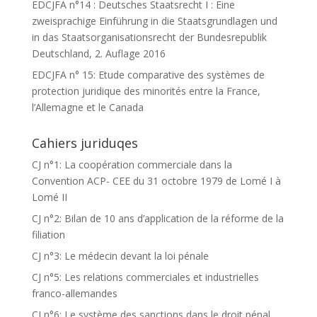
EDCJFA n°14 : Deutsches Staatsrecht I : Eine
zweisprachige Einführung in die Staatsgrundlagen und
in das Staatsorganisationsrecht der Bundesrepublik
Deutschland, 2. Auflage 2016
EDCJFA n° 15: Etude comparative des systèmes de
protection juridique des minorités entre la France,
l’Allemagne et le Canada
Cahiers juriduqes
CJ n°1: La coopération commerciale dans la
Convention ACP- CEE du 31 octobre 1979 de Lomé I à
Lomé II
CJ n°2: Bilan de 10 ans d’application de la réforme de la
filiation
CJ n°3: Le médecin devant la loi pénale
CJ n°5: Les relations commerciales et industrielles
franco-allemandes
CJ n°6: Le système des sanctions dans le droit pénal