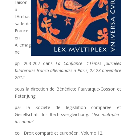
liaison
à
l'Ambas
sade de
France
en
Allemag
ne
pp. 203-207 dans
La Confiance- 11èmes journées
bilatérales franco-allemandes à Paris, 22-23 novembre
2012.
sous la direction de Bénédicte Fauvarque-Cosson et
Peter Jung
par la Société de législation comparée et
Gesellschaft für Rechtsvergleichung: "
lex multiplex-
ius unum
"
coll. Droit comparé et européen, Volume 12.