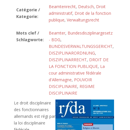
Beamtenrecht
,
Deutsch
,
Droit
Catégorie /
administratif
,
Droit de la fonction
Kategorie:
publique
,
Verwaltungsrecht
Mots clef /
Beamter
,
Bundesdisziplinargesetz
Schlagworte:
- BDG
,
BUNDESVERWALTUNGSGERICHT
,
DISZIPLINARORDNUNG
,
DISZIPLINARRECHT
,
DROIT DE
LA FONCTION PUBLIQUE
,
La
cour administrative fédérale
d'Allemagne
,
POUVOIR
DISCIPLINAIRE
,
REGIME
DISCIPLINAIRE
Le droit disciplinaire
des fonctionnaires
allemands est régi par
la loi disciplinaire
fédérale