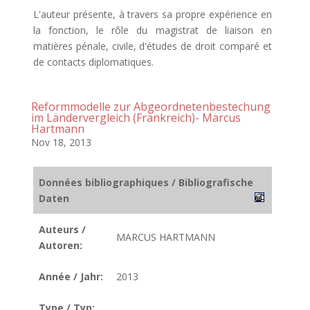
L'auteur présente, à travers sa propre expérience en
la fonction, le rôle du magistrat de liaison en
matières pénale, civile, d'études de droit comparé et
de contacts diplomatiques.
Reformmodelle zur Abgeordnetenbestechung
im Ländervergleich (Frankreich)- Marcus
Hartmann
Nov 18, 2013
Données bibliographiques / Bibliografische
Daten
Auteurs /
MARCUS HARTMANN
Autoren:
Année / Jahr:
2013
Type / Typ: