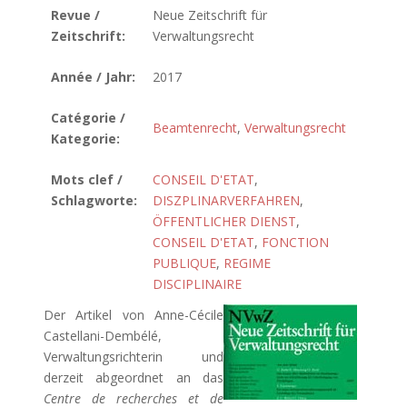
Revue /
Neue Zeitschrift für
Zeitschrift:
Verwaltungsrecht
Année / Jahr:
2017
Catégorie /
Beamtenrecht
,
Verwaltungsrecht
Kategorie:
Mots clef /
CONSEIL D'ETAT
,
Schlagworte:
DISZPLINARVERFAHREN
,
ÖFFENTLICHER DIENST
,
CONSEIL D'ETAT
,
FONCTION
PUBLIQUE
,
REGIME
DISCIPLINAIRE
Der Artikel von Anne-Cécile
Castellani-Dembélé,
Verwaltungsrichterin und
derzeit abgeordnet an das
Centre de recherches et de