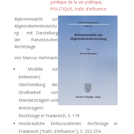
juridique de la vie politique
,
POLITIQUE
,
trafic d'influence
Reformmodelle zur
Abgeordnetenbestechu
ng
- mit Darstellung
der französischen
Rechtslage
von Marcus Hartmann
Modelle zur
(teilweisen)
Gleichstellung der
Strafbarkeit von
Mandatsträgern und
Amtsträgern:
Rechtslage in Frankreich, S. 179
missbräuliche Einflussnahmen: Rechtslage in
Frankreich ("trafic d'influence"), S. 252-254.