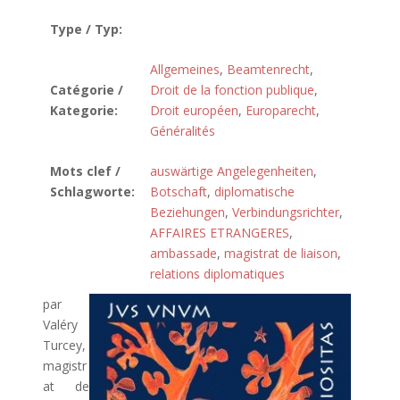
Type / Typ:
Allgemeines
,
Beamtenrecht
,
Catégorie /
Droit de la fonction publique
,
Kategorie:
Droit européen
,
Europarecht
,
Généralités
Mots clef /
auswärtige Angelegenheiten
,
Schlagworte:
Botschaft
,
diplomatische
Beziehungen
,
Verbindungsrichter
,
AFFAIRES ETRANGERES
,
ambassade
,
magistrat de liaison
,
relations diplomatiques
par
Valéry
Turcey,
magistr
at de