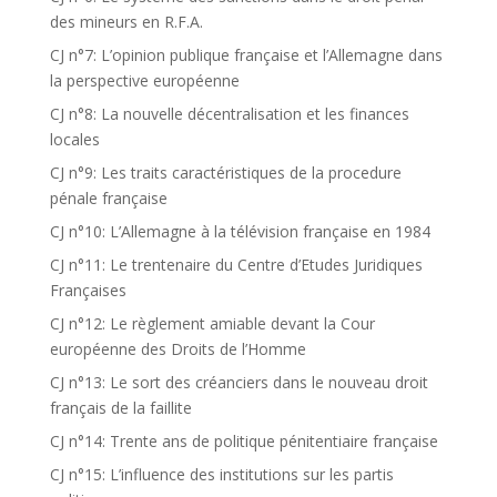
des mineurs en R.F.A.
CJ n°7: L’opinion publique française et l’Allemagne dans
la perspective européenne
CJ n°8: La nouvelle décentralisation et les finances
locales
CJ n°9: Les traits caractéristiques de la procedure
pénale française
CJ n°10: L’Allemagne à la télévision française en 1984
CJ n°11: Le trentenaire du Centre d’Etudes Juridiques
Françaises
CJ n°12: Le règlement amiable devant la Cour
européenne des Droits de l’Homme
CJ n°13: Le sort des créanciers dans le nouveau droit
français de la faillite
CJ n°14: Trente ans de politique pénitentiaire française
CJ n°15: L’influence des institutions sur les partis