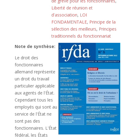
de grève pour les fonctionnaires
,
Liberté de réunion et
d'association
,
LOI
FONDAMENTALE
,
Principe de la
sélection des meilleurs
,
Principes
traditionnels du fonctionnariat
Note de synthèse:
Le droit des
fonctionnaires
allemand représente
un droit du travail
particulier applicable
aux agents de l'État.
Cependant tous les
employés qui sont au
service de l'État ne
sont pas des
fonctionnaires. L'État
fédéral, les États