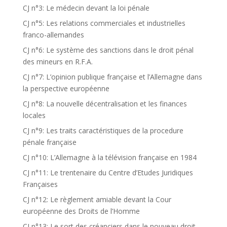
CJ n°3: Le médecin devant la loi pénale
CJ n°5: Les relations commerciales et industrielles
franco-allemandes
CJ n°6: Le système des sanctions dans le droit pénal
des mineurs en R.F.A.
CJ n°7: L’opinion publique française et l’Allemagne dans
la perspective européenne
CJ n°8: La nouvelle décentralisation et les finances
locales
CJ n°9: Les traits caractéristiques de la procedure
pénale française
CJ n°10: L’Allemagne à la télévision française en 1984
CJ n°11: Le trentenaire du Centre d’Etudes Juridiques
Françaises
CJ n°12: Le règlement amiable devant la Cour
européenne des Droits de l’Homme
CJ n°13: Le sort des créanciers dans le nouveau droit