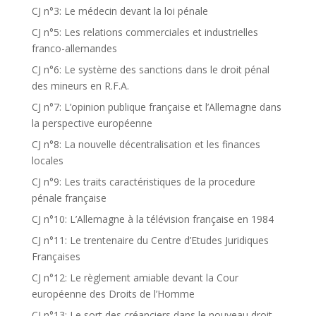
CJ n°3: Le médecin devant la loi pénale
CJ n°5: Les relations commerciales et industrielles
franco-allemandes
CJ n°6: Le système des sanctions dans le droit pénal
des mineurs en R.F.A.
CJ n°7: L’opinion publique française et l’Allemagne dans
la perspective européenne
CJ n°8: La nouvelle décentralisation et les finances
locales
CJ n°9: Les traits caractéristiques de la procedure
pénale française
CJ n°10: L’Allemagne à la télévision française en 1984
CJ n°11: Le trentenaire du Centre d’Etudes Juridiques
Françaises
CJ n°12: Le règlement amiable devant la Cour
européenne des Droits de l’Homme
CJ n°13: Le sort des créanciers dans le nouveau droit