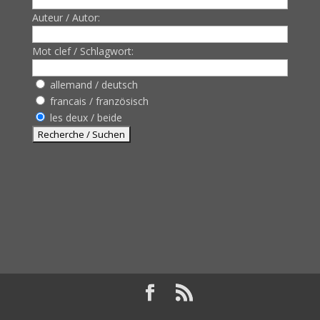
Auteur / Autor:
Mot clef / Schlagwort:
allemand / deutsch
francais / französisch
les deux / beide
Design de
Elegant Themes
| Propulsé par