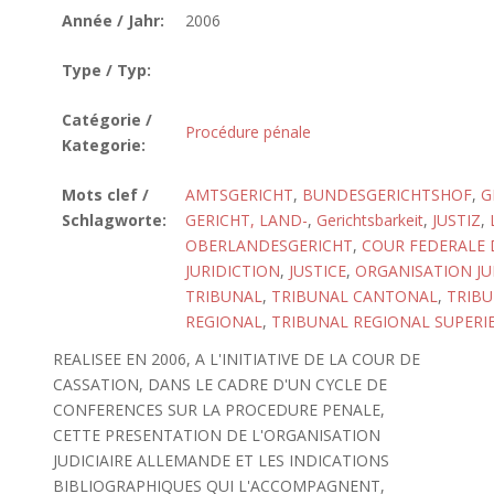
Année / Jahr:
2006
Type / Typ:
Catégorie /
Procédure pénale
Kategorie:
Mots clef /
AMTSGERICHT
,
BUNDESGERICHTSHOF
,
G
Schlagworte:
GERICHT, LAND-
,
Gerichtsbarkeit
,
JUSTIZ
,
OBERLANDESGERICHT
,
COUR FEDERALE D
JURIDICTION
,
JUSTICE
,
ORGANISATION JU
TRIBUNAL
,
TRIBUNAL CANTONAL
,
TRIB
REGIONAL
,
TRIBUNAL REGIONAL SUPERI
REALISEE EN 2006, A L'INITIATIVE DE LA COUR DE
CASSATION, DANS LE CADRE D'UN CYCLE DE
CONFERENCES SUR LA PROCEDURE PENALE,
CETTE PRESENTATION DE L'ORGANISATION
JUDICIAIRE ALLEMANDE ET LES INDICATIONS
BIBLIOGRAPHIQUES QUI L'ACCOMPAGNENT,