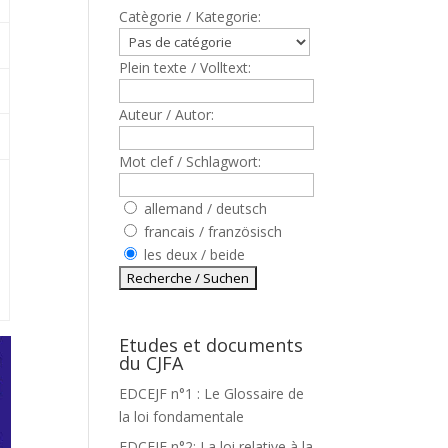
Catègorie / Kategorie:
Plein texte / Volltext:
Auteur / Autor:
Mot clef / Schlagwort:
allemand / deutsch
francais / französisch
les deux / beide
Etudes et documents
du CJFA
EDCEJF n°1 : Le Glossaire de
la loi fondamentale
EDCEJF n°2: La loi relative à la