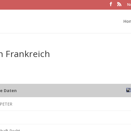
No
Ho
n Frankreich
he Daten
PETER
chaft Recht