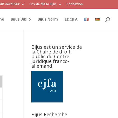
us découvrir
Prix de thèse Bijus
Connexion
me
Bijus Biblio
Bijus Norm
EDCJFA
Bijus est un service de
la Chaire de droit
public du Centre
juridique franco-
allemand
Bijus Recherche