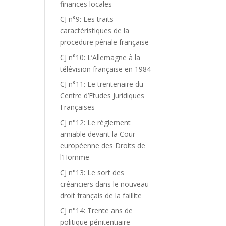
finances locales
CJ n°9: Les traits
caractéristiques de la
procedure pénale française
CJ n°10: L’Allemagne à la
télévision française en 1984
CJ n°11: Le trentenaire du
Centre d’Etudes Juridiques
Françaises
CJ n°12: Le règlement
amiable devant la Cour
européenne des Droits de
l’Homme
CJ n°13: Le sort des
créanciers dans le nouveau
droit français de la faillite
CJ n°14: Trente ans de
politique pénitentiaire