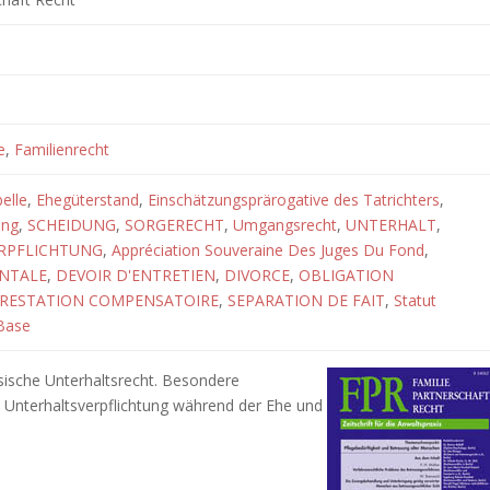
e
,
Familienrecht
elle
,
Ehegüterstand
,
Einschätzungsprärogative des Tatrichters
,
ung
,
SCHEIDUNG
,
SORGERECHT
,
Umgangsrecht
,
UNTERHALT
,
RPFLICHTUNG
,
Appréciation Souveraine Des Juges Du Fond
,
ENTALE
,
DEVOIR D'ENTRETIEN
,
DIVORCE
,
OBLIGATION
RESTATION COMPENSATOIRE
,
SEPARATION DE FAIT
,
Statut
Base
ösische Unterhaltsrecht. Besondere
e Unterhaltsverpflichtung während der Ehe und