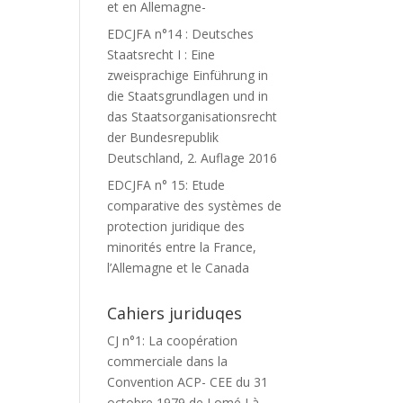
et en Allemagne-
EDCJFA n°14 : Deutsches
Staatsrecht I : Eine
zweisprachige Einführung in
die Staatsgrundlagen und in
das Staatsorganisationsrecht
der Bundesrepublik
Deutschland, 2. Auflage 2016
EDCJFA n° 15: Etude
comparative des systèmes de
protection juridique des
minorités entre la France,
l’Allemagne et le Canada
Cahiers juriduqes
CJ n°1: La coopération
commerciale dans la
Convention ACP- CEE du 31
octobre 1979 de Lomé I à