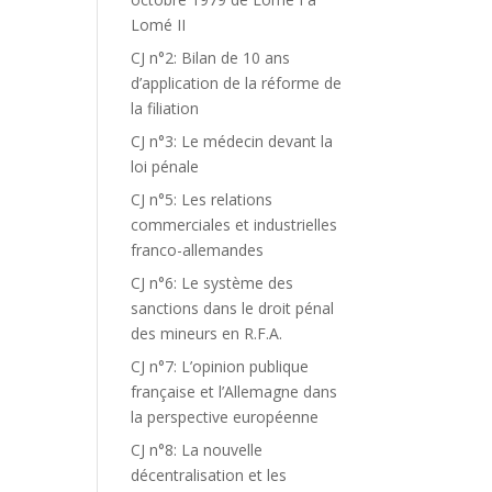
Lomé II
CJ n°2: Bilan de 10 ans
d’application de la réforme de
la filiation
CJ n°3: Le médecin devant la
loi pénale
CJ n°5: Les relations
commerciales et industrielles
franco-allemandes
CJ n°6: Le système des
sanctions dans le droit pénal
des mineurs en R.F.A.
CJ n°7: L’opinion publique
française et l’Allemagne dans
la perspective européenne
CJ n°8: La nouvelle
décentralisation et les