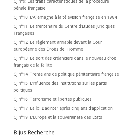
CJ n°9: Les traits caractéristiques de la procedure
pénale française
CJ n°10: L’Allemagne à la télévision française en 1984
CJ n°11: Le trentenaire du Centre d’Etudes Juridiques
Françaises
CJ n°12: Le règlement amiable devant la Cour
européenne des Droits de l’Homme
CJ n°13: Le sort des créanciers dans le nouveau droit
français de la faillite
CJ n°14: Trente ans de politique pénitentiaire française
CJ n°15: L’influence des institutions sur les partis
politiques
CJ n°16: Terrorisme et libertés publiques
CJ n°17: La loi Badinter après cinq ans d’application
CJ n°19: L’Europe et la souveraineté des Etats
Bijus Recherche