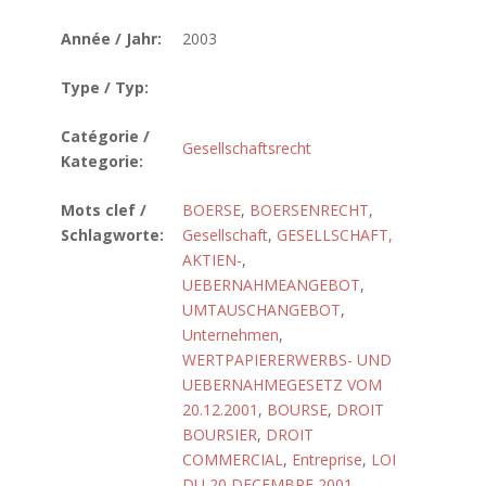
Année / Jahr:
2003
Type / Typ:
Catégorie /
Gesellschaftsrecht
Kategorie:
Mots clef /
BOERSE
,
BOERSENRECHT
,
Schlagworte:
Gesellschaft
,
GESELLSCHAFT,
AKTIEN-
,
UEBERNAHMEANGEBOT
,
UMTAUSCHANGEBOT
,
Unternehmen
,
WERTPAPIERERWERBS- UND
UEBERNAHMEGESETZ VOM
20.12.2001
,
BOURSE
,
DROIT
BOURSIER
,
DROIT
COMMERCIAL
,
Entreprise
,
LOI
DU 20 DECEMBRE 2001