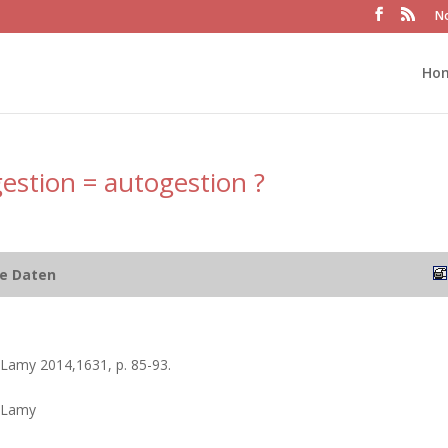
No
Ho
gestion = autogestion ?
he Daten
Lamy 2014,1631, p. 85-93.
 Lamy