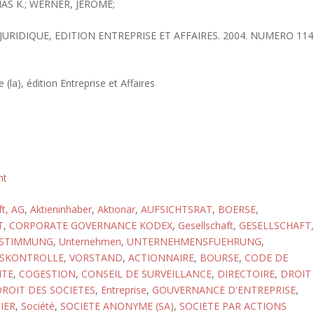
S K.; WERNER, JEROME;
 JURIDIQUE, EDITION ENTREPRISE ET AFFAIRES. 2004. NUMERO 114
 (la), édition Entreprise et Affaires
ht
ft, AG
,
Aktieninhaber
,
Aktionär
,
AUFSICHTSRAT
,
BOERSE
,
T
,
CORPORATE GOVERNANCE KODEX
,
Gesellschaft
,
GESELLSCHAFT,
ESTIMMUNG
,
Unternehmen
,
UNTERNEHMENSFUEHRUNG
,
SKONTROLLE
,
VORSTAND
,
ACTIONNAIRE
,
BOURSE
,
CODE DE
ITE
,
COGESTION
,
CONSEIL DE SURVEILLANCE
,
DIRECTOIRE
,
DROIT
ROIT DES SOCIETES
,
Entreprise
,
GOUVERNANCE D'ENTREPRISE
,
IER
,
Société
,
SOCIETE ANONYME (SA)
,
SOCIETE PAR ACTIONS