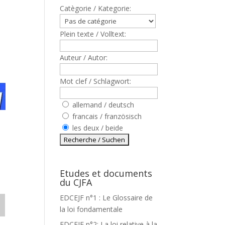
Catègorie / Kategorie:
Plein texte / Volltext:
Auteur / Autor:
Mot clef / Schlagwort:
allemand / deutsch
francais / französisch
les deux / beide
Etudes et documents
du CJFA
EDCEJF n°1 : Le Glossaire de
la loi fondamentale
EDCEJF n°2: La loi relative à la