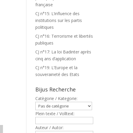
française
S
CJ n°15: L’influence des
institutions sur les partis
politiques
CJ n°16: Terrorisme et libertés
publiques
CJ n°17: La loi Badinter après
cinq ans d’application
CJ n°19: L’Europe et la
souveraineté des Etats
Bijus Recherche
Catègorie / Kategorie:
Plein texte / Volltext:
Auteur / Autor: