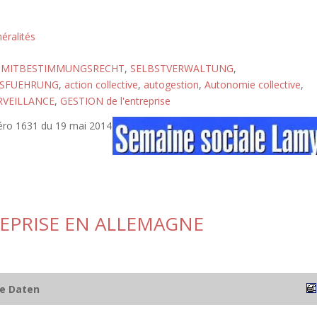
éralités
,
MITBESTIMMUNGSRECHT
,
SELBSTVERWALTUNG
,
SFUEHRUNG
,
action collective
,
autogestion
,
Autonomie collective
,
RVEILLANCE
,
GESTION de l'entreprise
éro 1631 du 19 mai 2014
EPRISE EN ALLEMAGNE
he Daten