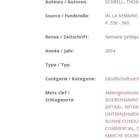
Auteurs / Autoren:
SCHRELL, THOMA
Source / Fundstelle:
IN: LA SEMAINE
P. 556 - 560.
Revue / Zeitschrift:
Semaine juridique
Année / Jahr:
2004
Type / Typ:
Catégorie / Kategorie:
Gesellschaftsrec
Mots clef /
Aktiengesellscha
Schlagworte:
BOERSENMARK
AKTIEN-
,
MITB
UNTERNEHMEN
BONNE CONDU
COMMERCIAL
,
D
MARCHE BOURS