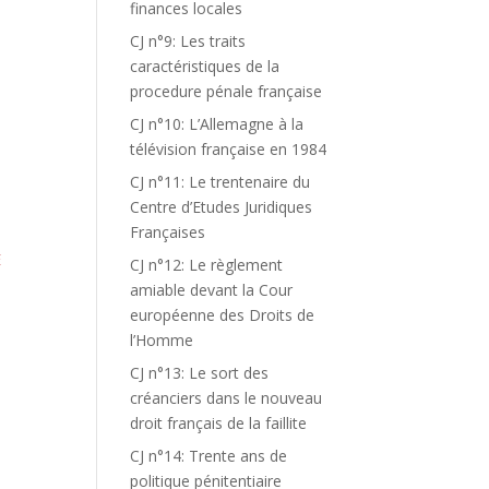
finances locales
CJ n°9: Les traits
caractéristiques de la
procedure pénale française
CJ n°10: L’Allemagne à la
télévision française en 1984
CJ n°11: Le trentenaire du
Centre d’Etudes Juridiques
Françaises
E
CJ n°12: Le règlement
amiable devant la Cour
européenne des Droits de
l’Homme
CJ n°13: Le sort des
créanciers dans le nouveau
droit français de la faillite
CJ n°14: Trente ans de
politique pénitentiaire