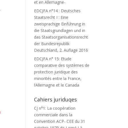
et en Allemagne-
.
EDCJFA n°14 : Deutsches
Staatsrecht I : Eine
zweisprachige Einführung in
die Staatsgrundlagen und in
das Staatsorganisationsrecht
der Bundesrepublik
Deutschland, 2. Auflage 2016
EDCJFA n° 15: Etude
comparative des systèmes de
protection juridique des
minorités entre la France,
l’Allemagne et le Canada
Cahiers juriduqes
CJ n°1: La coopération
U
commerciale dans la
Convention ACP- CEE du 31
octobre 1979 de Lomé I à