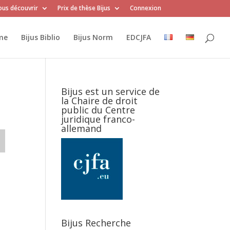
us découvrir
Prix de thèse Bijus
Connexion
me
Bijus Biblio
Bijus Norm
EDCJFA
Bijus est un service de
la Chaire de droit
public du Centre
juridique franco-
allemand
Bijus Recherche