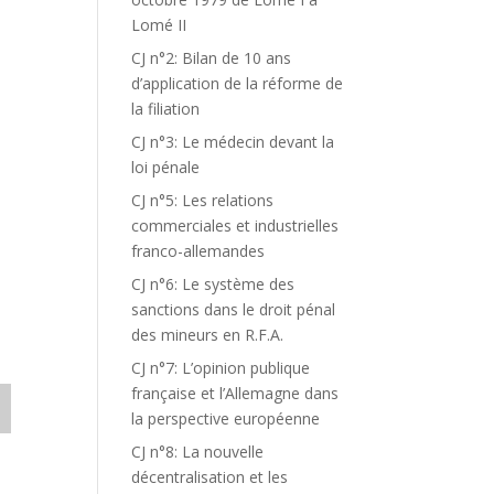
Lomé II
CJ n°2: Bilan de 10 ans
d’application de la réforme de
la filiation
CJ n°3: Le médecin devant la
loi pénale
CJ n°5: Les relations
commerciales et industrielles
franco-allemandes
CJ n°6: Le système des
sanctions dans le droit pénal
des mineurs en R.F.A.
CJ n°7: L’opinion publique
française et l’Allemagne dans
la perspective européenne
CJ n°8: La nouvelle
décentralisation et les