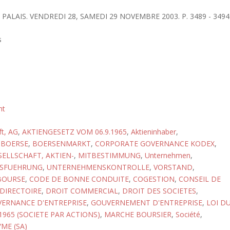
 PALAIS. VENDREDI 28, SAMEDI 29 NOVEMBRE 2003. P. 3489 - 3494
s
ht
ft, AG
,
AKTIENGESETZ VOM 06.9.1965
,
Aktieninhaber
,
,
BOERSE
,
BOERSENMARKT
,
CORPORATE GOVERNANCE KODEX
,
SELLSCHAFT, AKTIEN-
,
MITBESTIMMUNG
,
Unternehmen
,
SFUEHRUNG
,
UNTERNEHMENSKONTROLLE
,
VORSTAND
,
BOURSE
,
CODE DE BONNE CONDUITE
,
COGESTION
,
CONSEIL DE
DIRECTOIRE
,
DROIT COMMERCIAL
,
DROIT DES SOCIETES
,
ERNANCE D'ENTREPRISE
,
GOUVERNEMENT D'ENTREPRISE
,
LOI D
965 (SOCIETE PAR ACTIONS)
,
MARCHE BOURSIER
,
Société
,
ME (SA)