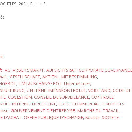
CIETES. 2001. P. 1 - 13.
tés
ht
ft, AG
,
ARBEITSMARKT
,
AUFSICHTSRAT
,
CORPORATE GOVERNANC
haft
,
GESELLSCHAFT, AKTIEN-
,
MITBESTIMMUNG
,
NGEBOT
,
UMTAUSCHANGEBOT
,
Unternehmen
,
SFUEHRUNG
,
UNTERNEHMENSKONTROLLE
,
VORSTAND
,
CODE DE
ITE
,
COGESTION
,
CONSEIL DE SURVEILLANCE
,
CONTROLE
ROLE INTERNE
,
DIRECTOIRE
,
DROIT COMMERCIAL
,
DROIT DES
prise
,
GOUVERNEMENT D'ENTREPRISE
,
MARCHE DU TRAVAIL
,
E D'ACHAT
,
OFFRE PUBLIQUE D'ECHANGE
,
Société
,
SOCIETE