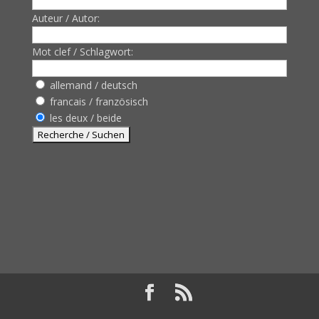
Auteur / Autor:
Mot clef / Schlagwort:
allemand / deutsch
francais / französisch
les deux / beide
Design de
Elegant Themes
| Propulsé par