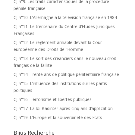
CJ n°9: Les traits caractéristiques de la procedure
pénale française
CJ n°10: L’Allemagne à la télévision française en 1984
CJ n°11: Le trentenaire du Centre d’Etudes Juridiques
Françaises
CJ n°12: Le règlement amiable devant la Cour
européenne des Droits de l’Homme
CJ n°13: Le sort des créanciers dans le nouveau droit
français de la faillite
CJ n°14: Trente ans de politique pénitentiaire française
CJ n°15: L’influence des institutions sur les partis
politiques
CJ n°16: Terrorisme et libertés publiques
CJ n°17: La loi Badinter après cinq ans d’application
CJ n°19: L’Europe et la souveraineté des Etats
Bijus Recherche