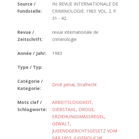
Source /
IN: REVUE INTERNATIONALE DE
Fundstelle:
CRIMINOLOGIE. 1983. VOL. 2. P.
31 - 42.
Revue /
revue internationale de
Zeitschrift:
criminologie
Année / Jahr:
1983
Type / Typ:
Catégorie /
Droit pénal
,
Strafrecht
Kategorie:
Mots clef /
ARBEITSLOSIGKEIT
,
Schlagworte:
DIEBSTAHL
,
DROGE
,
ERZIEHUNGSMASSREGEL
,
GEWALT
,
JUGENDGERICHTSGESETZ VOM
04.8.1953
,
JUGENDLICHE
,