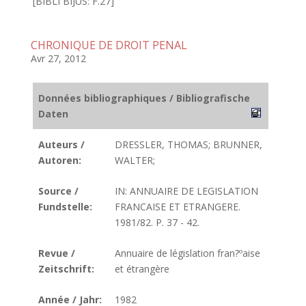
[BIBLI BIJUS: F.27]
CHRONIQUE DE DROIT PENAL
Avr 27, 2012
Données bibliographiques / Bibliografische
Daten
Auteurs /
DRESSLER, THOMAS; BRUNNER,
Autoren:
WALTER;
Source /
IN: ANNUAIRE DE LEGISLATION
Fundstelle:
FRANCAISE ET ETRANGERE.
1981/82. P. 37 - 42.
Revue /
Annuaire de législation fran?ºaise
Zeitschrift:
et étrangère
Année / Jahr:
1982