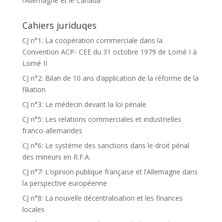
l’Allemagne et le Canada
Cahiers juriduqes
CJ n°1: La coopération commerciale dans la
Convention ACP- CEE du 31 octobre 1979 de Lomé I à
Lomé II
CJ n°2: Bilan de 10 ans d’application de la réforme de la
filiation
CJ n°3: Le médecin devant la loi pénale
CJ n°5: Les relations commerciales et industrielles
franco-allemandes
CJ n°6: Le système des sanctions dans le droit pénal
des mineurs en R.F.A.
CJ n°7: L’opinion publique française et l’Allemagne dans
la perspective européenne
CJ n°8: La nouvelle décentralisation et les finances
locales