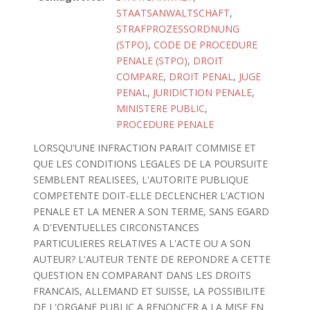
STAATSANWALTSCHAFT
,
STRAFPROZESSORDNUNG
(STPO)
,
CODE DE PROCEDURE
PENALE (STPO)
,
DROIT
COMPARE
,
DROIT PENAL
,
JUGE
PENAL
,
JURIDICTION PENALE
,
MINISTERE PUBLIC
,
PROCEDURE PENALE
LORSQU'UNE INFRACTION PARAIT COMMISE ET
QUE LES CONDITIONS LEGALES DE LA POURSUITE
SEMBLENT REALISEES, L'AUTORITE PUBLIQUE
COMPETENTE DOIT-ELLE DECLENCHER L'ACTION
PENALE ET LA MENER A SON TERME, SANS EGARD
A D'EVENTUELLES CIRCONSTANCES
PARTICULIERES RELATIVES A L'ACTE OU A SON
AUTEUR? L'AUTEUR TENTE DE REPONDRE A CETTE
QUESTION EN COMPARANT DANS LES DROITS
FRANCAIS, ALLEMAND ET SUISSE, LA POSSIBILITE
DE L'ORGANE PUBLIC A RENONCER A LA MISE EN