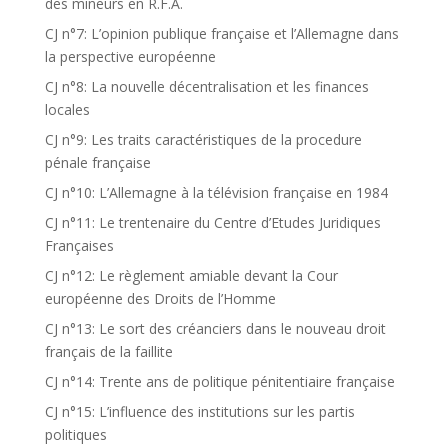
des mineurs en R.F.A.
CJ n°7: L’opinion publique française et l’Allemagne dans
la perspective européenne
CJ n°8: La nouvelle décentralisation et les finances
locales
CJ n°9: Les traits caractéristiques de la procedure
pénale française
CJ n°10: L’Allemagne à la télévision française en 1984
CJ n°11: Le trentenaire du Centre d’Etudes Juridiques
Françaises
CJ n°12: Le règlement amiable devant la Cour
européenne des Droits de l’Homme
CJ n°13: Le sort des créanciers dans le nouveau droit
français de la faillite
CJ n°14: Trente ans de politique pénitentiaire française
CJ n°15: L’influence des institutions sur les partis
politiques