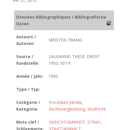
Avr 27, 2012
Données bibliographiques / Bibliografische
Daten
Auteurs /
MEISTER, FRANK;
Autoren:
Source /
LAUSANNE. THESE. DROIT.
Fundstelle:
1993. 507 P.
Année / Jahr:
1993
Type / Typ:
Catégorie /
Procédure pénale
,
Kategorie:
Rechtsvergleichung
,
Strafrecht
Mots clef /
GERICHTSBARKEIT, STRAF-
,
Schlagworte:
STAATSANWALT
,