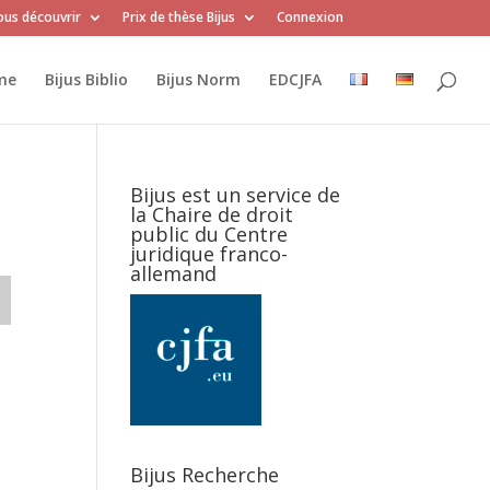
us découvrir
Prix de thèse Bijus
Connexion
me
Bijus Biblio
Bijus Norm
EDCJFA
Bijus est un service de
la Chaire de droit
public du Centre
juridique franco-
allemand
Bijus Recherche