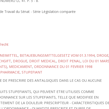
UMERO LC 41. P. 5 - 8.
 Travail du Sénat - Série Législation comparée
frecht
NEIMITTEL
,
BETAUEBUNGSMITTELGESETZ VOM 01.3.1994
,
DROGE
CHGIFT
,
DROGUE
,
DROIT MEDICAL
,
DROIT PENAL
,
LOI DU 01 MAR
NTS)
,
MEDICAMENT
,
ORDONNANCE DU 01 FEVRIER 1998
,
PHARMACIE
,
STUPEFIANT
ITE DE PRESCRIRE DES ANTALGIQUES DANS LE CAS OU AUCUNE
UITS STUPEFIANTS, QUI PEUVENT ETRE UTILISES COMME
ONNANCE SUR LES STUPEFIANTS, TELLE QUE MODIFIEE EN
RAITEMENT DE LA DOULEUR: PRESCRIPTEUR - CARACTERISTIQUES D
 L'ORDONNANCE - QUANTITE PRESCRITE ET DUREE DE