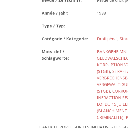
Revue / Zeitschrift:
Revue de droit p
Année / Jahr:
1998
Type / Typ:
Catégorie / Kategorie:
Droit pénal
,
Stra
Mots clef /
BANKGEHEIMNI
Schlagworte:
GELDWAESCHEGE
KORRUPTION VO
(STGB)
,
STRAFTA
VERBRECHENSB
VERGEWALTIGU
(STGB)
,
CORRUP
INFRACTION SE
LOI DU 15 JUIL
(BLANCHIMENT 
CRIMINALITE)
,
L'ARTICLE PORTE SUR LES INITIATIVES LEGI