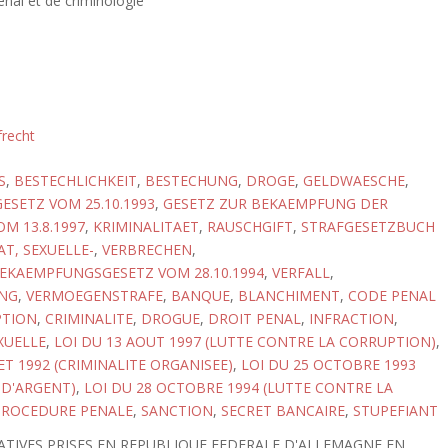
énal et de criminologie
frecht
S
,
BESTECHLICHKEIT
,
BESTECHUNG
,
DROGE
,
GELDWAESCHE
,
SETZ VOM 25.10.1993
,
GESETZ ZUR BEKAEMPFUNG DER
M 13.8.1997
,
KRIMINALITAET
,
RAUSCHGIFT
,
STRAFGESETZBUCH
T, SEXUELLE-
,
VERBRECHEN
,
EKAEMPFUNGSGESETZ VOM 28.10.1994
,
VERFALL
,
NG
,
VERMOEGENSTRAFE
,
BANQUE
,
BLANCHIMENT
,
CODE PENAL
TION
,
CRIMINALITE
,
DROGUE
,
DROIT PENAL
,
INFRACTION
,
XUELLE
,
LOI DU 13 AOUT 1997 (LUTTE CONTRE LA CORRUPTION)
,
LET 1992 (CRIMINALITE ORGANISEE)
,
LOI DU 25 OCTOBRE 1993
D'ARGENT)
,
LOI DU 28 OCTOBRE 1994 (LUTTE CONTRE LA
PROCEDURE PENALE
,
SANCTION
,
SECRET BANCAIRE
,
STUPEFIANT
SLATIVES PRISES EN REPUBLIQUE FEDERALE D'ALLEMAGNE EN