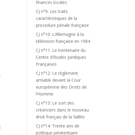
finances locales
CJ n°9: Les traits
caractéristiques de la
procedure pénale française
CJ n°10: L’Allemagne à la
télévision française en 1984
CJ n°11: Le trentenaire du
Centre d’Etudes Juridiques
Françaises
,
CJ n°12: Le règlement
S
amiable devant la Cour
européenne des Droits de
l’Homme
CJ n°13: Le sort des
créanciers dans le nouveau
droit français de la faillite
CJ n°14: Trente ans de
E
politique pénitentiaire