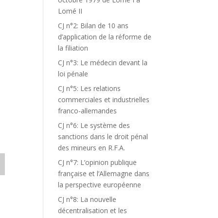
Lomé II
CJ n°2: Bilan de 10 ans
d’application de la réforme de
la filiation
CJ n°3: Le médecin devant la
loi pénale
CJ n°5: Les relations
commerciales et industrielles
franco-allemandes
CJ n°6: Le système des
sanctions dans le droit pénal
des mineurs en R.F.A.
CJ n°7: L’opinion publique
française et l’Allemagne dans
la perspective européenne
CJ n°8: La nouvelle
décentralisation et les