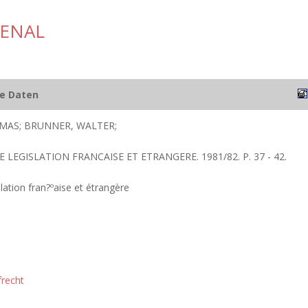
PENAL
he Daten
MAS; BRUNNER, WALTER;
E LEGISLATION FRANCAISE ET ETRANGERE. 1981/82. P. 37 - 42.
lation fran?ºaise et étrangère
frecht