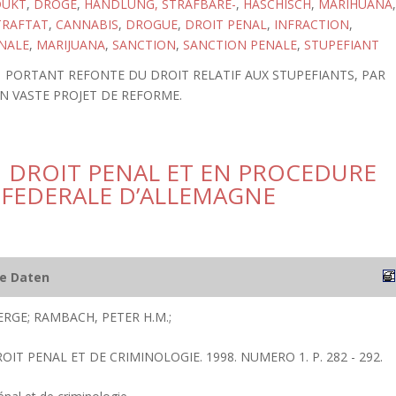
DUKT
,
DROGE
,
HANDLUNG, STRAFBARE-
,
HASCHISCH
,
MARIHUANA
,
TRAFTAT
,
CANNABIS
,
DROGUE
,
DROIT PENAL
,
INFRACTION
,
NALE
,
MARIJUANA
,
SANCTION
,
SANCTION PENALE
,
STUPEFIANT
81 PORTANT REFONTE DU DROIT RELATIF AUX STUPEFIANTS, PAR
UN VASTE PROJET DE REFORME.
 DROIT PENAL ET EN PROCEDURE
 FEDERALE D’ALLEMAGNE
he Daten
RGE; RAMBACH, PETER H.M.;
ROIT PENAL ET DE CRIMINOLOGIE. 1998. NUMERO 1. P. 282 - 292.