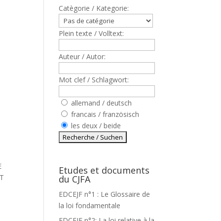
Catègorie / Kategorie:
Plein texte / Volltext:
Auteur / Autor:
Mot clef / Schlagwort:
allemand / deutsch
8
francais / französisch
les deux / beide
E
Etudes et documents
NT
du CJFA
EDCEJF n°1 : Le Glossaire de
la loi fondamentale
EDCEJF n°2: La loi relative à la