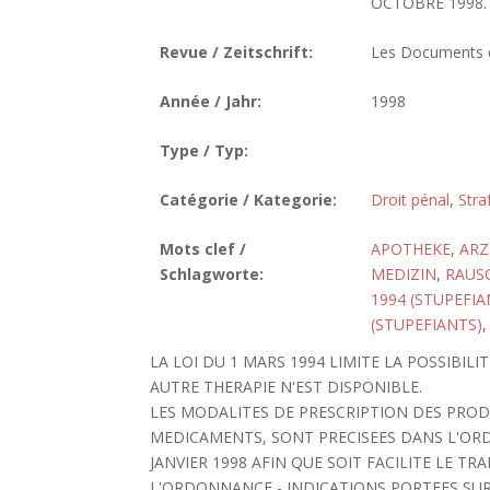
OCTOBRE 1998. N
Revue / Zeitschrift:
Les Documents de
Année / Jahr:
1998
Type / Typ:
Catégorie / Kategorie:
Droit pénal
,
Stra
Mots clef /
APOTHEKE
,
ARZ
Schlagworte:
MEDIZIN
,
RAUS
1994 (STUPEFIA
(STUPEFIANTS)
LA LOI DU 1 MARS 1994 LIMITE LA POSSIBIL
AUTRE THERAPIE N'EST DISPONIBLE.
LES MODALITES DE PRESCRIPTION DES PROD
MEDICAMENTS, SONT PRECISEES DANS L'ORD
JANVIER 1998 AFIN QUE SOIT FACILITE LE T
L'ORDONNANCE - INDICATIONS PORTEES SUR