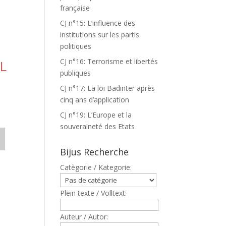
française
CJ n°15: L’influence des
institutions sur les partis
politiques
CJ n°16: Terrorisme et libertés
L
publiques
CJ n°17: La loi Badinter après
cinq ans d’application
CJ n°19: L’Europe et la
souveraineté des Etats
Bijus Recherche
Catègorie / Kategorie:
Plein texte / Volltext:
Auteur / Autor: