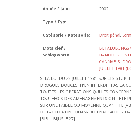
Année / Jahr:
2002
Type / Typ:
Catégorie / Kategorie:
Droit pénal
,
Stra
Mots clef /
BETAEUBUNGSMI
Schlagworte:
HANDLUNG, ST
CANNABIS
,
DRO
JUILLET 1981 (
SI LA LOI DU 28 JUILLET 1981 SUR LES STU
DROGUES DOUCES, N'EN INTERDIT PAS LA 
TOUTES LES OPERATIONS QUI LES CONCERN
TOUTEFOIS DES AMENAGEMENTS ONT ETE PR
SUR UNE FAIBLE OU MOYENNE QUANTITE (A
DE FACTO A UNE QUASI-DEPENALISATION DAN
[BIBLI BIJUS: F.27]