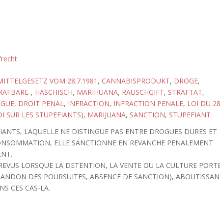
frecht
TTELGESETZ VOM 28.7.1981
,
CANNABISPRODUKT
,
DROGE
,
RAFBARE-
,
HASCHISCH
,
MARIHUANA
,
RAUSCHGIFT
,
STRAFTAT
,
GUE
,
DROIT PENAL
,
INFRACTION
,
INFRACTION PENALE
,
LOI DU 2
LOI SUR LES STUPEFIANTS)
,
MARIJUANA
,
SANCTION
,
STUPEFIANT
PEFIANTS, LAQUELLE NE DISTINGUE PAS ENTRE DROGUES DURES ET
CONSOMMATION, ELLE SANCTIONNE EN REVANCHE PENALEMENT
ENT.
EVUS LORSQUE LA DETENTION, LA VENTE OU LA CULTURE PORT
BANDON DES POURSUITES, ABSENCE DE SANCTION), ABOUTISSA
S CES CAS-LA.