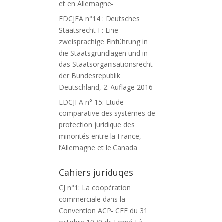
et en Allemagne-
EDCJFA n°14 : Deutsches
Staatsrecht I : Eine
zweisprachige Einführung in
die Staatsgrundlagen und in
das Staatsorganisationsrecht
der Bundesrepublik
Deutschland, 2. Auflage 2016
EDCJFA n° 15: Etude
comparative des systèmes de
protection juridique des
minorités entre la France,
l’Allemagne et le Canada
Cahiers juriduqes
CJ n°1: La coopération
commerciale dans la
Convention ACP- CEE du 31
octobre 1979 de Lomé I à