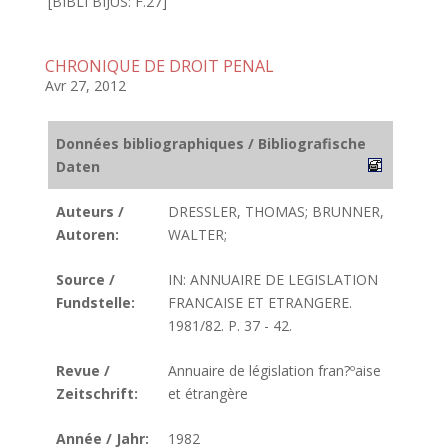
[BIBLI BIJUS: F.27]
CHRONIQUE DE DROIT PENAL
Avr 27, 2012
Données bibliographiques / Bibliografische
Daten
Auteurs /
DRESSLER, THOMAS; BRUNNER,
Autoren:
WALTER;
Source /
IN: ANNUAIRE DE LEGISLATION
Fundstelle:
FRANCAISE ET ETRANGERE.
1981/82. P. 37 - 42.
Revue /
Annuaire de législation fran?ºaise
Zeitschrift:
et étrangère
Année / Jahr:
1982