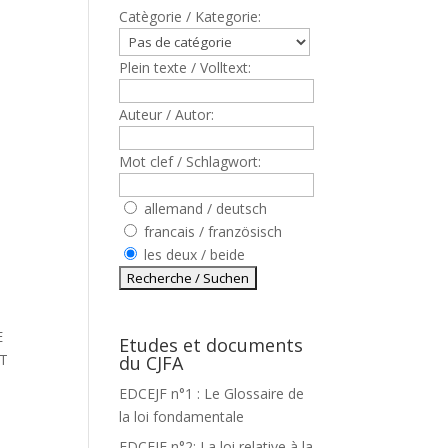
Catègorie / Kategorie:
Plein texte / Volltext:
Auteur / Autor:
Mot clef / Schlagwort:
allemand / deutsch
8
francais / französisch
les deux / beide
E
Etudes et documents
NT
du CJFA
EDCEJF n°1 : Le Glossaire de
la loi fondamentale
EDCEJF n°2: La loi relative à la