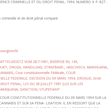
CIENCE CRIMINELLE ET DU DROIT PENAL. 1994. NUMERO 4. P. 827 -
 criminelle et de droit pénal comparé
ssungsrecht
TTELGESETZ VOM 28.7.1981
,
BVERFGE 90, 145
,
DUKT
,
DROGE
,
HANDLUNG, STRAFBARE-
,
HASCHISCH
,
MARIHUANA
,
ANNABIS
,
Cour constitutionnelle Fédérale
,
COUR
ELLE FEDERALE, DECISION DU 09 MARS 1994
,
DROGUE
,
Droit
DROIT PENAL
,
LOI DU 28 JUILLET 1981 (LOI SUR LES
MARIJUANA
,
SANCTION
,
STUPEFIANT
 COUR CONSTITUTIONNELLE FEDERALE DU 09 MARS 1994 SUR LA
NNABIS ET SUR SA PENA- LISATION. IL EN RESSORT QUE LA