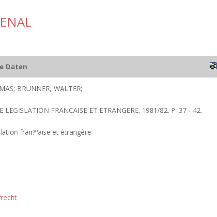
PENAL
he Daten
MAS; BRUNNER, WALTER;
E LEGISLATION FRANCAISE ET ETRANGERE. 1981/82. P. 37 - 42.
lation fran?ºaise et étrangère
frecht