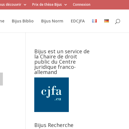
us découvrir
Prix de thèse Bijus
Connexion
me
Bijus Biblio
Bijus Norm
EDCJFA
Bijus est un service de
la Chaire de droit
public du Centre
juridique franco-
allemand
Bijus Recherche