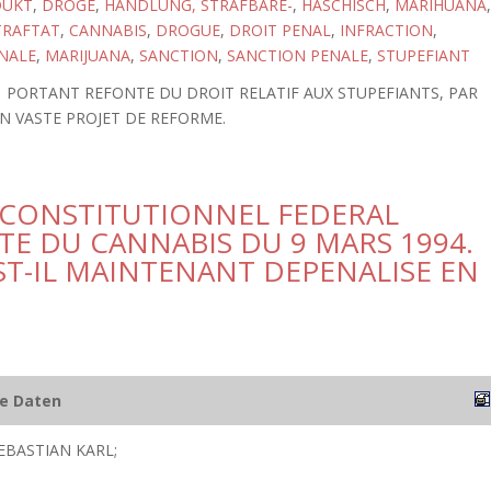
DUKT
,
DROGE
,
HANDLUNG, STRAFBARE-
,
HASCHISCH
,
MARIHUANA
,
TRAFTAT
,
CANNABIS
,
DROGUE
,
DROIT PENAL
,
INFRACTION
,
NALE
,
MARIJUANA
,
SANCTION
,
SANCTION PENALE
,
STUPEFIANT
81 PORTANT REFONTE DU DROIT RELATIF AUX STUPEFIANTS, PAR
UN VASTE PROJET DE REFORME.
 CONSTITUTIONNEL FEDERAL
E DU CANNABIS DU 9 MARS 1994.
ST-IL MAINTENANT DEPENALISE EN
he Daten
BASTIAN KARL;