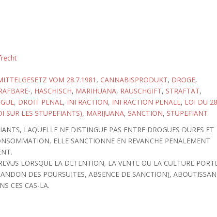
frecht
TTELGESETZ VOM 28.7.1981
,
CANNABISPRODUKT
,
DROGE
,
RAFBARE-
,
HASCHISCH
,
MARIHUANA
,
RAUSCHGIFT
,
STRAFTAT
,
GUE
,
DROIT PENAL
,
INFRACTION
,
INFRACTION PENALE
,
LOI DU 2
LOI SUR LES STUPEFIANTS)
,
MARIJUANA
,
SANCTION
,
STUPEFIANT
PEFIANTS, LAQUELLE NE DISTINGUE PAS ENTRE DROGUES DURES ET
CONSOMMATION, ELLE SANCTIONNE EN REVANCHE PENALEMENT
ENT.
EVUS LORSQUE LA DETENTION, LA VENTE OU LA CULTURE PORT
BANDON DES POURSUITES, ABSENCE DE SANCTION), ABOUTISSA
S CES CAS-LA.