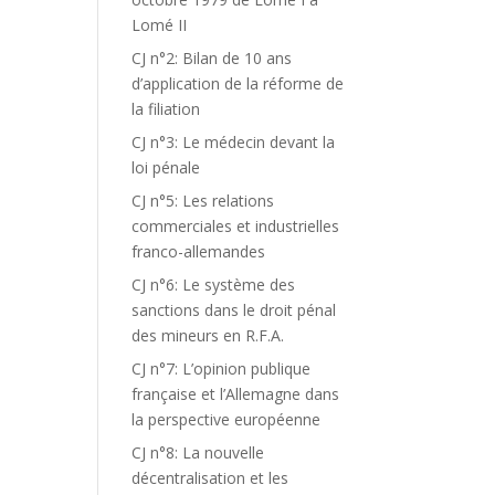
Lomé II
CJ n°2: Bilan de 10 ans
d’application de la réforme de
la filiation
CJ n°3: Le médecin devant la
loi pénale
CJ n°5: Les relations
commerciales et industrielles
franco-allemandes
CJ n°6: Le système des
sanctions dans le droit pénal
des mineurs en R.F.A.
CJ n°7: L’opinion publique
française et l’Allemagne dans
la perspective européenne
CJ n°8: La nouvelle
décentralisation et les