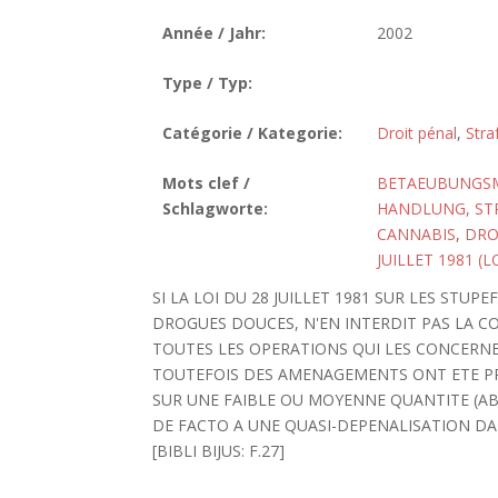
Année / Jahr:
2002
Type / Typ:
Catégorie / Kategorie:
Droit pénal
,
Stra
Mots clef /
BETAEUBUNGSMI
Schlagworte:
HANDLUNG, ST
CANNABIS
,
DRO
JUILLET 1981 (
SI LA LOI DU 28 JUILLET 1981 SUR LES STU
DROGUES DOUCES, N'EN INTERDIT PAS LA 
TOUTES LES OPERATIONS QUI LES CONCERN
TOUTEFOIS DES AMENAGEMENTS ONT ETE PR
SUR UNE FAIBLE OU MOYENNE QUANTITE (A
DE FACTO A UNE QUASI-DEPENALISATION DAN
[BIBLI BIJUS: F.27]