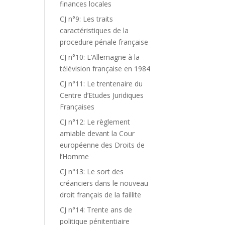
finances locales
CJ n°9: Les traits
caractéristiques de la
procedure pénale française
CJ n°10: L’Allemagne à la
télévision française en 1984
CJ n°11: Le trentenaire du
Centre d’Etudes Juridiques
Françaises
CJ n°12: Le règlement
amiable devant la Cour
européenne des Droits de
l’Homme
CJ n°13: Le sort des
créanciers dans le nouveau
droit français de la faillite
CJ n°14: Trente ans de
politique pénitentiaire