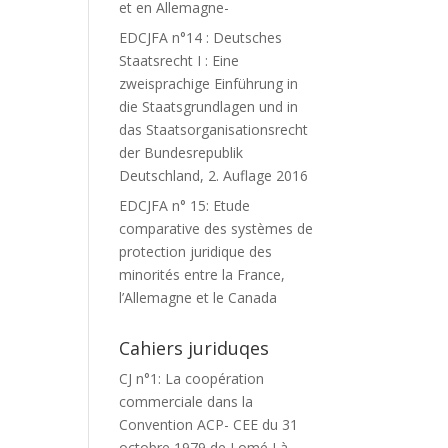
et en Allemagne-
EDCJFA n°14 : Deutsches
Staatsrecht I : Eine
zweisprachige Einführung in
die Staatsgrundlagen und in
das Staatsorganisationsrecht
der Bundesrepublik
Deutschland, 2. Auflage 2016
EDCJFA n° 15: Etude
comparative des systèmes de
protection juridique des
minorités entre la France,
l’Allemagne et le Canada
Cahiers juriduqes
CJ n°1: La coopération
commerciale dans la
Convention ACP- CEE du 31
octobre 1979 de Lomé I à