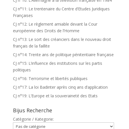
CJ n°10: L’Allemagne à la télévision française en 1984
CJ n°11: Le trentenaire du Centre d’Etudes Juridiques
Françaises
CJ n°12: Le règlement amiable devant la Cour
européenne des Droits de l’Homme
CJ n°13: Le sort des créanciers dans le nouveau droit
français de la faillite
CJ n°14: Trente ans de politique pénitentiaire française
CJ n°15: L’influence des institutions sur les partis
politiques
CJ n°16: Terrorisme et libertés publiques
CJ n°17: La loi Badinter après cinq ans d’application
CJ n°19: L’Europe et la souveraineté des Etats
Bijus Recherche
Catègorie / Kategorie: