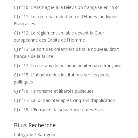
CJ n°10: L’Allemagne à la télévision française en 1984
CJ n°11: Le trentenaire du Centre d’Etudes Juridiques
Françaises
CJ n°12: Le règlement amiable devant la Cour
européenne des Droits de l’Homme
CJ n°13: Le sort des créanciers dans le nouveau droit
français de la faillite
CJ n°14: Trente ans de politique pénitentiaire française
CJ n°15: L’influence des institutions sur les partis
politiques
CJ n°16: Terrorisme et libertés publiques
CJ n°17: La loi Badinter après cinq ans d’application
CJ n°19: L’Europe et la souveraineté des Etats
Bijus Recherche
Catègorie / Kategorie: