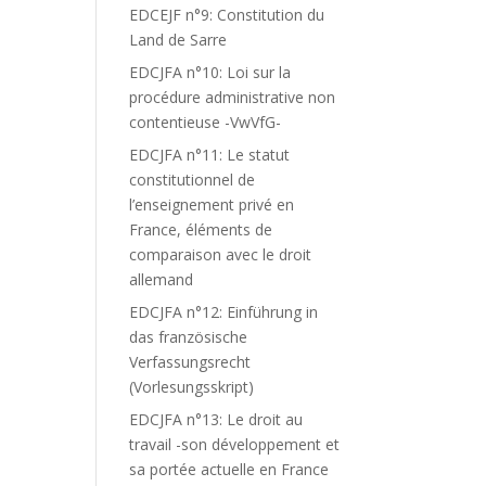
EDCEJF n°9: Constitution du
Land de Sarre
EDCJFA n°10: Loi sur la
procédure administrative non
contentieuse -VwVfG-
EDCJFA n°11: Le statut
constitutionnel de
l’enseignement privé en
France, éléments de
comparaison avec le droit
allemand
EDCJFA n°12: Einführung in
das französische
Verfassungsrecht
(Vorlesungsskript)
EDCJFA n°13: Le droit au
travail -son développement et
sa portée actuelle en France