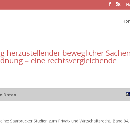
No
Ho
ng herzustellender beweglicher Sache
rdnung – eine rechtsvergleichende
he Daten
Reihe: Saarbrücker Studien zum Privat- und Wirtschaftsrecht, Band 84,