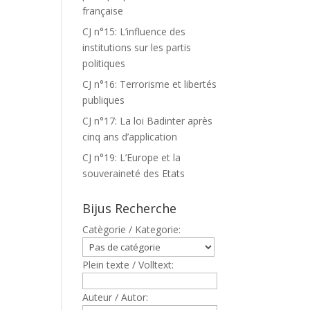
française
CJ n°15: L’influence des
institutions sur les partis
politiques
CJ n°16: Terrorisme et libertés
publiques
CJ n°17: La loi Badinter après
cinq ans d’application
CJ n°19: L’Europe et la
souveraineté des Etats
Bijus Recherche
Catègorie / Kategorie:
Plein texte / Volltext:
Auteur / Autor: