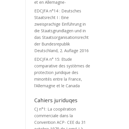
et en Allemagne-
EDCJFA n°14 : Deutsches
Staatsrecht I : Eine
zweisprachige Einführung in
die Staatsgrundlagen und in
das Staatsorganisationsrecht
der Bundesrepublik
Deutschland, 2. Auflage 2016
EDCJFA n° 15: Etude
comparative des systèmes de
protection juridique des
minorités entre la France,
l’Allemagne et le Canada
Cahiers juriduqes
CJ n°1: La coopération
commerciale dans la
Convention ACP- CEE du 31
octobre 1979 de Lomé I à