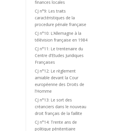
finances locales
CJ n°9: Les traits
caractéristiques de la
procedure pénale française
CJ n°10: L’Allemagne à la
télévision française en 1984
CJ n°11: Le trentenaire du
Centre d’Etudes Juridiques
Françaises
CJ n°12: Le règlement
amiable devant la Cour
européenne des Droits de
l’Homme
CJ n°13: Le sort des
créanciers dans le nouveau
droit français de la faillite
CJ n°14: Trente ans de
politique pénitentiaire