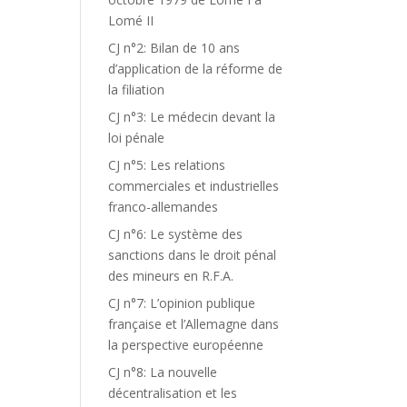
Lomé II
CJ n°2: Bilan de 10 ans
d’application de la réforme de
la filiation
CJ n°3: Le médecin devant la
loi pénale
CJ n°5: Les relations
commerciales et industrielles
franco-allemandes
CJ n°6: Le système des
sanctions dans le droit pénal
des mineurs en R.F.A.
CJ n°7: L’opinion publique
française et l’Allemagne dans
la perspective européenne
CJ n°8: La nouvelle
décentralisation et les