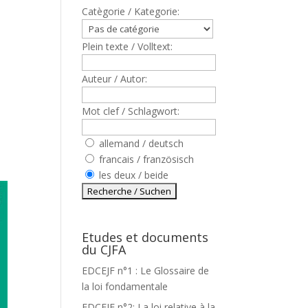
Catègorie / Kategorie:
Plein texte / Volltext:
Auteur / Autor:
Mot clef / Schlagwort:
allemand / deutsch
francais / französisch
les deux / beide
Etudes et documents
du CJFA
EDCEJF n°1 : Le Glossaire de
la loi fondamentale
EDCEJF n°2: La loi relative à la