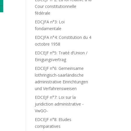
Cour constitutionnelle
fédérale
EDCJFA n°3: Loi
fondamentale
EDCJFA n°4: Constitution du 4
octobre 1958
EDCEJF n°5: Traité d’Union /
Einigungsvertrag
EDCEJF n°6: Gemeinsame
lothringisch-saarländische
administrative Einrichtungen
und Verfahrensweisen
EDCEJF n°7: Loi sur la
juridiction administrative -
VwGO-
EDCEJF n°8: Etudes
comparatives