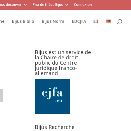
us découvrir
Prix de thèse Bijus
Connexion
me
Bijus Biblio
Bijus Norm
EDCJFA
n
Bijus est un service de
la Chaire de droit
public du Centre
juridique franco-
allemand
Bijus Recherche