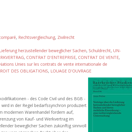
 comparé
,
Rechtsvergleichung
,
Zivilrecht
Lieferung herzustellender beweglicher Sachen
,
Schuldrecht
,
UN-
RKVERTRAG
,
CONTRAT D'ENTREPRISE
,
CONTRAT DE VENTE
,
ations Unies sur les contrats de vente internationale de
ROIT DES OBLIGATIONS
,
LOUAGE D'OUVRAGE
kodifikationen - des Code Civil und des BGB -
 wird in der Regel bedarfssynchron produziert
 im modernen Warenhandel fordern auf,
grenzung von Kauf- und Werkvertrag im
ellender beweglicher Sachen zukünftig sinnvoll