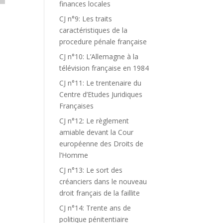
finances locales
CJ n°9: Les traits
caractéristiques de la
procedure pénale française
CJ n°10: L’Allemagne à la
télévision française en 1984
CJ n°11: Le trentenaire du
Centre d’Etudes Juridiques
Françaises
CJ n°12: Le règlement
amiable devant la Cour
européenne des Droits de
l’Homme
CJ n°13: Le sort des
créanciers dans le nouveau
droit français de la faillite
CJ n°14: Trente ans de
politique pénitentiaire