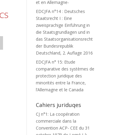
et en Allemagne-
EDCJFA n°14 : Deutsches
CS
Staatsrecht I : Eine
zweisprachige Einführung in
die Staatsgrundlagen und in
das Staatsorganisationsrecht
der Bundesrepublik
Deutschland, 2. Auflage 2016
EDCJFA n° 15: Etude
comparative des systèmes de
protection juridique des
minorités entre la France,
l’Allemagne et le Canada
Cahiers juriduqes
CJ n°1: La coopération
commerciale dans la
Convention ACP- CEE du 31
octobre 1979 de Lomé I à