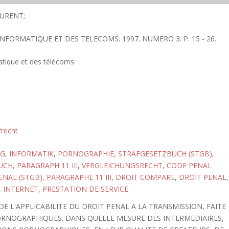
URENT;
'INFORMATIQUE ET DES TELECOMS. 1997. NUMERO 3. P. 15 - 26.
matique et des télécoms
frecht
NG
,
INFORMATIK
,
PORNOGRAPHIE
,
STRAFGESETZBUCH (STGB)
,
CH, PARAGRAPH 11 III
,
VERGLEICHUNGSRECHT
,
CODE PENAL
NAL (STGB), PARAGRAPHE 11 III
,
DROIT COMPARE
,
DROIT PENAL
,
,
INTERNET
,
PRESTATION DE SERVICE
E L'APPLICABILITE DU DROIT PENAL A LA TRANSMISSION, FAITE
ORNOGRAPHIQUES. DANS QUELLE MESURE DES INTERMEDIAIRES,