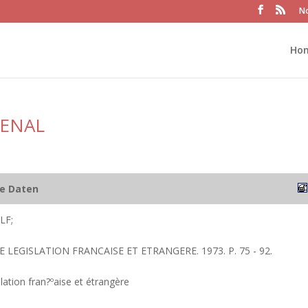
No
Ho
PENAL
he Daten
LF;
E LEGISLATION FRANCAISE ET ETRANGERE. 1973. P. 75 - 92.
lation fran?ºaise et étrangère