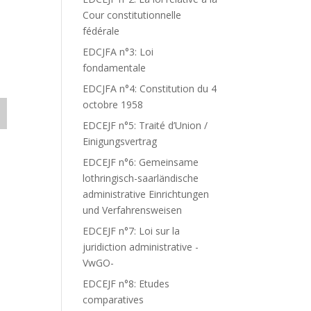
Cour constitutionnelle
fédérale
EDCJFA n°3: Loi
fondamentale
EDCJFA n°4: Constitution du 4
octobre 1958
EDCEJF n°5: Traité d’Union /
Einigungsvertrag
EDCEJF n°6: Gemeinsame
lothringisch-saarländische
administrative Einrichtungen
und Verfahrensweisen
EDCEJF n°7: Loi sur la
juridiction administrative -
VwGO-
EDCEJF n°8: Etudes
comparatives