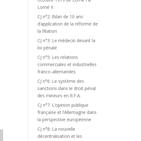
Lomé II
CJ n°2: Bilan de 10 ans
d’application de la réforme de
la filiation
CJ n°3: Le médecin devant la
loi pénale
CJ n°5: Les relations
commerciales et industrielles
franco-allemandes
CJ n°6: Le système des
sanctions dans le droit pénal
des mineurs en R.F.A.
CJ n°7: L’opinion publique
française et l’Allemagne dans
la perspective européenne
CJ n°8: La nouvelle
décentralisation et les