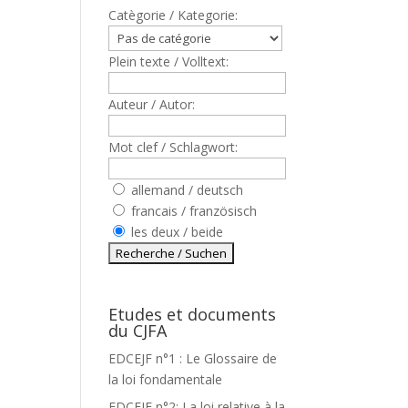
Catègorie / Kategorie:
Plein texte / Volltext:
Auteur / Autor:
Mot clef / Schlagwort:
allemand / deutsch
francais / französisch
les deux / beide
Etudes et documents
du CJFA
EDCEJF n°1 : Le Glossaire de
la loi fondamentale
EDCEJF n°2: La loi relative à la