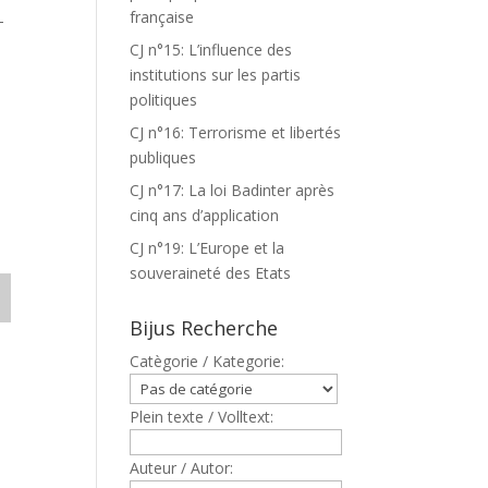
française
T
CJ n°15: L’influence des
institutions sur les partis
politiques
CJ n°16: Terrorisme et libertés
publiques
CJ n°17: La loi Badinter après
cinq ans d’application
CJ n°19: L’Europe et la
souveraineté des Etats
Bijus Recherche
Catègorie / Kategorie:
Plein texte / Volltext:
Auteur / Autor: