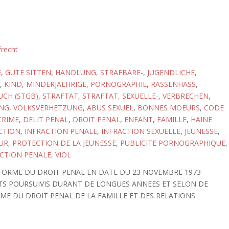
frecht
E
,
GUTE SITTEN
,
HANDLUNG, STRAFBARE-
,
JUGENDLICHE
,
,
KIND
,
MINDERJAEHRIGE
,
PORNOGRAPHIE
,
RASSENHASS
,
CH (STGB)
,
STRAFTAT
,
STRAFTAT, SEXUELLE-
,
VERBRECHEN
,
NG
,
VOLKSVERHETZUNG
,
ABUS SEXUEL
,
BONNES MOEURS
,
CODE
CRIME
,
DELIT PENAL
,
DROIT PENAL
,
ENFANT
,
FAMILLE
,
HAINE
CTION
,
INFRACTION PENALE
,
INFRACTION SEXUELLE
,
JEUNESSE
,
UR
,
PROTECTION DE LA JEUNESSE
,
PUBLICITE PORNOGRAPHIQUE
,
CTION PENALE
,
VIOL
EFORME DU DROIT PENAL EN DATE DU 23 NOVEMBRE 1973
S POURSUIVIS DURANT DE LONGUES ANNEES ET SELON DE
ME DU DROIT PENAL DE LA FAMILLE ET DES RELATIONS