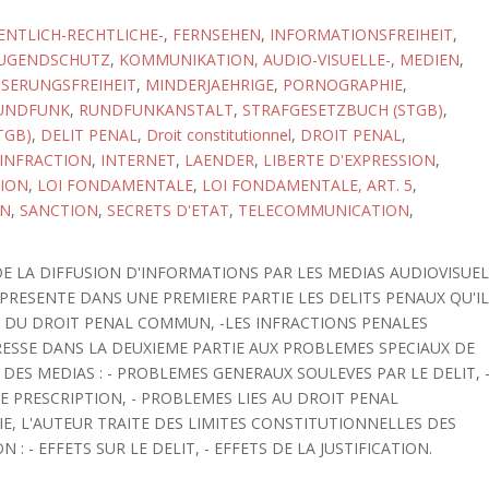
ENTLICH-RECHTLICHE-
,
FERNSEHEN
,
INFORMATIONSFREIHEIT
,
JUGENDSCHUTZ
,
KOMMUNIKATION, AUDIO-VISUELLE-
,
MEDIEN
,
SERUNGSFREIHEIT
,
MINDERJAEHRIGE
,
PORNOGRAPHIE
,
UNDFUNK
,
RUNDFUNKANSTALT
,
STRAFGESETZBUCH (STGB)
,
TGB)
,
DELIT PENAL
,
Droit constitutionnel
,
DROIT PENAL
,
INFRACTION
,
INTERNET
,
LAENDER
,
LIBERTE D'EXPRESSION
,
NION
,
LOI FONDAMENTALE
,
LOI FONDAMENTALE, ART. 5
,
ON
,
SANCTION
,
SECRETS D'ETAT
,
TELECOMMUNICATION
,
 DE LA DIFFUSION D'INFORMATIONS PAR LES MEDIAS AUDIOVISUE
 PRESENTE DANS UNE PREMIERE PARTIE LES DELITS PENAUX QU'I
TS DU DROIT PENAL COMMUN, -LES INFRACTIONS PENALES
TERESSE DANS LA DEUXIEME PARTIE AUX PROBLEMES SPECIAUX DE
DES MEDIAS : - PROBLEMES GENERAUX SOULEVES PAR LE DELIT, 
 PRESCRIPTION, - PROBLEMES LIES AU DROIT PENAL
E, L'AUTEUR TRAITE DES LIMITES CONSTITUTIONNELLES DES
 - EFFETS SUR LE DELIT, - EFFETS DE LA JUSTIFICATION.