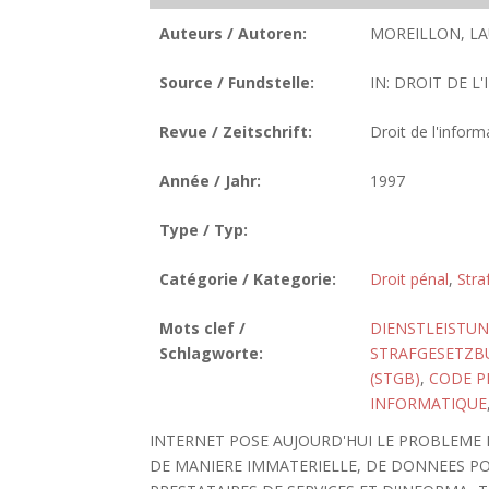
Auteurs / Autoren:
MOREILLON, LA
Source / Fundstelle:
IN: DROIT DE L
Revue / Zeitschrift:
Droit de l'infor
Année / Jahr:
1997
Type / Typ:
Catégorie / Kategorie:
Droit pénal
,
Stra
Mots clef /
DIENSTLEISTU
Schlagworte:
STRAFGESETZBU
(STGB)
,
CODE PE
INFORMATIQUE
INTERNET POSE AUJOURD'HUI LE PROBLEME D
DE MANIERE IMMATERIELLE, DE DONNEES P