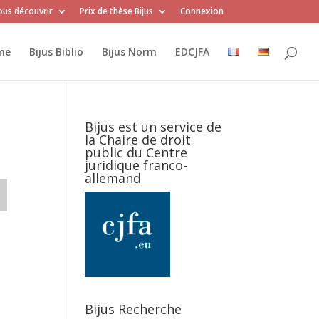
us découvrir
Prix de thèse Bijus
Connexion
me
Bijus Biblio
Bijus Norm
EDCJFA
Bijus est un service de
la Chaire de droit
public du Centre
juridique franco-
allemand
Bijus Recherche