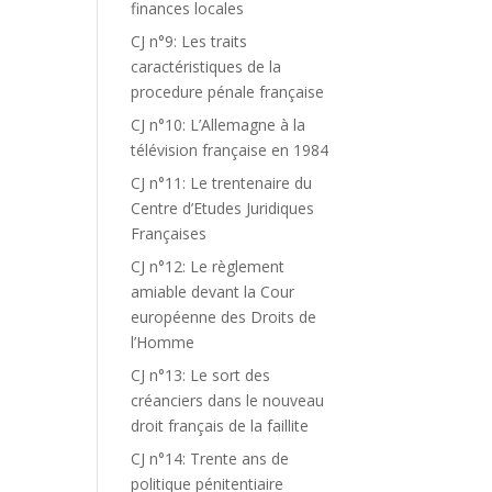
finances locales
CJ n°9: Les traits
caractéristiques de la
procedure pénale française
CJ n°10: L’Allemagne à la
télévision française en 1984
CJ n°11: Le trentenaire du
Centre d’Etudes Juridiques
Françaises
CJ n°12: Le règlement
amiable devant la Cour
européenne des Droits de
l’Homme
CJ n°13: Le sort des
créanciers dans le nouveau
droit français de la faillite
CJ n°14: Trente ans de
politique pénitentiaire