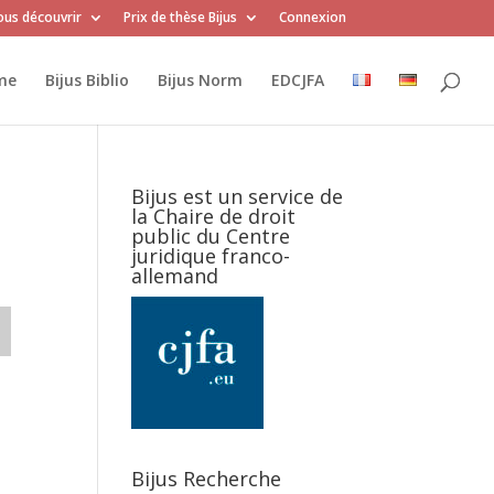
us découvrir
Prix de thèse Bijus
Connexion
me
Bijus Biblio
Bijus Norm
EDCJFA
Bijus est un service de
la Chaire de droit
public du Centre
juridique franco-
allemand
Bijus Recherche