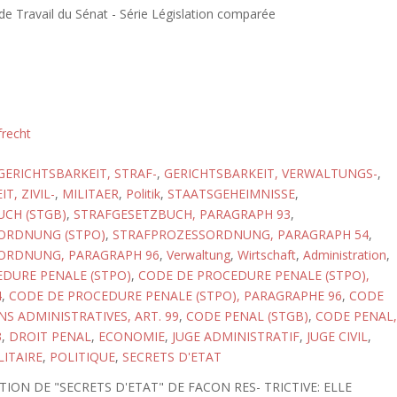
 Travail du Sénat - Série Législation comparée
frecht
GERICHTSBARKEIT, STRAF-
,
GERICHTSBARKEIT, VERWALTUNGS-
,
T, ZIVIL-
,
MILITAER
,
Politik
,
STAATSGEHEIMNISSE
,
CH (STGB)
,
STRAFGESETZBUCH, PARAGRAPH 93
,
ORDNUNG (STPO)
,
STRAFPROZESSORDNUNG, PARAGRAPH 54
,
ORDNUNG, PARAGRAPH 96
,
Verwaltung
,
Wirtschaft
,
Administration
,
DURE PENALE (STPO)
,
CODE DE PROCEDURE PENALE (STPO),
4
,
CODE DE PROCEDURE PENALE (STPO), PARAGRAPHE 96
,
CODE
NS ADMINISTRATIVES, ART. 99
,
CODE PENAL (STGB)
,
CODE PENAL,
3
,
DROIT PENAL
,
ECONOMIE
,
JUGE ADMINISTRATIF
,
JUGE CIVIL
,
LITAIRE
,
POLITIQUE
,
SECRETS D'ETAT
TION DE "SECRETS D'ETAT" DE FACON RES- TRICTIVE: ELLE