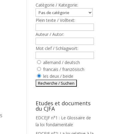
Catègorie / Kategorie:
Plein texte / Volltext:
Auteur / Autor:
Mot clef / Schlagwort:
allemand / deutsch
francais / französisch
les deux / beide
Etudes et documents
du CJFA
LS
EDCEJF n°1 : Le Glossaire de
L
la loi fondamentale
EDCEJF n°2: La loi relative à la