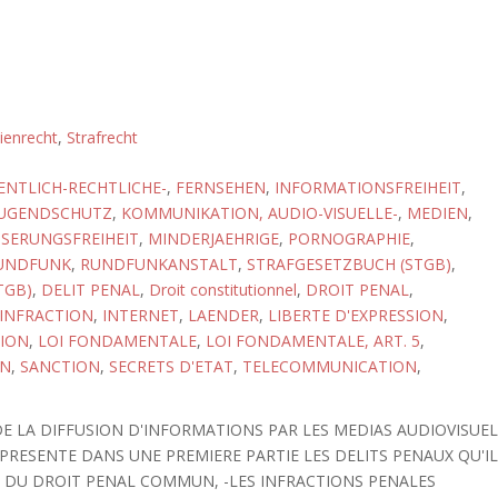
ienrecht
,
Strafrecht
ENTLICH-RECHTLICHE-
,
FERNSEHEN
,
INFORMATIONSFREIHEIT
,
JUGENDSCHUTZ
,
KOMMUNIKATION, AUDIO-VISUELLE-
,
MEDIEN
,
SERUNGSFREIHEIT
,
MINDERJAEHRIGE
,
PORNOGRAPHIE
,
UNDFUNK
,
RUNDFUNKANSTALT
,
STRAFGESETZBUCH (STGB)
,
TGB)
,
DELIT PENAL
,
Droit constitutionnel
,
DROIT PENAL
,
INFRACTION
,
INTERNET
,
LAENDER
,
LIBERTE D'EXPRESSION
,
NION
,
LOI FONDAMENTALE
,
LOI FONDAMENTALE, ART. 5
,
ON
,
SANCTION
,
SECRETS D'ETAT
,
TELECOMMUNICATION
,
 DE LA DIFFUSION D'INFORMATIONS PAR LES MEDIAS AUDIOVISUE
 PRESENTE DANS UNE PREMIERE PARTIE LES DELITS PENAUX QU'I
TS DU DROIT PENAL COMMUN, -LES INFRACTIONS PENALES