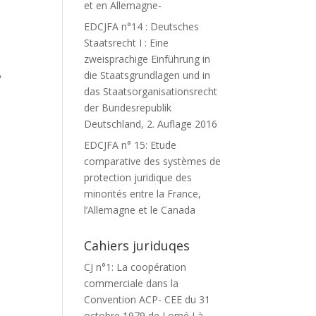
et en Allemagne-
EDCJFA n°14 : Deutsches
Staatsrecht I : Eine
zweisprachige Einführung in
,
die Staatsgrundlagen und in
das Staatsorganisationsrecht
der Bundesrepublik
Deutschland, 2. Auflage 2016
EDCJFA n° 15: Etude
comparative des systèmes de
protection juridique des
minorités entre la France,
l’Allemagne et le Canada
Cahiers juriduqes
CJ n°1: La coopération
commerciale dans la
Convention ACP- CEE du 31
octobre 1979 de Lomé I à