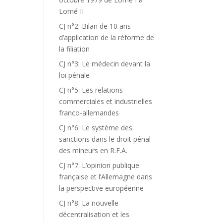
Lomé II
CJ n°2: Bilan de 10 ans
d’application de la réforme de
la filiation
CJ n°3: Le médecin devant la
loi pénale
CJ n°5: Les relations
commerciales et industrielles
franco-allemandes
CJ n°6: Le système des
sanctions dans le droit pénal
des mineurs en R.F.A.
CJ n°7: L’opinion publique
française et l’Allemagne dans
la perspective européenne
CJ n°8: La nouvelle
décentralisation et les