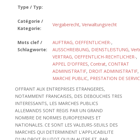
Type / Typ:
Catégorie /
Vergaberecht
,
Verwaltungsrecht
Kategorie:
Mots clef /
AUFTRAG, OEFFENTLICHER-
,
Schlagworte:
AUSSCHREIBUNG
,
DIENSTLEISTUNG
,
Vert
VERTRAG, OEFFENTLICH-RECHTLICHER-
,
APPEL D'OFFRES
,
Contrat
,
CONTRAT
ADMINISTRATIF
,
DROIT ADMINISTRATIF
,
MARCHE PUBLIC
,
PRESTATION DE SERVIC
OFFRANT AUX ENTREPRISES ETRANGERES,
NOTAMMENT FRANCAISES, DES DEBOUCHES TRES
INTERESSANTS, LES MARCHES PUBLICS
ALLEMANDS SONT REGIS PAR UN GRAND
NOMBRE DE NORMES EUROPEENNES ET
NATIONALES. CE SONT LES VALEURS-SEUILS DES
MARCHES QUI DETERMINENT L'APPLICABILITE
D'UN DROIT PLUTOT QU'UN AUTRE ET, PAR