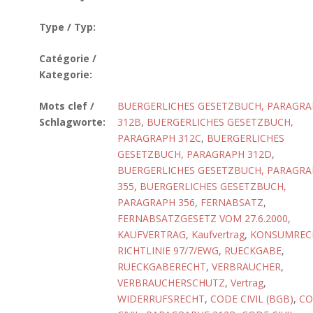
Type / Typ:
Catégorie /
Kategorie:
Mots clef /
BUERGERLICHES GESETZBUCH, PARAGR
Schlagworte:
312B
,
BUERGERLICHES GESETZBUCH,
PARAGRAPH 312C
,
BUERGERLICHES
GESETZBUCH, PARAGRAPH 312D
,
BUERGERLICHES GESETZBUCH, PARAGR
355
,
BUERGERLICHES GESETZBUCH,
PARAGRAPH 356
,
FERNABSATZ
,
FERNABSATZGESETZ VOM 27.6.2000
,
KAUFVERTRAG
,
Kaufvertrag
,
KONSUMREC
RICHTLINIE 97/7/EWG
,
RUECKGABE
,
RUECKGABERECHT
,
VERBRAUCHER
,
VERBRAUCHERSCHUTZ
,
Vertrag
,
WIDERRUFSRECHT
,
CODE CIVIL (BGB)
,
CO