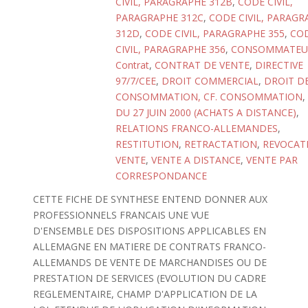
CIVIL, PARAGRAPHE 312B
,
CODE CIVIL,
PARAGRAPHE 312C
,
CODE CIVIL, PARAGR
312D
,
CODE CIVIL, PARAGRAPHE 355
,
CO
CIVIL, PARAGRAPHE 356
,
CONSOMMATEU
Contrat
,
CONTRAT DE VENTE
,
DIRECTIVE
97/7/CEE
,
DROIT COMMERCIAL
,
DROIT DE
CONSOMMATION, CF. CONSOMMATION
,
DU 27 JUIN 2000 (ACHATS A DISTANCE)
,
RELATIONS FRANCO-ALLEMANDES
,
RESTITUTION
,
RETRACTATION
,
REVOCAT
VENTE
,
VENTE A DISTANCE
,
VENTE PAR
CORRESPONDANCE
CETTE FICHE DE SYNTHESE ENTEND DONNER AUX
PROFESSIONNELS FRANCAIS UNE VUE
D'ENSEMBLE DES DISPOSITIONS APPLICABLES EN
ALLEMAGNE EN MATIERE DE CONTRATS FRANCO-
ALLEMANDS DE VENTE DE MARCHANDISES OU DE
PRESTATION DE SERVICES (EVOLUTION DU CADRE
REGLEMENTAIRE, CHAMP D'APPLICATION DE LA