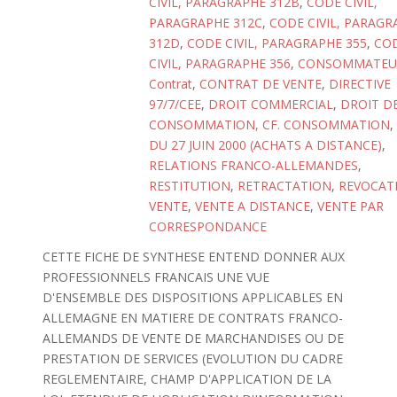
CIVIL, PARAGRAPHE 312B
,
CODE CIVIL,
PARAGRAPHE 312C
,
CODE CIVIL, PARAGR
312D
,
CODE CIVIL, PARAGRAPHE 355
,
CO
CIVIL, PARAGRAPHE 356
,
CONSOMMATEU
Contrat
,
CONTRAT DE VENTE
,
DIRECTIVE
97/7/CEE
,
DROIT COMMERCIAL
,
DROIT DE
CONSOMMATION, CF. CONSOMMATION
,
DU 27 JUIN 2000 (ACHATS A DISTANCE)
,
RELATIONS FRANCO-ALLEMANDES
,
RESTITUTION
,
RETRACTATION
,
REVOCAT
VENTE
,
VENTE A DISTANCE
,
VENTE PAR
CORRESPONDANCE
CETTE FICHE DE SYNTHESE ENTEND DONNER AUX
PROFESSIONNELS FRANCAIS UNE VUE
D'ENSEMBLE DES DISPOSITIONS APPLICABLES EN
ALLEMAGNE EN MATIERE DE CONTRATS FRANCO-
ALLEMANDS DE VENTE DE MARCHANDISES OU DE
PRESTATION DE SERVICES (EVOLUTION DU CADRE
REGLEMENTAIRE, CHAMP D'APPLICATION DE LA