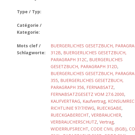
Type / Typ:
Catégorie /
Kategorie:
Mots clef /
BUERGERLICHES GESETZBUCH, PARAGR
Schlagworte:
312B
,
BUERGERLICHES GESETZBUCH,
PARAGRAPH 312C
,
BUERGERLICHES
GESETZBUCH, PARAGRAPH 312D
,
BUERGERLICHES GESETZBUCH, PARAGR
355
,
BUERGERLICHES GESETZBUCH,
PARAGRAPH 356
,
FERNABSATZ
,
FERNABSATZGESETZ VOM 27.6.2000
,
KAUFVERTRAG
,
Kaufvertrag
,
KONSUMREC
RICHTLINIE 97/7/EWG
,
RUECKGABE
,
RUECKGABERECHT
,
VERBRAUCHER
,
VERBRAUCHERSCHUTZ
,
Vertrag
,
WIDERRUFSRECHT
,
CODE CIVIL (BGB)
,
CO