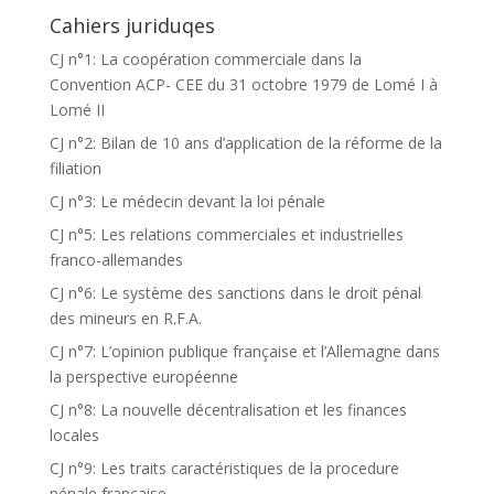
Cahiers juriduqes
CJ n°1: La coopération commerciale dans la
Convention ACP- CEE du 31 octobre 1979 de Lomé I à
Lomé II
CJ n°2: Bilan de 10 ans d’application de la réforme de la
filiation
CJ n°3: Le médecin devant la loi pénale
CJ n°5: Les relations commerciales et industrielles
franco-allemandes
CJ n°6: Le système des sanctions dans le droit pénal
des mineurs en R.F.A.
CJ n°7: L’opinion publique française et l’Allemagne dans
la perspective européenne
CJ n°8: La nouvelle décentralisation et les finances
locales
CJ n°9: Les traits caractéristiques de la procedure
pénale française