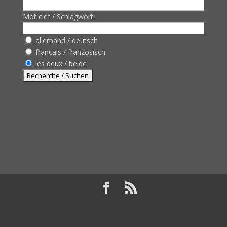
Mot clef / Schlagwort:
allemand / deutsch
francais / französisch
les deux / beide
Design de
Elegant Themes
| Propulsé par
WordPress