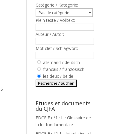
Catègorie / Kategorie:
Plein texte / Volltext:
Auteur / Autor:
Mot clef / Schlagwort:
allemand / deutsch
francais / französisch
les deux / beide
TS
Etudes et documents
du CJFA
EDCEJF n°1 : Le Glossaire de
la loi fondamentale
EDCEJF n°2: La loi relative à la