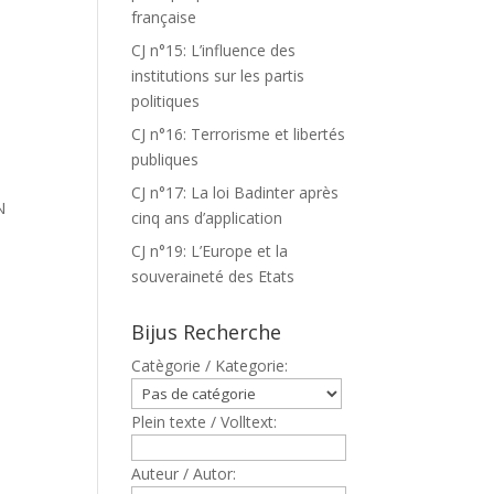
française
CJ n°15: L’influence des
institutions sur les partis
politiques
CJ n°16: Terrorisme et libertés
publiques
CJ n°17: La loi Badinter après
N
cinq ans d’application
CJ n°19: L’Europe et la
souveraineté des Etats
Bijus Recherche
Catègorie / Kategorie:
Plein texte / Volltext:
Auteur / Autor: