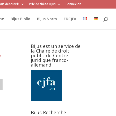
us découvrir
Prix de thèse Bijus
Connexion
me
Bijus Biblio
Bijus Norm
EDCJFA
–
Bijus est un service de
la Chaire de droit
A
public du Centre
juridique franco-
allemand
Bijus Recherche