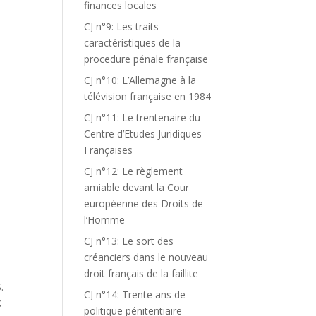
finances locales
CJ n°9: Les traits
caractéristiques de la
procedure pénale française
CJ n°10: L’Allemagne à la
télévision française en 1984
CJ n°11: Le trentenaire du
Centre d’Etudes Juridiques
Françaises
CJ n°12: Le règlement
amiable devant la Cour
européenne des Droits de
l’Homme
CJ n°13: Le sort des
créanciers dans le nouveau
droit français de la faillite
.
CJ n°14: Trente ans de
X
politique pénitentiaire