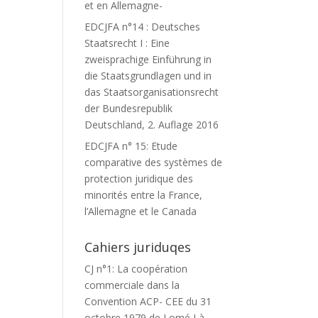
et en Allemagne-
EDCJFA n°14 : Deutsches
Staatsrecht I : Eine
zweisprachige Einführung in
die Staatsgrundlagen und in
das Staatsorganisationsrecht
der Bundesrepublik
Deutschland, 2. Auflage 2016
EDCJFA n° 15: Etude
comparative des systèmes de
protection juridique des
minorités entre la France,
l’Allemagne et le Canada
Cahiers juriduqes
CJ n°1: La coopération
commerciale dans la
Convention ACP- CEE du 31
octobre 1979 de Lomé I à