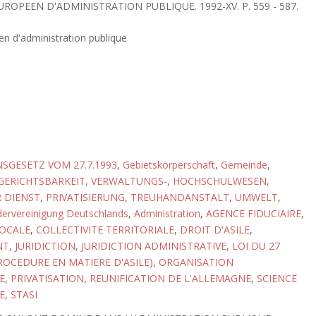
UROPEEN D'ADMINISTRATION PUBLIQUE. 1992-XV. P. 559 - 587.
n d'administration publique
SGESETZ VOM 27.7.1993
,
Gebietskörperschaft
,
Gemeinde
,
GERICHTSBARKEIT, VERWALTUNGS-
,
HOCHSCHULWESEN
,
 DIENST
,
PRIVATISIERUNG
,
TREUHANDANSTALT
,
UMWELT
,
ervereinigung Deutschlands
,
Administration
,
AGENCE FIDUCIAIRE
,
LOCALE
,
COLLECTIVITE TERRITORIALE
,
DROIT D'ASILE
,
NT
,
JURIDICTION
,
JURIDICTION ADMINISTRATIVE
,
LOI DU 27
PROCEDURE EN MATIERE D'ASILE)
,
ORGANISATION
E
,
PRIVATISATION
,
REUNIFICATION DE L'ALLEMAGNE
,
SCIENCE
E
,
STASI