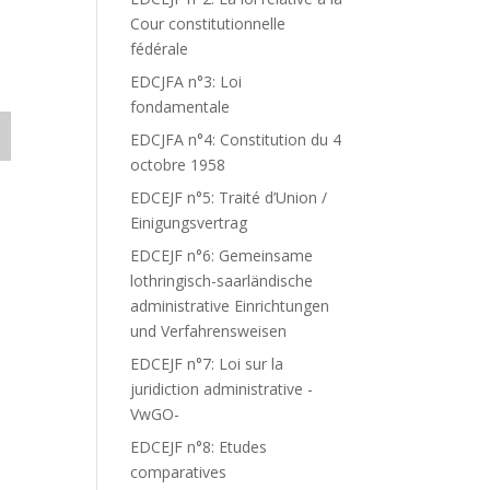
Cour constitutionnelle
fédérale
EDCJFA n°3: Loi
fondamentale
EDCJFA n°4: Constitution du 4
octobre 1958
EDCEJF n°5: Traité d’Union /
Einigungsvertrag
EDCEJF n°6: Gemeinsame
lothringisch-saarländische
administrative Einrichtungen
und Verfahrensweisen
EDCEJF n°7: Loi sur la
juridiction administrative -
VwGO-
EDCEJF n°8: Etudes
comparatives