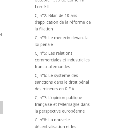
Lomé II
CJ n°2: Bilan de 10 ans
d’application de la réforme de
la filiation
N
CJ n°3: Le médecin devant la
loi pénale
CJ n°5: Les relations
commerciales et industrielles
franco-allemandes
CJ n°6: Le système des
sanctions dans le droit pénal
des mineurs en R.F.A.
CJ n°7: L’opinion publique
française et l’Allemagne dans
la perspective européenne
CJ n°8: La nouvelle
décentralisation et les