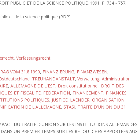
OIT PUBLIC ET DE LA SCIENCE POLITIQUE. 1991. P. 734 - 757.
blic et de la science politique (RDP)
errecht
,
Verfassungsrecht
RAG VOM 31.8.1990
,
FINANZIERUNG
,
FINANZWESEN
,
Ostdeutschland
,
TREUHANDANSTALT
,
Verwaltung
,
Administration
,
AIRE
,
ALLEMAGNE DE L'EST
,
Droit constitutionnel
,
DROIT DES
QUES ET FISCALITE
,
FEDERATION
,
FINANCEMENT
,
FINANCES
STITUTIONS POLITIQUES
,
JUSTICE
,
LAENDER
,
ORGANISATION
NIFICATION DE L'ALLEMAGNE
,
STASI
,
TRAITE D'UNION DU 31
MPACT DU TRAITE D'UNION SUR LES INSTI- TUTIONS ALLEMANDES
TE DANS UN PREMIER TEMPS SUR LES RETOU- CHES APPORTEES AU