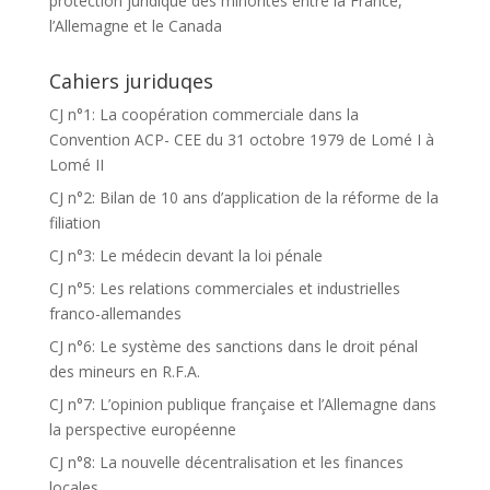
protection juridique des minorités entre la France,
l’Allemagne et le Canada
Cahiers juriduqes
CJ n°1: La coopération commerciale dans la
Convention ACP- CEE du 31 octobre 1979 de Lomé I à
Lomé II
CJ n°2: Bilan de 10 ans d’application de la réforme de la
filiation
CJ n°3: Le médecin devant la loi pénale
CJ n°5: Les relations commerciales et industrielles
franco-allemandes
CJ n°6: Le système des sanctions dans le droit pénal
des mineurs en R.F.A.
CJ n°7: L’opinion publique française et l’Allemagne dans
la perspective européenne
CJ n°8: La nouvelle décentralisation et les finances
locales