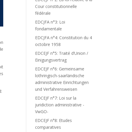
Cour constitutionnelle
fédérale
EDCJFA n°3: Loi
fondamentale
EDCJFA n°4: Constitution du 4
on
octobre 1958
de
EDCEJF n°5: Traité d’Union /
Einigungsvertrag
it
EDCEJF n°6: Gemeinsame
es
lothringisch-saarländische
administrative Einrichtungen
und Verfahrensweisen
d:
EDCEJF n°7: Loi sur la
juridiction administrative -
VwGO-
EDCEJF n°8: Etudes
comparatives