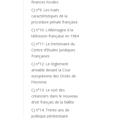
finances locales
CJ n°9: Les traits
caractéristiques de la
procedure pénale française
CJ n°10: L’Allemagne à la
télévision française en 1984
CJ n°11: Le trentenaire du
Centre d’Etudes Juridiques
Françaises
CJ n°12: Le règlement
amiable devant la Cour
européenne des Droits de
l’Homme
CJ n°13: Le sort des
créanciers dans le nouveau
droit français de la faillite
CJ n°14: Trente ans de
politique pénitentiaire