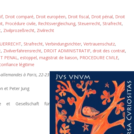
if
,
Droit comparé
,
Droit européen
,
Droit fiscal
,
Droit pénal
,
Droit
ht
,
Procédure civile
,
Rechtsvergleichung
,
Steuerrecht
,
Strafrecht
,
t
,
Zivilprozeßrecht
,
Zivilrecht
EUERRECHT
,
Strafrecht
,
Verbindungsrichter
,
Vertrauenschutz
,
t
,
Zivilverfahrensrecht
,
DROIT ADMINISTRATIF
,
droit des contrat
,
T PENAL
,
estoppel
,
magistrat de liaison
,
PROCEDURE CIVILE
,
confiance légitime
-allemandes à Paris, 22-23
n et Peter Jung
e et Gesellschaft für