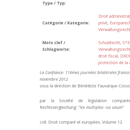
Type / Typ:
Droit administrat
Catégorie / Kategorie:
privé
,
Europarec
Verwaltungsrech
Mots clef /
Schuldrecht
,
ST
Schlagworte:
Verwaltungsrech
droit fiscal
,
DROI
protection de la 
La Confiance- 11èmes journées bilatérales franco
novembre 2012
sous la direction de Bénédicte Fauvarque-Cosso
par la Société de législation comparé
Rechtsvergleichung: "
lex multiplex- ius unum
"
coll. Droit comparé et européen, Volume 12