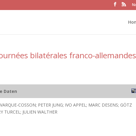
No
Ho
ournées bilatérales franco-allemandes
he Daten
VARQUE-COSSON; PETER JUNG; IVO APPEL; MARC DESENS; GÖTZ
RY TURCEL; JULIEN WALTHER