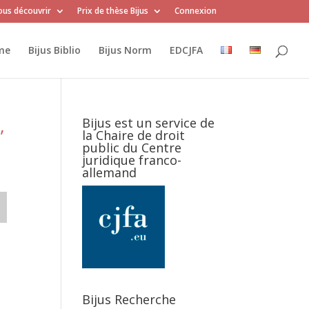
us découvrir
Prix de thèse Bijus
Connexion
me
Bijus Biblio
Bijus Norm
EDCJFA
,
Bijus est un service de
la Chaire de droit
public du Centre
juridique franco-
allemand
Bijus Recherche