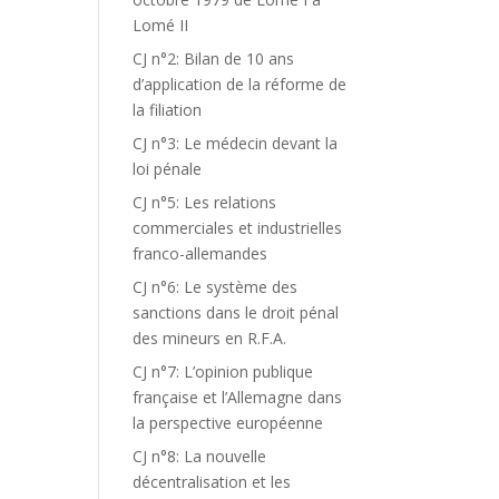
Lomé II
CJ n°2: Bilan de 10 ans
d’application de la réforme de
la filiation
CJ n°3: Le médecin devant la
loi pénale
CJ n°5: Les relations
commerciales et industrielles
franco-allemandes
CJ n°6: Le système des
sanctions dans le droit pénal
des mineurs en R.F.A.
CJ n°7: L’opinion publique
française et l’Allemagne dans
la perspective européenne
CJ n°8: La nouvelle
décentralisation et les