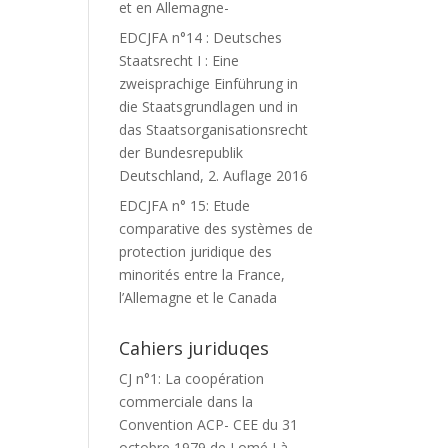
et en Allemagne-
EDCJFA n°14 : Deutsches
Staatsrecht I : Eine
zweisprachige Einführung in
die Staatsgrundlagen und in
das Staatsorganisationsrecht
der Bundesrepublik
Deutschland, 2. Auflage 2016
EDCJFA n° 15: Etude
comparative des systèmes de
protection juridique des
minorités entre la France,
l’Allemagne et le Canada
Cahiers juriduqes
CJ n°1: La coopération
commerciale dans la
Convention ACP- CEE du 31
octobre 1979 de Lomé I à