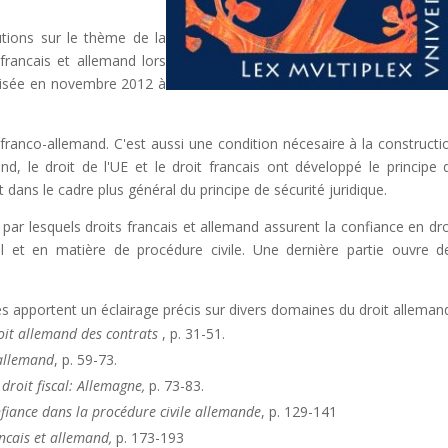
utions sur le thème de la
francais et allemand lors
nisée en novembre 2012 à
franco-allemand. C'est aussi une condition nécesaire à la constructi
d, le droit de l'UE et le droit francais ont développé le principe 
it dans le cadre plus général du principe de sécurité juridique.
ar lesquels droits francais et allemand assurent la confiance en dro
pénal et en matière de procédure civile. Une dernière partie ouvre d
es apportent un éclairage précis sur divers domaines du droit alleman
roit allemand des contrats
, p. 31-51.
 allemand
, p. 59-73.
droit fiscal: Allemagne,
p. 73-83.
nfiance dans la procédure civile allemande
, p. 129-141
ncais et allemand,
p. 173-193