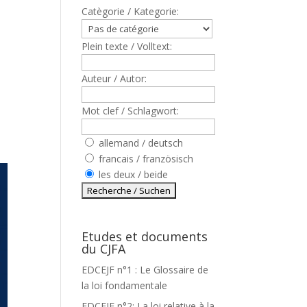
Catègorie / Kategorie:
Plein texte / Volltext:
Auteur / Autor:
Mot clef / Schlagwort:
allemand / deutsch
francais / französisch
les deux / beide
Etudes et documents
du CJFA
EDCEJF n°1 : Le Glossaire de
la loi fondamentale
EDCEJF n°2: La loi relative à la