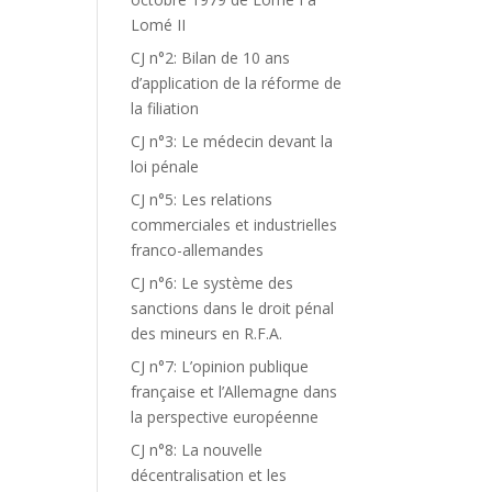
Lomé II
CJ n°2: Bilan de 10 ans
d’application de la réforme de
la filiation
CJ n°3: Le médecin devant la
loi pénale
CJ n°5: Les relations
commerciales et industrielles
franco-allemandes
CJ n°6: Le système des
sanctions dans le droit pénal
des mineurs en R.F.A.
CJ n°7: L’opinion publique
française et l’Allemagne dans
la perspective européenne
CJ n°8: La nouvelle
décentralisation et les