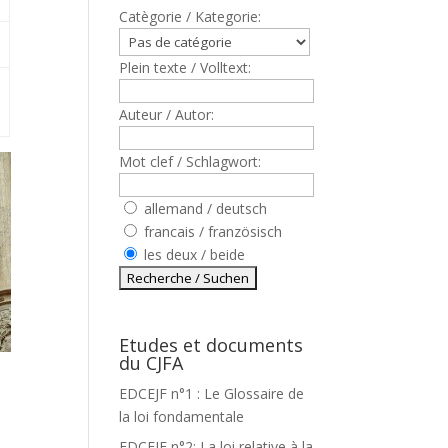
Catègorie / Kategorie:
Plein texte / Volltext:
Auteur / Autor:
Mot clef / Schlagwort:
allemand / deutsch
francais / französisch
les deux / beide
Etudes et documents
du CJFA
EDCEJF n°1 : Le Glossaire de
la loi fondamentale
EDCEJF n°2: La loi relative à la