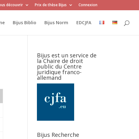
us découvrir
Prix de thèse Bijus
Connexion
me
Bijus Biblio
Bijus Norm
EDCJFA
Bijus est un service de
la Chaire de droit
public du Centre
juridique franco-
allemand
Bijus Recherche