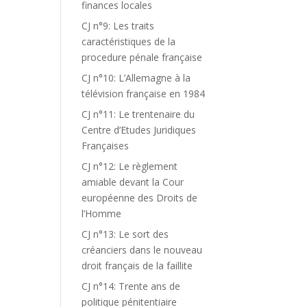
finances locales
CJ n°9: Les traits
caractéristiques de la
procedure pénale française
CJ n°10: L’Allemagne à la
télévision française en 1984
CJ n°11: Le trentenaire du
Centre d’Etudes Juridiques
Françaises
CJ n°12: Le règlement
amiable devant la Cour
européenne des Droits de
l’Homme
CJ n°13: Le sort des
créanciers dans le nouveau
droit français de la faillite
CJ n°14: Trente ans de
politique pénitentiaire