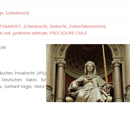
ge
,
Schiedsrecht
TSBARKEIT
,
Schiedsrecht
,
Zivilrecht
,
Zivilverfahrensrecht
,
t civil
,
juridiction arbitrale
,
PROCEDURE CIVILE
echt
ischen Privatrecht (IPG)
s Deutschen Rates für
w, Gerhard Kegel, Heinz-