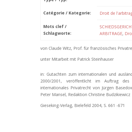
Catégorie / Kategorie:
Droit de l'arbitra
Mots clef /
SCHIEDSGERICH
Schlagworte:
ARBITRAGE
,
Droi
von Claude Witz, Prof. für französisches Privatr
unter Mitarbeit mit Patrick Steinhauser
in: Gutachten zum internationalen und ausländ
2000/2001, veröffentlicht im Auftrag de
internationales Privatrecht von Jürgen Basedo
Peter Mansel, Redaktion Christine Budzikiewicz
Gieseking-Verlag, Bielefeld 2004, S. 661 -671