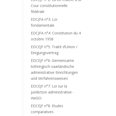
Cour constitutionnelle
fédérale
EDCJFA n°3: Loi
fondamentale
EDCJFA n°4: Constitution du 4
octobre 1958
EDCEJF n°5: Traité d’Union /
Einigungsvertrag
EDCEJF n°6: Gemeinsame
lothringisch-saarländische
administrative Einrichtungen
und Verfahrensweisen
EDCEJF n°7: Loi sur la
juridiction administrative -
VwGO-
EDCEJF n°8: Etudes
comparatives