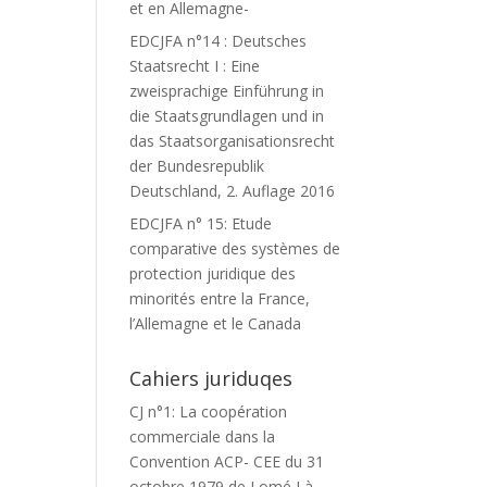
et en Allemagne-
EDCJFA n°14 : Deutsches
Staatsrecht I : Eine
zweisprachige Einführung in
die Staatsgrundlagen und in
das Staatsorganisationsrecht
der Bundesrepublik
Deutschland, 2. Auflage 2016
EDCJFA n° 15: Etude
comparative des systèmes de
protection juridique des
minorités entre la France,
l’Allemagne et le Canada
Cahiers juriduqes
CJ n°1: La coopération
commerciale dans la
Convention ACP- CEE du 31
octobre 1979 de Lomé I à