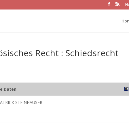
No
Ho
sisches Recht : Schiedsrecht
he Daten
PATRICK STEINHAUSER