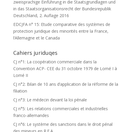
zweisprachige Einführung in die Staatsgrundlagen und
in das Staatsorganisationsrecht der Bundesrepublik
Deutschland, 2. Auflage 2016
EDCJFA n° 15: Etude comparative des systèmes de
protection juridique des minorités entre la France,
l’Allemagne et le Canada
Cahiers juriduqes
CJ n°1: La coopération commerciale dans la
Convention ACP- CEE du 31 octobre 1979 de Lomé I à
Lomé II
CJ n°2: Bilan de 10 ans d’application de la réforme de la
filiation
CJ n°3: Le médecin devant la loi pénale
CJ n°5: Les relations commerciales et industrielles
franco-allemandes
CJ n°6: Le système des sanctions dans le droit pénal
des mineurs en R.F.A.