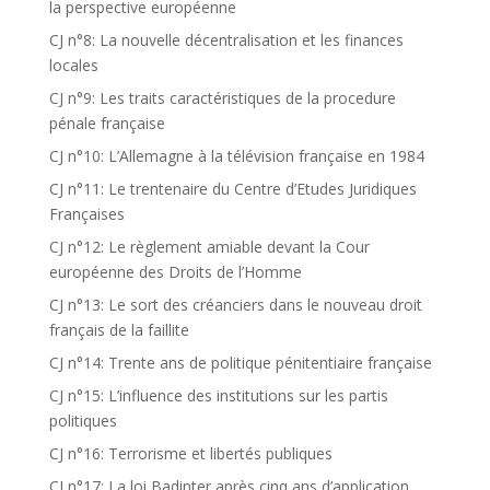
la perspective européenne
CJ n°8: La nouvelle décentralisation et les finances
locales
CJ n°9: Les traits caractéristiques de la procedure
pénale française
CJ n°10: L’Allemagne à la télévision française en 1984
CJ n°11: Le trentenaire du Centre d’Etudes Juridiques
Françaises
CJ n°12: Le règlement amiable devant la Cour
européenne des Droits de l’Homme
CJ n°13: Le sort des créanciers dans le nouveau droit
français de la faillite
CJ n°14: Trente ans de politique pénitentiaire française
CJ n°15: L’influence des institutions sur les partis
politiques
CJ n°16: Terrorisme et libertés publiques
CJ n°17: La loi Badinter après cinq ans d’application