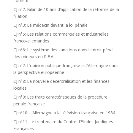
Lomé II
CJ n°2: Bilan de 10 ans d’application de la réforme de la
filiation
CJ n°3: Le médecin devant la loi pénale
CJ n°5: Les relations commerciales et industrielles
franco-allemandes
CJ n°6: Le système des sanctions dans le droit pénal
des mineurs en R.F.A.
CJ n°7: L’opinion publique française et l’Allemagne dans
la perspective européenne
CJ n°8: La nouvelle décentralisation et les finances
locales
CJ n°9: Les traits caractéristiques de la procedure
pénale française
CJ n°10: L’Allemagne à la télévision française en 1984
CJ n°11: Le trentenaire du Centre d’Etudes Juridiques
Françaises