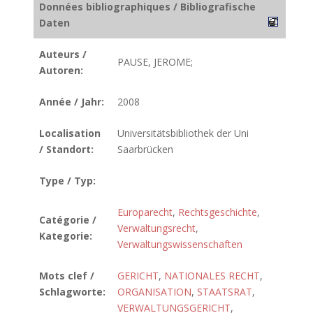
Données bibliographiques / Bibliografische
Daten
Auteurs /
PAUSE, JEROME;
Autoren:
Année / Jahr:
2008
Localisation
Universitätsbibliothek der Uni
/ Standort:
Saarbrücken
Type / Typ:
Europarecht
,
Rechtsgeschichte
,
Catégorie /
Verwaltungsrecht
,
Kategorie:
Verwaltungswissenschaften
Mots clef /
GERICHT
,
NATIONALES RECHT
,
Schlagworte:
ORGANISATION
,
STAATSRAT
,
VERWALTUNGSGERICHT
,