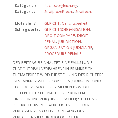
Catégorie /
Rechtsvergleichung
,
Kategorie:
Strafprozeßrecht
,
Strafrecht
Mots clef /
GERICHT
,
Gerichtsbarkeit
,
Schlagworte:
GERICHTSORGANISATION
,
DROIT COMPARE
,
DROIT
PENAL
,
JURIDICTION
,
ORGANISATION JUDICIAIRE
,
PROCEDURE PENALE
DER BEITRAG BEINHALTET EINE FALLSTUDIE
ZUM"OUTREAU-VERFAHREN" IN FRANKREICH.
THEMATISIERT WIRD DIE STELLUNG DES RICHTERS
IM SPANNUNGSFELD ZWISCHEN JUDIKATIVE UND
LEGISLATIVE SOWIE DEN MEDIEN BZW. DER
OEFFENTLICHKEIT. NACH EINER KURZEN
EINFUEHRUNG ZUR (HISTORISCHEN) STELLUNG
DES RICHTERS IN FRANKREICH STELLT DER
VERFASSER ZUNAECHST DEN GANG DES
VERFAHRENS IN CHRONOLOGISCHER