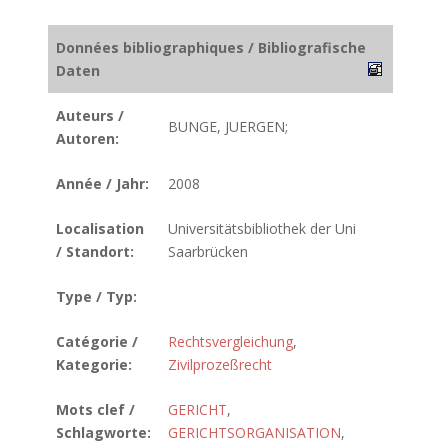
Données bibliographiques / Bibliografische
Daten
Auteurs /
BUNGE, JUERGEN;
Autoren:
Année / Jahr:
2008
Localisation
Universitätsbibliothek der Uni
/ Standort:
Saarbrücken
Type / Typ:
Catégorie /
Rechtsvergleichung
,
Kategorie:
Zivilprozeßrecht
Mots clef /
GERICHT
,
Schlagworte:
GERICHTSORGANISATION
,