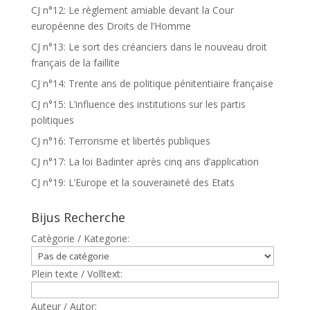
CJ n°12: Le règlement amiable devant la Cour
européenne des Droits de l’Homme
CJ n°13: Le sort des créanciers dans le nouveau droit
français de la faillite
CJ n°14: Trente ans de politique pénitentiaire française
CJ n°15: L’influence des institutions sur les partis
politiques
CJ n°16: Terrorisme et libertés publiques
CJ n°17: La loi Badinter après cinq ans d’application
CJ n°19: L’Europe et la souveraineté des Etats
Bijus Recherche
Catègorie / Kategorie:
Plein texte / Volltext:
Auteur / Autor: