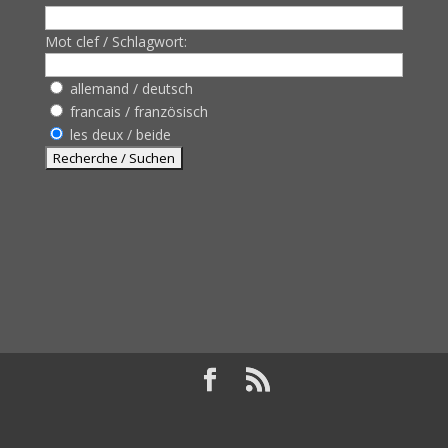
Mot clef / Schlagwort:
allemand / deutsch
francais / französisch
les deux / beide
Design de
Elegant Themes
| Propulsé par
WordPress