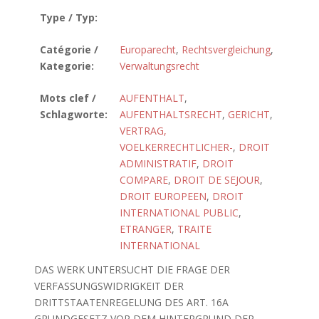
Type / Typ:
Catégorie /
Europarecht
,
Rechtsvergleichung
,
Kategorie:
Verwaltungsrecht
Mots clef /
AUFENTHALT
,
Schlagworte:
AUFENTHALTSRECHT
,
GERICHT
,
VERTRAG,
VOELKERRECHTLICHER-
,
DROIT
ADMINISTRATIF
,
DROIT
COMPARE
,
DROIT DE SEJOUR
,
DROIT EUROPEEN
,
DROIT
INTERNATIONAL PUBLIC
,
ETRANGER
,
TRAITE
INTERNATIONAL
DAS WERK UNTERSUCHT DIE FRAGE DER
VERFASSUNGSWIDRIGKEIT DER
DRITTSTAATENREGELUNG DES ART. 16A
GRUNDGESETZ VOR DEM HINTERGRUND DER