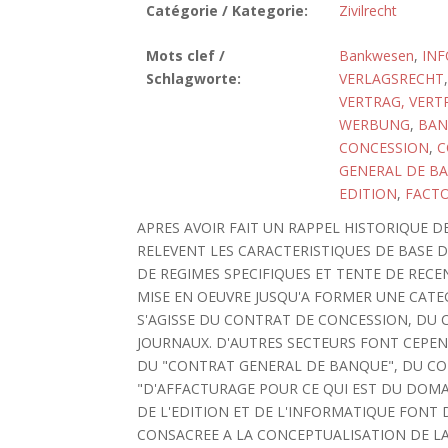
Catégorie / Kategorie:
Zivilrecht
Mots clef /
Bankwesen
,
INF
Schlagworte:
VERLAGSRECHT
VERTRAG, VER
WERBUNG
,
BAN
CONCESSION
,
C
GENERAL DE B
EDITION
,
FACT
APRES AVOIR FAIT UN RAPPEL HISTORIQUE D
RELEVENT LES CARACTERISTIQUES DE BASE 
DE REGIMES SPECIFIQUES ET TENTE DE REC
MISE EN OEUVRE JUSQU'A FORMER UNE CATEGO
S'AGISSE DU CONTRAT DE CONCESSION, DU
JOURNAUX. D'AUTRES SECTEURS FONT CEPEND
DU "CONTRAT GENERAL DE BANQUE", DU C
"D'AFFACTURAGE POUR CE QUI EST DU DOMAI
DE L'EDITION ET DE L'INFORMATIQUE FONT 
CONSACREE A LA CONCEPTUALISATION DE LA