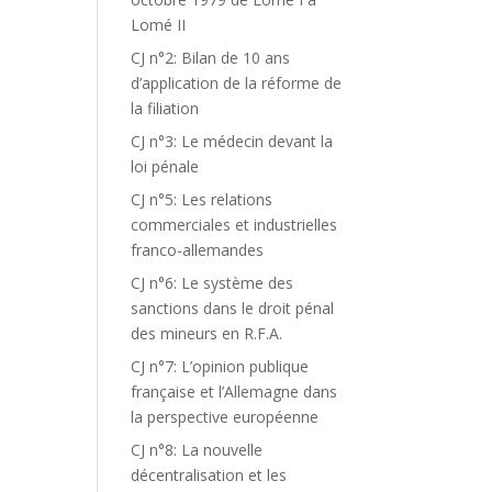
Lomé II
CJ n°2: Bilan de 10 ans
d’application de la réforme de
la filiation
CJ n°3: Le médecin devant la
loi pénale
CJ n°5: Les relations
commerciales et industrielles
franco-allemandes
CJ n°6: Le système des
sanctions dans le droit pénal
des mineurs en R.F.A.
CJ n°7: L’opinion publique
française et l’Allemagne dans
E
la perspective européenne
CJ n°8: La nouvelle
décentralisation et les