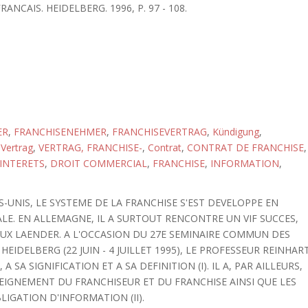
ANCAIS. HEIDELBERG. 1996, P. 97 - 108.
ER
,
FRANCHISENEHMER
,
FRANCHISEVERTRAG
,
Kündigung
,
,
Vertrag
,
VERTRAG, FRANCHISE-
,
Contrat
,
CONTRAT DE FRANCHISE
,
INTERETS
,
DROIT COMMERCIAL
,
FRANCHISE
,
INFORMATION
,
S-UNIS, LE SYSTEME DE LA FRANCHISE S'EST DEVELOPPE EN
E. EN ALLEMAGNE, IL A SURTOUT RENCONTRE UN VIF SUCCES,
AUX LAENDER. A L'OCCASION DU 27E SEMINAIRE COMMUN DES
EIDELBERG (22 JUIN - 4 JUILLET 1995), LE PROFESSEUR REINHAR
 SA SIGNIFICATION ET A SA DEFINITION (I). IL A, PAR AILLEURS,
SEIGNEMENT DU FRANCHISEUR ET DU FRANCHISE AINSI QUE LES
IGATION D'INFORMATION (II).