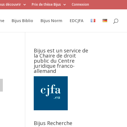
us découvrir
Prix de thèse Bijus
Connexion
me
Bijus Biblio
Bijus Norm
EDCJFA
Bijus est un service de
la Chaire de droit
public du Centre
juridique franco-
allemand
Bijus Recherche