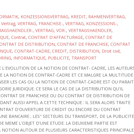
ORMATIK
,
KONZESSIONSVERTRAG
,
KREDIT
,
RAHMENVERTRAG
,
,
Vertrag
,
VERTRAG, FRANCHISE-
,
VERTRAG, KONZESSIONS-
,
TRAGSHAENDLER-
,
VERTRAG, VOR-
,
VERTRAGSHAENDLER
,
QUE
,
Contrat
,
CONTRAT D'AFFACTURAGE
,
CONTRAT DE
ONTRAT DE DISTRIBUTION
,
CONTRAT DE FRANCHISE
,
CONTRAT
ANQUE
,
CONTRAT-CADRE
,
CREDIT
,
DISTRIBUTION
,
Droit civil
,
ORING
,
INFORMATIQUE
,
PUBLICITE
,
TRANSPORT
E L'EVOLUTION DE LA NOTION DE CONTRAT- CADRE, LES AUTEUR
DE LA NOTION DE CONTRAT-CADRE ET CE MALGRE LA MULTITUDE
ENSER LES CAS OU LA NOTION DE CONTRAT-CADRE EST OU PARAIT
RIE JURIDIQUE. CE SERA LE CAS DE LA DISTRIBUTION QU'IL
 CONTRAT DE FRANCHISE OU DU CONTRAT DE DISTRIBUTION DE
ANT AUSSI APPEL A CETTE TECHNIQUE : IL SERA ALORS TRAITE
ONTRAT D'OUVERTURE DE CREDIT OU ENCORE DU CONTRAT
NE BANCAIRE ; LES" SECTEURS DU TRANSPORT, DE LA PUBLICITE
DE MEME L'OBJET D'UNE ETUDE. LA DEUXIEME PARTIE EST
 NOTION AUTOUR DE PLUSIEURS CARACTERISTIQUES PRINCIPALE