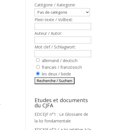
Catègorie / Kategorie:
Plein texte / Volltext:
Auteur / Autor:
Mot clef / Schlagwort:
allemand / deutsch
francais / französisch
les deux / beide
Etudes et documents
du CJFA
T
EDCEJF n°1 : Le Glossaire de
la loi fondamentale
EDCEJF n°2: La loi relative à la