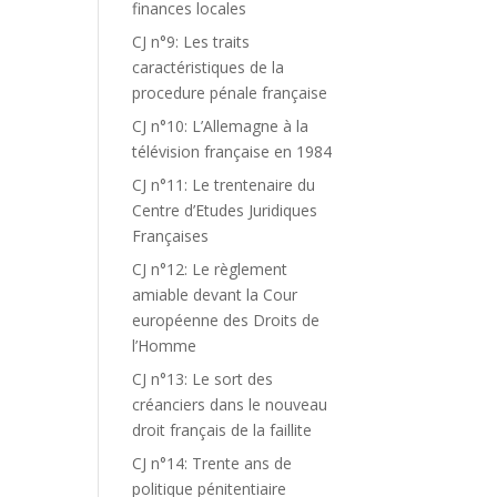
finances locales
CJ n°9: Les traits
caractéristiques de la
procedure pénale française
CJ n°10: L’Allemagne à la
télévision française en 1984
CJ n°11: Le trentenaire du
Centre d’Etudes Juridiques
Françaises
CJ n°12: Le règlement
amiable devant la Cour
européenne des Droits de
l’Homme
CJ n°13: Le sort des
créanciers dans le nouveau
droit français de la faillite
CJ n°14: Trente ans de
politique pénitentiaire