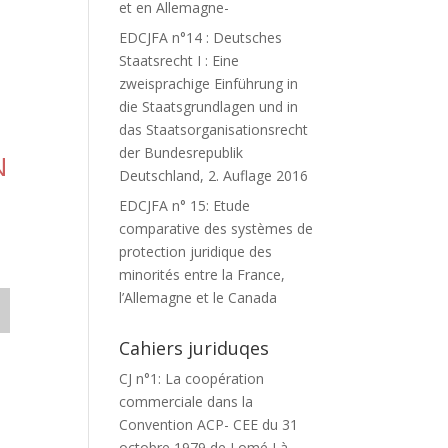
et en Allemagne-
EDCJFA n°14 : Deutsches
U
Staatsrecht I : Eine
zweisprachige Einführung in
die Staatsgrundlagen und in
das Staatsorganisationsrecht
der Bundesrepublik
N
Deutschland, 2. Auflage 2016
EDCJFA n° 15: Etude
comparative des systèmes de
protection juridique des
minorités entre la France,
l’Allemagne et le Canada
Cahiers juriduqes
CJ n°1: La coopération
commerciale dans la
Convention ACP- CEE du 31
octobre 1979 de Lomé I à