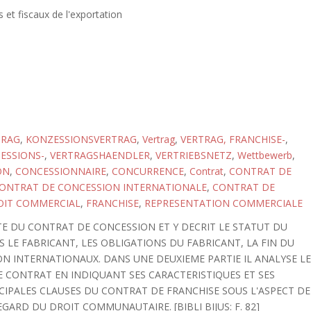
s et fiscaux de l'exportation
TRAG
,
KONZESSIONSVERTRAG
,
Vertrag
,
VERTRAG, FRANCHISE-
,
ESSIONS-
,
VERTRAGSHAENDLER
,
VERTRIEBSNETZ
,
Wettbewerb
,
ON
,
CONCESSIONNAIRE
,
CONCURRENCE
,
Contrat
,
CONTRAT DE
ONTRAT DE CONCESSION INTERNATIONALE
,
CONTRAT DE
OIT COMMERCIAL
,
FRANCHISE
,
REPRESENTATION COMMERCIALE
ITE DU CONTRAT DE CONCESSION ET Y DECRIT LE STATUT DU
 LE FABRICANT, LES OBLIGATIONS DU FABRICANT, LA FIN DU
N INTERNATIONAUX. DANS UNE DEUXIEME PARTIE IL ANALYSE L
E CONTRAT EN INDIQUANT SES CARACTERISTIQUES ET SES
NCIPALES CLAUSES DU CONTRAT DE FRANCHISE SOUS L'ASPECT DE
ARD DU DROIT COMMUNAUTAIRE. [BIBLI BIJUS: F. 82]