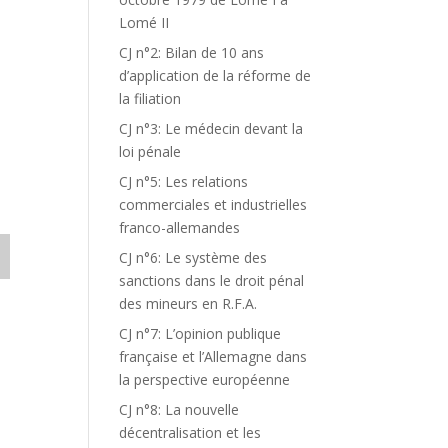
Lomé II
CJ n°2: Bilan de 10 ans
d’application de la réforme de
la filiation
CJ n°3: Le médecin devant la
loi pénale
CJ n°5: Les relations
commerciales et industrielles
franco-allemandes
CJ n°6: Le système des
sanctions dans le droit pénal
des mineurs en R.F.A.
CJ n°7: L’opinion publique
française et l’Allemagne dans
la perspective européenne
CJ n°8: La nouvelle
décentralisation et les