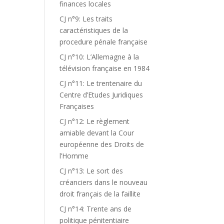
finances locales
CJ n°9: Les traits
caractéristiques de la
procedure pénale française
CJ n°10: L’Allemagne à la
télévision française en 1984
CJ n°11: Le trentenaire du
Centre d’Etudes Juridiques
Françaises
CJ n°12: Le règlement
amiable devant la Cour
européenne des Droits de
l’Homme
CJ n°13: Le sort des
créanciers dans le nouveau
droit français de la faillite
CJ n°14: Trente ans de
.
politique pénitentiaire