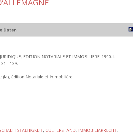
D’ALLEMAGNE
he Daten
 JURIDIQUE, EDITION NOTARIALE ET IMMOBILIERE. 1990. I.
31 - 139.
 (la), édition Notariale et Immobilière
SCHAEFTSFAEHIGKEIT
,
GUETERSTAND
,
IMMOBILIARRECHT
,