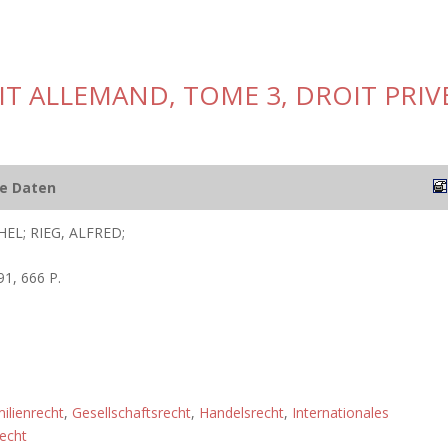
T ALLEMAND, TOME 3, DROIT PRIV
he Daten
L; RIEG, ALFRED;
1, 666 P.
ilienrecht
,
Gesellschaftsrecht
,
Handelsrecht
,
Internationales
recht