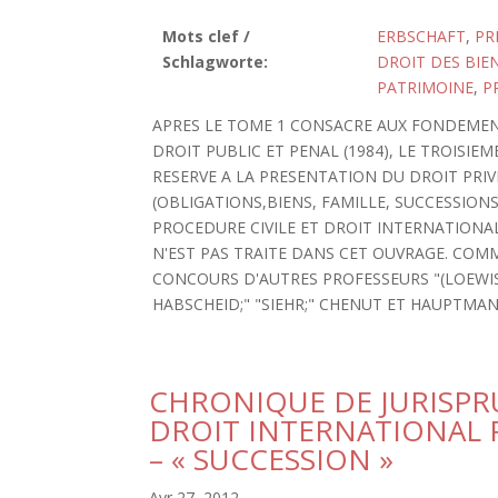
Mots clef /
ERBSCHAFT
,
PR
Schlagworte:
DROIT DES BIE
PATRIMOINE
,
P
APRES LE TOME 1 CONSACRE AUX FONDEMEN
DROIT PUBLIC ET PENAL (1984), LE TROISI
RESERVE A LA PRESENTATION DU DROIT PRIVE
(OBLIGATIONS,BIENS, FAMILLE, SUCCESSIONS
PROCEDURE CIVILE ET DROIT INTERNATIONAL
N'EST PAS TRAITE DANS CET OUVRAGE. COMM
CONCOURS D'AUTRES PROFESSEURS "(LOEWIS
HABSCHEID;" "SIEHR;" CHENUT ET HAUPTMAN
CHRONIQUE DE JURISP
DROIT INTERNATIONAL P
– « SUCCESSION »
Avr 27, 2012