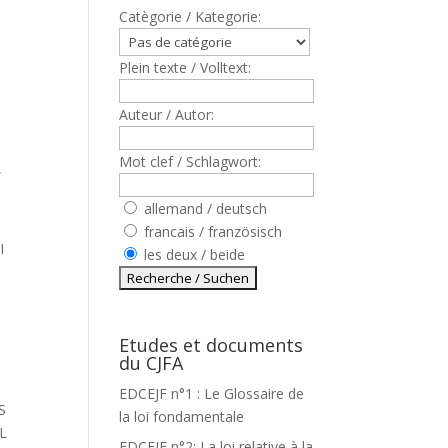
Catègorie / Kategorie:
Plein texte / Volltext:
Auteur / Autor:
Mot clef / Schlagwort:
,
allemand / deutsch
francais / französisch
I
les deux / beide
Etudes et documents
du CJFA
EDCEJF n°1 : Le Glossaire de
S
la loi fondamentale
L
EDCEJF n°2: La loi relative à la