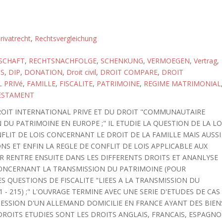
rivatrecht
,
Rechtsvergleichung
SCHAFT
,
RECHTSNACHFOLGE
,
SCHENKUNG
,
VERMOEGEN
,
Vertrag
,
IS
,
DIP
,
DONATION
,
Droit civil
,
DROIT COMPARE
,
DROIT
 PRIVé
,
FAMILLE
,
FISCALITE
,
PATRIMOINE
,
REGIME MATRIMONIAL
ESTAMENT
ROIT INTERNATIONAL PRIVE ET DU DROIT "COMMUNAUTAIRE
DU PATRIMOINE EN EUROPE ;" IL ETUDIE LA QUESTION DE LA LO
NFLIT DE LOIS CONCERNANT LE DROIT DE LA FAMILLE MAIS AUSSI
NS ET ENFIN LA REGLE DE CONFLIT DE LOIS APPLICABLE AUX
UR RENTRE ENSUITE DANS LES DIFFERENTS DROITS ET ANANLYSE
 CONCERNANT LA TRANSMISSION DU PATRIMOINE (POUR
 LES QUESTIONS DE FISCALITE "LIEES A LA TRANSMISSION DU
 - 215) ;" L'OUVRAGE TERMINE AVEC UNE SERIE D'ETUDES DE CAS
ESSION D'UN ALLEMAND DOMICILIE EN FRANCE AYANT DES BIEN
DROITS ETUDIES SONT LES DROITS ANGLAIS, FRANCAIS, ESPAGNO