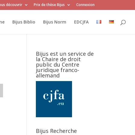
us découvrir
Prix de thèse Bijus
Connexion
me
Bijus Biblio
Bijus Norm
EDCJFA
Bijus est un service de
la Chaire de droit
public du Centre
juridique franco-
allemand
Bijus Recherche