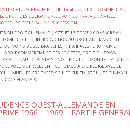
IVATRECHT
,
SACHENRECHT
,
DIP
,
Droit civil
,
DROIT COMMERCIAL
,
NS
,
DROIT DES OBLIGATIONS
,
DROIT DU TRAVAIL
,
FAMILLE
,
ROCEDURE CIVILE
,
Société
,
SUCCESSION
TS DU DROIT ALLEMAND (1977) ET LE TOME 2 CONSACRE AU
EME TOME DE CETTE INTRODUCTION AU DROIT ALLEMAND EST
, DU MOINS DE SES BRANCHES PRINCIPALES : DROIT CIVIL
), DROIT COMMERCIAL ET DES SOCIETES, DROIT DU TRAVAIL,
 PRIVE. IL FAUT CEPENDANT NOTER QUE LE DROIT DE LA FAILLIT
E LE VOLUME PRECEDENT, CE TOME 3 A ETE REDIGE AVEC LE
CH;" "MUELLER-FREIENFES; SCHLECHTRIEM; STOLL; TEICHMANN;
N COTE FRANCAIS).
RUDENCE OUEST-ALLEMANDE EN
RIVE 1966 – 1969 – PARTIE GENERA