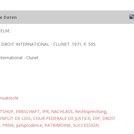
he Daten
ELM;
 DROIT INTERNATIONAL - CLUNET. 1971. P. 595.
international - Clunet
rivatrecht
TSHOF
,
ERBSCHAFT
,
IPR
,
NACHLASS
,
Rechtsprechung
,
ONFLIT DE LOIS
,
COUR FEDERALE DE JUSTICE
,
DIP
,
DROIT
 PRIVé
,
Jurisprudence
,
PATRIMOINE
,
SUCCESSION