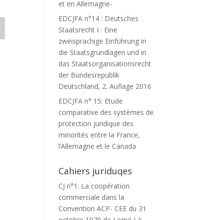
et en Allemagne-
EDCJFA n°14 : Deutsches
Staatsrecht I : Eine
zweisprachige Einführung in
die Staatsgrundlagen und in
das Staatsorganisationsrecht
der Bundesrepublik
Deutschland, 2. Auflage 2016
EDCJFA n° 15: Etude
comparative des systèmes de
protection juridique des
minorités entre la France,
l’Allemagne et le Canada
Cahiers juriduqes
CJ n°1: La coopération
commerciale dans la
Convention ACP- CEE du 31
octobre 1979 de Lomé I à