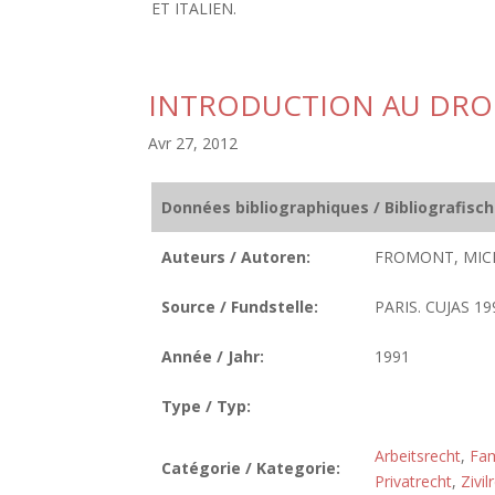
ET ITALIEN.
INTRODUCTION AU DROI
Avr 27, 2012
Données bibliographiques / Bibliografisc
Auteurs / Autoren:
FROMONT, MICHE
Source / Fundstelle:
PARIS. CUJAS 199
Année / Jahr:
1991
Type / Typ:
Arbeitsrecht
,
Fam
Catégorie / Kategorie:
Privatrecht
,
Zivil