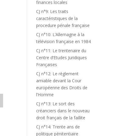
finances locales
CJ n°9: Les traits
caractéristiques de la
procedure pénale française
CJ n°10: L’Allemagne à la
télévision française en 1984
CJ n°11: Le trentenaire du
Centre d’Etudes Juridiques
Françaises
CJ n°12: Le règlement
amiable devant la Cour
européenne des Droits de
l’Homme
CJ n°13: Le sort des
créanciers dans le nouveau
droit français de la faillite
CJ n°14: Trente ans de
politique pénitentiaire