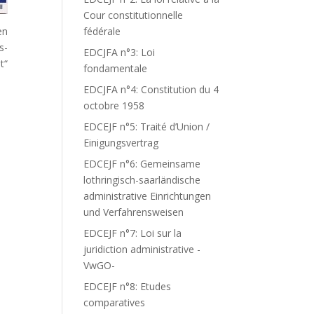
Cour constitutionnelle
en
fédérale
s-
EDCJFA n°3: Loi
t“
fondamentale
EDCJFA n°4: Constitution du 4
octobre 1958
EDCEJF n°5: Traité d’Union /
Einigungsvertrag
EDCEJF n°6: Gemeinsame
lothringisch-saarländische
administrative Einrichtungen
und Verfahrensweisen
EDCEJF n°7: Loi sur la
juridiction administrative -
VwGO-
EDCEJF n°8: Etudes
comparatives