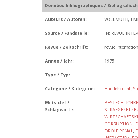
Données bibliographiques / Bibliografisc
Auteurs / Autoren:
VOLLMUTH, EMI
Source / Fundstelle:
IN: REVUE INTER
Revue / Zeitschrift:
revue internatio
Année / Jahr:
1975
Type / Typ:
Catégorie / Kategorie:
Handelsrecht
,
St
Mots clef /
BESTECHLICHKE
Schlagworte:
STRAFGESETZBU
WIRTSCHAFTSK
CORRUPTION
,
D
DROIT PENAL
,
INFRACTION E