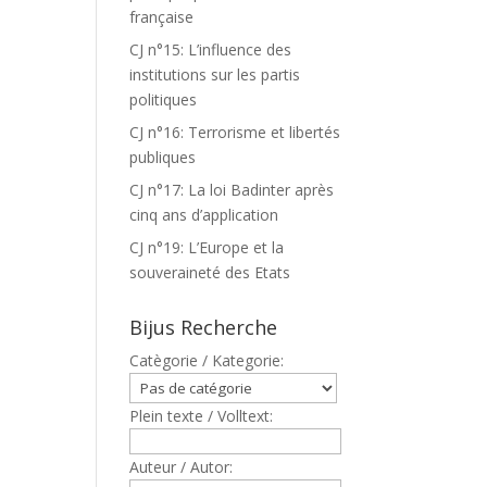
française
CJ n°15: L’influence des
institutions sur les partis
politiques
CJ n°16: Terrorisme et libertés
publiques
CJ n°17: La loi Badinter après
cinq ans d’application
CJ n°19: L’Europe et la
souveraineté des Etats
Bijus Recherche
Catègorie / Kategorie:
Plein texte / Volltext:
Auteur / Autor: