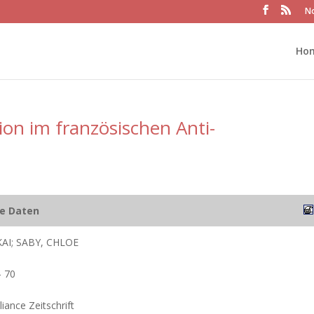
No
Ho
tion im französischen Anti-
he Daten
AI; SABY, CHLOE
- 70
ance Zeitschrift