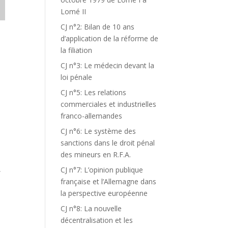
Lomé II
CJ n°2: Bilan de 10 ans
d’application de la réforme de
la filiation
CJ n°3: Le médecin devant la
loi pénale
CJ n°5: Les relations
commerciales et industrielles
franco-allemandes
CJ n°6: Le système des
sanctions dans le droit pénal
des mineurs en R.F.A.
,
CJ n°7: L’opinion publique
française et l’Allemagne dans
la perspective européenne
CJ n°8: La nouvelle
décentralisation et les