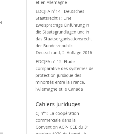
et en Allemagne-
EDCJFA n°14 : Deutsches
Staatsrecht I : Eine
N
zweisprachige Einführung in
die Staatsgrundlagen und in
das Staatsorganisationsrecht
der Bundesrepublik
Deutschland, 2. Auflage 2016
EDCJFA n° 15: Etude
comparative des systèmes de
protection juridique des
minorités entre la France,
l’Allemagne et le Canada
Cahiers juriduqes
CJ n°1: La coopération
commerciale dans la
Convention ACP- CEE du 31
octobre 1979 de Lomé I à