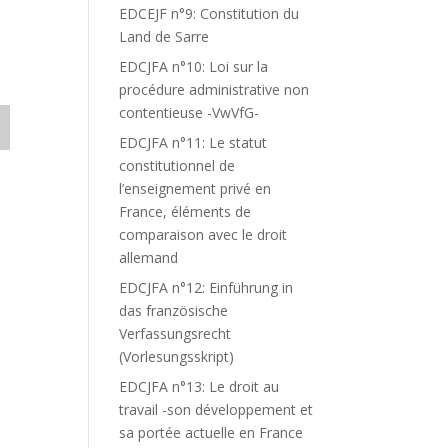
EDCEJF n°9: Constitution du
Land de Sarre
EDCJFA n°10: Loi sur la
procédure administrative non
contentieuse -VwVfG-
EDCJFA n°11: Le statut
constitutionnel de
l’enseignement privé en
France, éléments de
comparaison avec le droit
allemand
EDCJFA n°12: Einführung in
das französische
Verfassungsrecht
(Vorlesungsskript)
EDCJFA n°13: Le droit au
travail -son développement et
sa portée actuelle en France