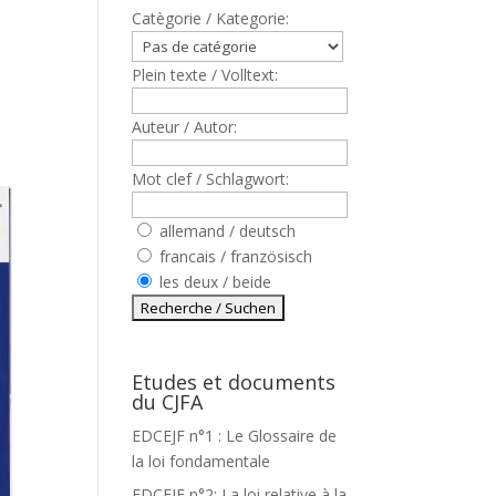
Catègorie / Kategorie:
Plein texte / Volltext:
Auteur / Autor:
Mot clef / Schlagwort:
allemand / deutsch
francais / französisch
les deux / beide
Etudes et documents
du CJFA
EDCEJF n°1 : Le Glossaire de
la loi fondamentale
EDCEJF n°2: La loi relative à la