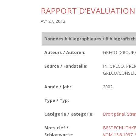
RAPPORT D’EVALUATION
Avr 27, 2012
Données bibliographiques / Bibliografisc
Auteurs / Autoren:
GRECO (GROUPE
Source / Fundstelle:
IN: GRECO. PR
GRECO/CONSEIL 
Année / Jahr:
2002
Type / Typ:
Catégorie / Kategorie:
Droit pénal
,
Stra
Mots clef /
BESTECHLICHKE
Schlagworte:
VOM 13.8.1997
,