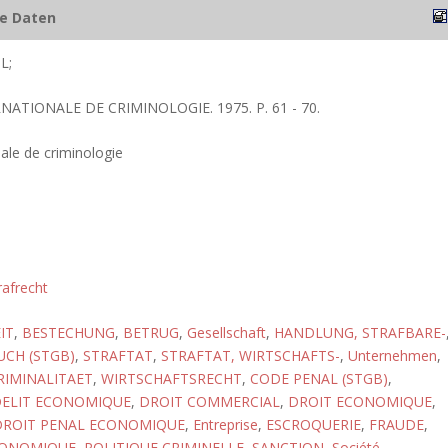
he Daten
L;
NATIONALE DE CRIMINOLOGIE. 1975. P. 61 - 70.
nale de criminologie
rafrecht
IT
,
BESTECHUNG
,
BETRUG
,
Gesellschaft
,
HANDLUNG, STRAFBARE-
CH (STGB)
,
STRAFTAT
,
STRAFTAT, WIRTSCHAFTS-
,
Unternehmen
,
RIMINALITAET
,
WIRTSCHAFTSRECHT
,
CODE PENAL (STGB)
,
ELIT ECONOMIQUE
,
DROIT COMMERCIAL
,
DROIT ECONOMIQUE
,
DROIT PENAL ECONOMIQUE
,
Entreprise
,
ESCROQUERIE
,
FRAUDE
,
CONOMIQUE
,
POLITIQUE CRIMINELLE
,
SANCTION
,
Société