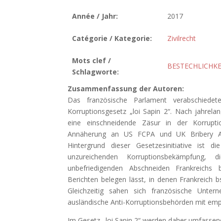
Année / Jahr:
2017
Catégorie / Kategorie:
Zivilrecht
Mots clef /
BESTECHLICHKE
Schlagworte:
Zusammenfassung der Autoren:
Das französische Parlament verabschiede
Korruptionsgesetz „loi Sapin 2“. Nach jahrel
eine einschneidende Zäsur in der Korrupti
Annäherung an US FCPA und UK Bribery Act
Hintergrund dieser Gesetzesinitiative ist di
unzureichenden Korruptionsbekämpfung,
unbefriedigenden Abschneiden Frankreichs 
Berichten belegen lässt, in denen Frankreich 
Gleichzeitig sahen sich französische Unter
ausländische Anti-Korruptionsbehörden mit emp
Im Gesetz „loi Sapin 2“ werden daher umfassen