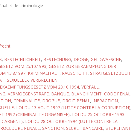
énal et de criminologie
frecht
S
,
BESTECHLICHKEIT
,
BESTECHUNG
,
DROGE
,
GELDWAESCHE
,
SETZ VOM 25.10.1993
,
GESETZ ZUR BEKAEMPFUNG DER
M 13.8.1997
,
KRIMINALITAET
,
RAUSCHGIFT
,
STRAFGESETZBUCH
T, SEXUELLE-
,
VERBRECHEN
,
EKAEMPFUNGSGESETZ VOM 28.10.1994
,
VERFALL
,
NG
,
VERMOEGENSTRAFE
,
BANQUE
,
BLANCHIMENT
,
CODE PENAL
TION
,
CRIMINALITE
,
DROGUE
,
DROIT PENAL
,
INFRACTION
,
XUELLE
,
LOI DU 13 AOUT 1997 (LUTTE CONTRE LA CORRUPTION)
,
LET 1992 (CRIMINALITE ORGANISEE)
,
LOI DU 25 OCTOBRE 1993
D'ARGENT)
,
LOI DU 28 OCTOBRE 1994 (LUTTE CONTRE LA
PROCEDURE PENALE
,
SANCTION
,
SECRET BANCAIRE
,
STUPEFIANT