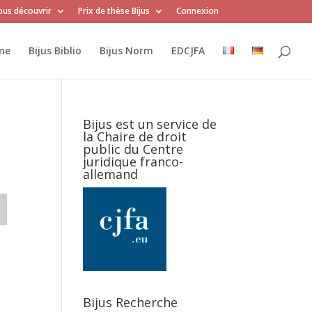
us découvrir
Prix de thèse Bijus
Connexion
me
Bijus Biblio
Bijus Norm
EDCJFA
Bijus est un service de
la Chaire de droit
public du Centre
juridique franco-
allemand
Bijus Recherche