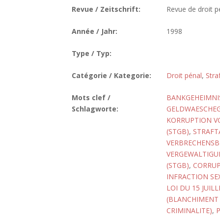
Revue / Zeitschrift:
Revue de droit p
Année / Jahr:
1998
Type / Typ:
Catégorie / Kategorie:
Droit pénal
,
Stra
Mots clef /
BANKGEHEIMNI
Schlagworte:
GELDWAESCHEGE
KORRUPTION VO
(STGB)
,
STRAFTA
VERBRECHENSB
VERGEWALTIGU
(STGB)
,
CORRUP
INFRACTION SE
LOI DU 15 JUIL
(BLANCHIMENT 
CRIMINALITE)
,