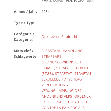
PARIS. CUJAS 1984, P. 295 - 337.
Année / Jahr:
1984
Type / Typ:
Catégorie /
Droit pénal
,
Strafrecht
Kategorie:
Mots clef /
DIEBSTAHL
,
HANDLUNG,
Schlagworte:
STRAFBARE-
,
ORDNUNGSWIDRIGKEIT
,
STRAFE
,
STRAFGESETZBUCH
(STGB)
,
STRAFTAT
,
STRAFTAT,
SEXUELLE-
,
TOTSCHLAG
,
VERLEUMDUNG
,
VERUNGLIMPFUNG DES
ANDENKENS VERSTORBENER
,
CODE PENAL (STGB)
,
DELIT
CONTRE LA PAIX SOCIALE
,