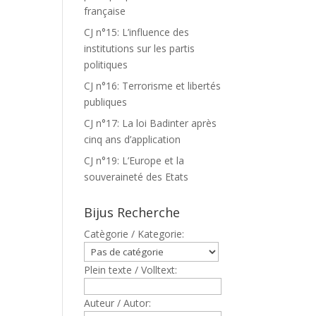
française
CJ n°15: L’influence des
institutions sur les partis
politiques
CJ n°16: Terrorisme et libertés
publiques
CJ n°17: La loi Badinter après
cinq ans d’application
CJ n°19: L’Europe et la
souveraineté des Etats
Bijus Recherche
Catègorie / Kategorie:
Plein texte / Volltext:
Auteur / Autor: