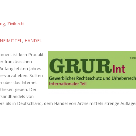
ung
,
Zivilrecht
NEIMITTEL
,
HANDEL
ament ist kein Produkt
der französischen
fang letzten Jahres
hervorzuheben. Sollten
h über das Internet
otheken geben. Der
ersandhandels von
rs als in Deutschland, dem Handel von Arzneimitteln strenge Auflage