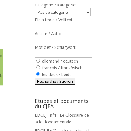
Catègorie / Kategorie:
Plein texte / Volltext:
Auteur / Autor:
Mot clef / Schlagwort:
allemand / deutsch
francais / französisch
les deux / beide
n
Etudes et documents
du CJFA
EDCEJF n°1 : Le Glossaire de
la loi fondamentale
EDCEJF n°2: La loi relative à la