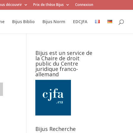
us découvrir
Prix de thèse Bijus
Connexion
me
Bijus Biblio
Bijus Norm
EDCJFA
Bijus est un service de
la Chaire de droit
public du Centre
juridique franco-
allemand
Bijus Recherche