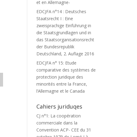
et en Allemagne-
EDCJFA n°14 : Deutsches
Staatsrecht I : Eine
zweisprachige Einführung in
die Staatsgrundlagen und in
das Staatsorganisationsrecht
der Bundesrepublik
Deutschland, 2. Auflage 2016
EDCJFA n° 15: Etude
comparative des systèmes de
protection juridique des
minorités entre la France,
l’Allemagne et le Canada
Cahiers juriduqes
CJ n°1: La coopération
commerciale dans la
Convention ACP- CEE du 31
octobre 1979 de Lomé I à