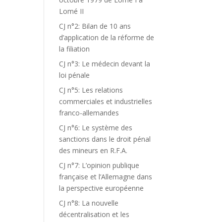
Lomé II
CJ n°2: Bilan de 10 ans
d’application de la réforme de
la filiation
CJ n°3: Le médecin devant la
loi pénale
CJ n°5: Les relations
commerciales et industrielles
franco-allemandes
CJ n°6: Le système des
sanctions dans le droit pénal
des mineurs en R.F.A.
CJ n°7: L’opinion publique
française et l’Allemagne dans
la perspective européenne
CJ n°8: La nouvelle
décentralisation et les