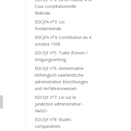
Cour constitutionnelle
fédérale
EDCJFA n°3: Loi
fondamentale
EDCJFA n°4: Constitution du 4
octobre 1958
EDCEJF n°5: Traité d’Union /
Einigungsvertrag
EDCEJF n°6: Gemeinsame
lothringisch-saarländische
administrative Einrichtungen
und Verfahrensweisen
EDCEJF n°7: Loi sur la
juridiction administrative -
VwGO-
EDCEJF n°8: Etudes
comparatives