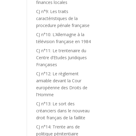
finances locales
CJ n°9: Les traits
caractéristiques de la
procedure pénale française
CJ n°10: L’Allemagne à la
télévision française en 1984
CJ n°11: Le trentenaire du
Centre d’Etudes Juridiques
Françaises
CJ n°12: Le règlement
amiable devant la Cour
européenne des Droits de
l’Homme
CJ n°13: Le sort des
créanciers dans le nouveau
droit français de la faillite
CJ n°14: Trente ans de
politique pénitentiaire