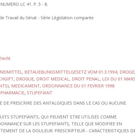
UMERO LC 41. P. 5 - 8.
 Travail du Sénat - Série Législation comparée
frecht
NEIMITTEL
,
BETAUEBUNGSMITTELGESETZ VOM 01.3.1994
,
DROGE
CHGIFT
,
DROGUE
,
DROIT MEDICAL
,
DROIT PENAL
,
LOI DU 01 MAR
NTS)
,
MEDICAMENT
,
ORDONNANCE DU 01 FEVRIER 1998
,
PHARMACIE
,
STUPEFIANT
ITE DE PRESCRIRE DES ANTALGIQUES DANS LE CAS OU AUCUNE
UITS STUPEFIANTS, QUI PEUVENT ETRE UTILISES COMME
ONNANCE SUR LES STUPEFIANTS, TELLE QUE MODIFIEE EN
RAITEMENT DE LA DOULEUR: PRESCRIPTEUR - CARACTERISTIQUES D