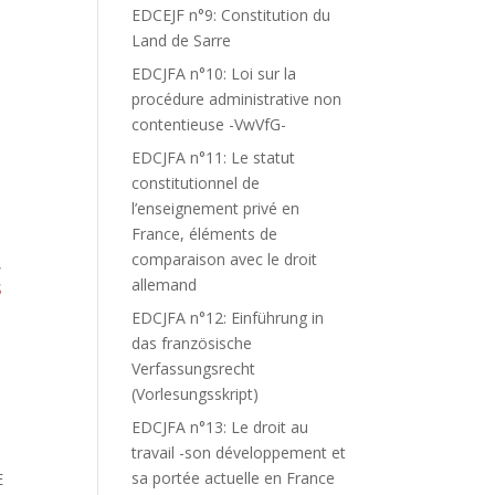
EDCEJF n°9: Constitution du
Land de Sarre
EDCJFA n°10: Loi sur la
procédure administrative non
contentieuse -VwVfG-
EDCJFA n°11: Le statut
constitutionnel de
l’enseignement privé en
France, éléments de
comparaison avec le droit
,
allemand
S
EDCJFA n°12: Einführung in
das französische
Verfassungsrecht
(Vorlesungsskript)
EDCJFA n°13: Le droit au
travail -son développement et
sa portée actuelle en France
E