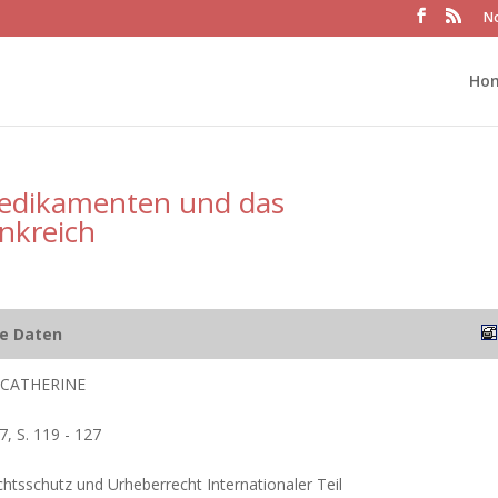
No
Ho
edikamenten und das
nkreich
he Daten
 CATHERINE
7, S. 119 - 127
htsschutz und Urheberrecht Internationaler Teil