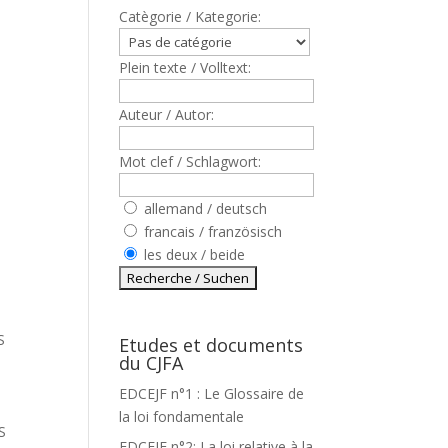
Catègorie / Kategorie:
Plein texte / Volltext:
Auteur / Autor:
Mot clef / Schlagwort:
allemand / deutsch
francais / französisch
les deux / beide
S
Etudes et documents
du CJFA
I
EDCEJF n°1 : Le Glossaire de
la loi fondamentale
S
EDCEJF n°2: La loi relative à la