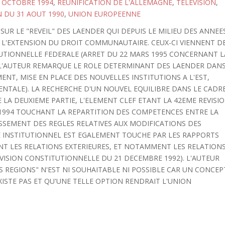
7 OCTOBRE 1994
,
REUNIFICATION DE L'ALLEMAGNE
,
TELEVISION
,
N DU 31 AOUT 1990
,
UNION EUROPEENNE
SUR LE "REVEIL" DES LAENDER QUI DEPUIS LE MILIEU DES ANNEE
 L'EXTENSION DU DROIT COMMUNAUTAIRE. CEUX-CI VIENNENT D
UTIONNELLE FEDERALE (ARRET DU 22 MARS 1995 CONCERNANT L
). L'AUTEUR REMARQUE LE ROLE DETERMINANT DES LAENDER DAN
ENT, MISE EN PLACE DES NOUVELLES INSTITUTIONS A L'EST,
ENTALE). LA RECHERCHE D'UN NOUVEL EQUILIBRE DANS LE CADR
 LA DEUXIEME PARTIE, L'ELEMENT CLEF ETANT LA 42EME REVISI
1994 TOUCHANT LA REPARTITION DES COMPETENCES ENTRE LA
ISSEMENT DES REGLES RELATIVES AUX MODIFICATIONS DES
RE INSTITUTIONNEL EST EGALEMENT TOUCHE PAR LES RAPPORTS
T LES RELATIONS EXTERIEURES, ET NOTAMMENT LES RELATION
VISION CONSTITUTIONNELLE DU 21 DECEMBRE 1992). L'AUTEUR
S REGIONS" N'EST NI SOUHAITABLE NI POSSIBLE CAR UN CONCEP
ISTE PAS ET QU'UNE TELLE OPTION RENDRAIT L'UNION