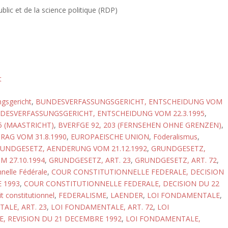
blic et de la science politique (RDP)
t
gsgericht
,
BUNDESVERFASSUNGSGERICHT, ENTSCHEIDUNG VOM
DESVERFASSUNGSGERICHT, ENTSCHEIDUNG VOM 22.3.1995
,
5 (MAASTRICHT)
,
BVERFGE 92, 203 (FERNSEHEN OHNE GRENZEN)
,
RAG VOM 31.8.1990
,
EUROPAEISCHE UNION
,
Föderalismus
,
UNDGESETZ, AENDERUNG VOM 21.12.1992
,
GRUNDGESETZ,
 27.10.1994
,
GRUNDGESETZ, ART. 23
,
GRUNDGESETZ, ART. 72
,
nnelle Fédérale
,
COUR CONSTITUTIONNELLE FEDERALE, DECISION
 1993
,
COUR CONSTITUTIONNELLE FEDERALE, DECISION DU 22
t constitutionnel
,
FEDERALISME
,
LAENDER
,
LOI FONDAMENTALE
,
ALE, ART. 23
,
LOI FONDAMENTALE, ART. 72
,
LOI
 REVISION DU 21 DECEMBRE 1992
,
LOI FONDAMENTALE,