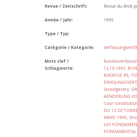
Revue / Zeitschrift:
Revue du droit pu
Année / Jahr:
1995
Type / Typ:
Catégorie / Kategorie:
Verfassungsrech
Mots clef /
Bundesverfassun
Schlagworte:
12.10.1993
,
BUN
BVERFGE 89, 15
EINIGUNGSVERT
Grundgesetz
,
GR
AENDERUNG VOM
Cour constitutio
DU 12 OCTOBRE
MARS 1995
,
Droi
LOI FONDAMENT
FONDAMENTALE,