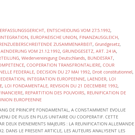
RFASSUNGSGERICHT, ENTSCHEIDUNG VOM 27.5.1992
,
 INTEGRATION
,
EUROPAEISCHE UNION
,
FINANZAUSGLEICH
,
RENZUEBERSCHREITENDE ZUSAMMENARBEIT
,
Grundgesetz
,
AENDERUNG VOM 21.12.1992
,
GRUNDGESETZ, ART. 24 IA
,
TEILUNG
,
Wiedervereinigung Deutschlands
,
BUNDESRAT
,
OMPETENCE
,
COOPERATION TRANSFRONTALIERE
,
COUR
ELLE FEDERALE, DECISION DU 27 MAI 1992
,
Droit constitutionnel
,
FEDERATION
,
INTEGRATION EUROPEENNE
,
LAENDER
,
LOI
E
,
LOI FONDAMENTALE, REVISION DU 21 DECEMBRE 1992
,
INANCIERE
,
REPARTITION DES POUVOIRS
,
REUNIFICATION DE
UNION EUROPEENNE
 RANG DE PRINCIPE FONDAMENTAL, A CONSTAMMENT EVOLUE
DEVENU DE PLUS EN PLUS UNITAIRE OU COOPERATIF. CETTE
AR DEUX EVENEMENTS MAJEURS : LA REUNIFICATION ALLEMANDE
92. DANS LE PRESENT ARTICLE, LES AUTEURS ANALYSENT LES