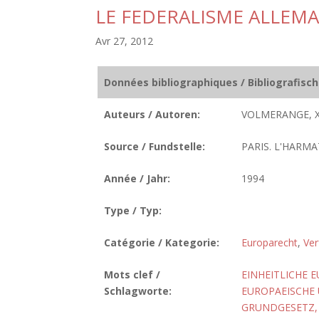
LE FEDERALISME ALLEM
Avr 27, 2012
Données bibliographiques / Bibliografisc
Auteurs / Autoren:
VOLMERANGE, X
Source / Fundstelle:
PARIS. L'HARMA
Année / Jahr:
1994
Type / Typ:
Catégorie / Kategorie:
Europarecht
,
Ver
Mots clef /
EINHEITLICHE 
Schlagworte:
EUROPAEISCHE
GRUNDGESETZ, A