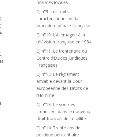
finances locales
CJ n°9: Les traits
caractéristiques de la
S
procedure pénale française
E
A
CJ n°10: L’Allemagne à la
S
télévision française en 1984
CJ n°11: Le trentenaire du
E
Centre d’Etudes Juridiques
ON
Françaises
CJ n°12: Le règlement
amiable devant la Cour
européenne des Droits de
S
l’Homme
T
CJ n°13: Le sort des
créanciers dans le nouveau
droit français de la faillite
CJ n°14: Trente ans de
politique pénitentiaire