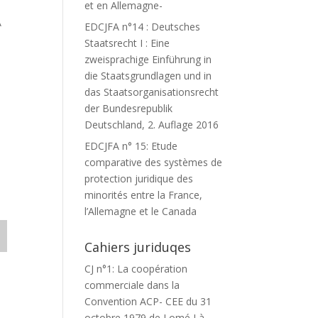
et en Allemagne-
A
EDCJFA n°14 : Deutsches
Staatsrecht I : Eine
zweisprachige Einführung in
die Staatsgrundlagen und in
das Staatsorganisationsrecht
der Bundesrepublik
Deutschland, 2. Auflage 2016
EDCJFA n° 15: Etude
comparative des systèmes de
protection juridique des
minorités entre la France,
l’Allemagne et le Canada
Cahiers juriduqes
CJ n°1: La coopération
commerciale dans la
Convention ACP- CEE du 31
octobre 1979 de Lomé I à