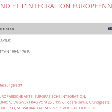
AND ET L’INTEGRATION EUROPEEN
he Daten
AVIER;
TTAN 1994, 176 P.
fassungsrecht
EUROPAEISCHE AKTE
,
EUROPAEISCHE INTEGRATION
,
 UNION
,
EWG-VERTRAG VOM 25.3.1957
,
Föderalismus
,
Grundgesetz
,
RT. 23 I
,
SUBSIDIARITAETSPRINZIP
,
VERTRAG UEBER DIE