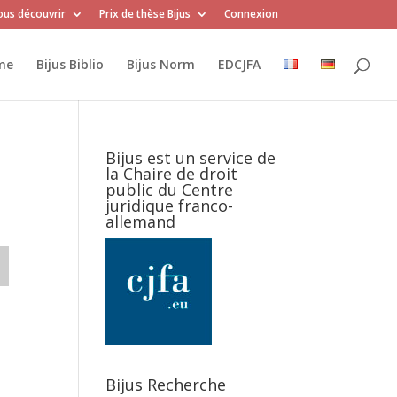
us découvrir
Prix de thèse Bijus
Connexion
me
Bijus Biblio
Bijus Norm
EDCJFA
Bijus est un service de
la Chaire de droit
public du Centre
juridique franco-
allemand
Bijus Recherche