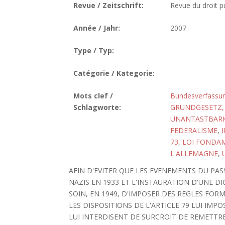
Revue / Zeitschrift:
Revue du droit pu
Année / Jahr:
2007
Type / Typ:
Catégorie / Kategorie:
Mots clef /
Bundesverfassun
Schlagworte:
GRUNDGESETZ, 
UNANTASTBARK
FEDERALISME
,
73
,
LOI FONDAM
L'ALLEMAGNE
,
AFIN D'EVITER QUE LES EVENEMENTS DU PASS
NAZIS EN 1933 ET L'INSTAURATION D'UNE D
SOIN, EN 1949, D'IMPOSER DES REGLES FOR
LES DISPOSITIONS DE L'ARTICLE 79 LUI IM
LUI INTERDISENT DE SURCROIT DE REMETTR