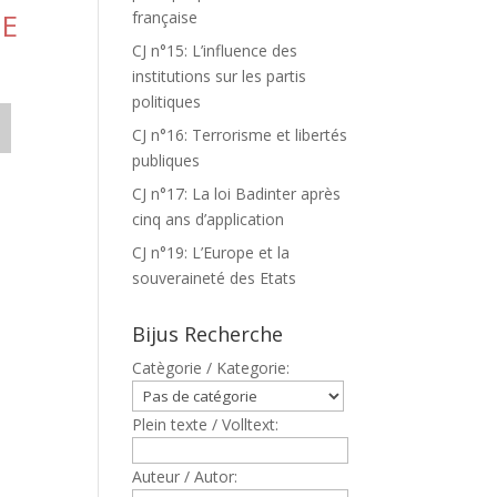
NE
française
CJ n°15: L’influence des
institutions sur les partis
politiques
CJ n°16: Terrorisme et libertés
publiques
CJ n°17: La loi Badinter après
cinq ans d’application
CJ n°19: L’Europe et la
souveraineté des Etats
Bijus Recherche
Catègorie / Kategorie:
Plein texte / Volltext:
Auteur / Autor: