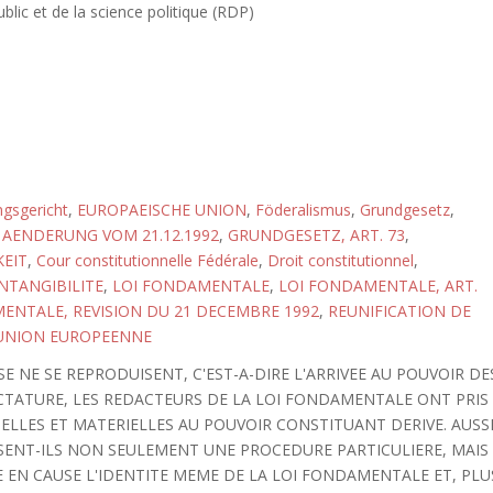
blic et de la science politique (RDP)
gsgericht
,
EUROPAEISCHE UNION
,
Föderalismus
,
Grundgesetz
,
AENDERUNG VOM 21.12.1992
,
GRUNDGESETZ, ART. 73
,
EIT
,
Cour constitutionnelle Fédérale
,
Droit constitutionnel
,
INTANGIBILITE
,
LOI FONDAMENTALE
,
LOI FONDAMENTALE, ART.
ENTALE, REVISION DU 21 DECEMBRE 1992
,
REUNIFICATION DE
UNION EUROPEENNE
E NE SE REPRODUISENT, C'EST-A-DIRE L'ARRIVEE AU POUVOIR DE
ICTATURE, LES REDACTEURS DE LA LOI FONDAMENTALE ONT PRIS
MELLES ET MATERIELLES AU POUVOIR CONSTITUANT DERIVE. AUSS
POSENT-ILS NON SEULEMENT UNE PROCEDURE PARTICULIERE, MAIS
E EN CAUSE L'IDENTITE MEME DE LA LOI FONDAMENTALE ET, PLU