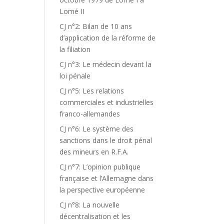
Lomé II
CJ n°2: Bilan de 10 ans
d’application de la réforme de
la filiation
CJ n°3: Le médecin devant la
loi pénale
CJ n°5: Les relations
commerciales et industrielles
franco-allemandes
CJ n°6: Le système des
sanctions dans le droit pénal
des mineurs en R.F.A.
CJ n°7: L’opinion publique
française et l’Allemagne dans
la perspective européenne
CJ n°8: La nouvelle
décentralisation et les