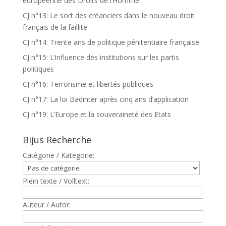
européenne des Droits de l’Homme
CJ n°13: Le sort des créanciers dans le nouveau droit
français de la faillite
CJ n°14: Trente ans de politique pénitentiaire française
CJ n°15: L’influence des institutions sur les partis
politiques
CJ n°16: Terrorisme et libertés publiques
CJ n°17: La loi Badinter après cinq ans d’application
CJ n°19: L’Europe et la souveraineté des Etats
Bijus Recherche
Catègorie / Kategorie:
Plein texte / Volltext:
Auteur / Autor: