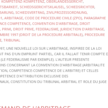
,
KOMPETENZ-KOMPETENZ
,
OBERLANDESGERICHT
,
TSBARKEIT
,
SCHIEDSGERICHTSKLAUSEL
,
SCHIEDSRICHTER
,
NBARUNG
,
SCHIEDSVERTRAG
,
ZIVILPROZESSORDNUNG,
31
,
ARBITRAGE
,
CODE DE PROCEDURE CIVILE (ZPO), PARAGRAPHE
NCE-COMPETENCE
,
CONVENTION D'ARBITRAGE
,
DROIT
 PRIVé
,
DROIT PRIVE
,
FEDERALISME
,
JURIDICTION D'ARBITRAGE
,
EMBRE 1997 (DROIT DE LA PROCEDURE ARBITRALE)
,
PROCEDURE
E
,
TRIBUNAL
7, UNE NOUVELLE LOI SUR L'ARBITRAGE, INSPIREE DE LA LOI
AGIT PAS D'UN EMPRUNT PARTIEL, CAR IL FALLAIT TENIR COMPTE 
 (LE FEDERALISME PAR EXEMPLE). L'AUTEUR PRESENTE
IONS CONCERNANT LA CONVENTION D'ARBITRAGE (ARBITRALITE
NTION, COMPETENCE-COMPETENCE DE L'ARBITRE) ET CELLES
PETENCE D'ATTRIBUTION EXCLUSIVE DES
UNAUX, CONSTITUTION DU TRIBUNAL ARBITRAL ET ROLE DU JUGE