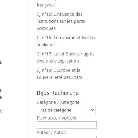
française
CJ n°15: L’influence des
institutions sur les partis
politiques
CJ n°16: Terrorisme et libertés
publiques
CJ n°17: La loi Badinter après
cinq ans d’application
E
CJ n°19: L’Europe et la
souveraineté des Etats
N
Bijus Recherche
E
Catègorie / Kategorie:
S
Plein texte / Volltext:
Auteur / Autor: