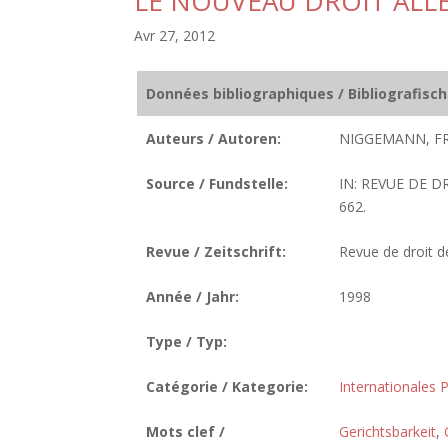
LE NOUVEAU DROIT ALL
Avr 27, 2012
Données bibliographiques / Bibliografisc
Auteurs / Autoren:
NIGGEMANN, FR
Source / Fundstelle:
IN: REVUE DE D
662.
Revue / Zeitschrift:
Revue de droit de
Année / Jahr:
1998
Type / Typ:
Catégorie / Kategorie:
Internationales P
Mots clef /
Gerichtsbarkeit
,