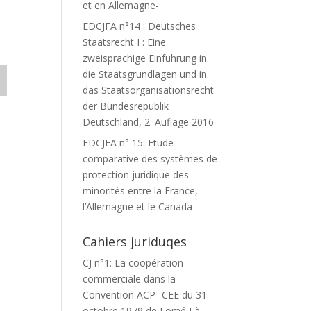
et en Allemagne-
EDCJFA n°14 : Deutsches
Staatsrecht I : Eine
zweisprachige Einführung in
die Staatsgrundlagen und in
das Staatsorganisationsrecht
der Bundesrepublik
Deutschland, 2. Auflage 2016
EDCJFA n° 15: Etude
comparative des systèmes de
protection juridique des
minorités entre la France,
l’Allemagne et le Canada
Cahiers juriduqes
CJ n°1: La coopération
commerciale dans la
Convention ACP- CEE du 31
octobre 1979 de Lomé I à