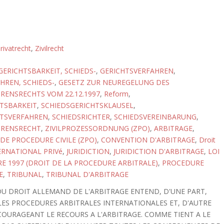
rivatrecht
,
Zivilrecht
GERICHTSBARKEIT, SCHIEDS-
,
GERICHTSVERFAHREN
,
HREN, SCHIEDS-
,
GESETZ ZUR NEUREGELUNG DES
RENSRECHTS VOM 22.12.1997
,
Reform
,
TSBARKEIT
,
SCHIEDSGERICHTSKLAUSEL
,
HTSVERFAHREN
,
SCHIEDSRICHTER
,
SCHIEDSVEREINBARUNG
,
HRENSRECHT
,
ZIVILPROZESSORDNUNG (ZPO)
,
ARBITRAGE
,
DE PROCEDURE CIVILE (ZPO)
,
CONVENTION D'ARBITRAGE
,
Droit
ERNATIONAL PRIVé
,
JURIDICTION
,
JURIDICTION D'ARBITRAGE
,
LOI
E 1997 (DROIT DE LA PROCEDURE ARBITRALE)
,
PROCEDURE
E
,
TRIBUNAL
,
TRIBUNAL D'ARBITRAGE
U DROIT ALLEMAND DE L'ARBITRAGE ENTEND, D'UNE PART,
LES PROCEDURES ARBITRALES INTERNATIONALES ET, D'AUTRE
OURAGEANT LE RECOURS A L'ARBITRAGE. COMME TIENT A LE