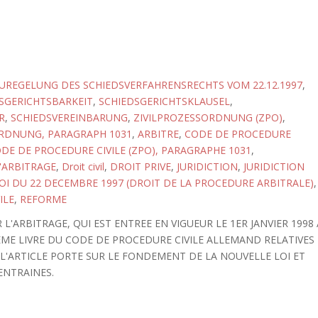
UREGELUNG DES SCHIEDSVERFAHRENSRECHTS VOM 22.12.1997
,
SGERICHTSBARKEIT
,
SCHIEDSGERICHTSKLAUSEL
,
R
,
SCHIEDSVEREINBARUNG
,
ZIVILPROZESSORDNUNG (ZPO)
,
ORDNUNG, PARAGRAPH 1031
,
ARBITRE
,
CODE DE PROCEDURE
DE DE PROCEDURE CIVILE (ZPO), PARAGRAPHE 1031
,
'ARBITRAGE
,
Droit civil
,
DROIT PRIVE
,
JURIDICTION
,
JURIDICTION
OI DU 22 DECEMBRE 1997 (DROIT DE LA PROCEDURE ARBITRALE)
,
ILE
,
REFORME
R L'ARBITRAGE, QUI EST ENTREE EN VIGUEUR LE 1ER JANVIER 1998
EME LIVRE DU CODE DE PROCEDURE CIVILE ALLEMAND RELATIVES
 L'ARTICLE PORTE SUR LE FONDEMENT DE LA NOUVELLE LOI ET
ENTRAINES.