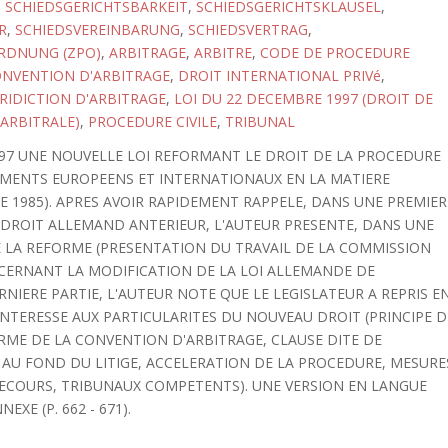
,
SCHIEDSGERICHTSBARKEIT
,
SCHIEDSGERICHTSKLAUSEL
,
R
,
SCHIEDSVEREINBARUNG
,
SCHIEDSVERTRAG
,
RDNUNG (ZPO)
,
ARBITRAGE
,
ARBITRE
,
CODE DE PROCEDURE
NVENTION D'ARBITRAGE
,
DROIT INTERNATIONAL PRIVé
,
URIDICTION D'ARBITRAGE
,
LOI DU 22 DECEMBRE 1997 (DROIT DE
ARBITRALE)
,
PROCEDURE CIVILE
,
TRIBUNAL
997 UNE NOUVELLE LOI REFORMANT LE DROIT DE LA PROCEDURE
EMENTS EUROPEENS ET INTERNATIONAUX EN LA MATIERE
E 1985). APRES AVOIR RAPIDEMENT RAPPELE, DANS UNE PREMIER
U DROIT ALLEMAND ANTERIEUR, L'AUTEUR PRESENTE, DANS UNE
DE LA REFORME (PRESENTATION DU TRAVAIL DE LA COMMISSION
CERNANT LA MODIFICATION DE LA LOI ALLEMANDE DE
ERNIERE PARTIE, L'AUTEUR NOTE QUE LE LEGISLATEUR A REPRIS E
'INTERESSE AUX PARTICULARITES DU NOUVEAU DROIT (PRINCIPE D
FORME DE LA CONVENTION D'ARBITRAGE, CLAUSE DITE DE
E AU FOND DU LITIGE, ACCELERATION DE LA PROCEDURE, MESURE
RECOURS, TRIBUNAUX COMPETENTS). UNE VERSION EN LANGUE
XE (P. 662 - 671).