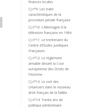
finances locales
CJ n°9: Les traits
caractéristiques de la
procedure pénale française
CJ n°10: L’Allemagne à la
télévision française en 1984
CJ n°11: Le trentenaire du
Centre d’Etudes Juridiques
Françaises
CJ n°12: Le règlement
amiable devant la Cour
européenne des Droits de
l’Homme
CJ n°13: Le sort des
créanciers dans le nouveau
droit français de la faillite
CJ n°14: Trente ans de
politique pénitentiaire