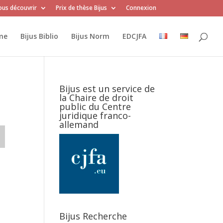
us découvrir
Prix de thèse Bijus
Connexion
me
Bijus Biblio
Bijus Norm
EDCJFA
Bijus est un service de
la Chaire de droit
public du Centre
juridique franco-
allemand
Bijus Recherche