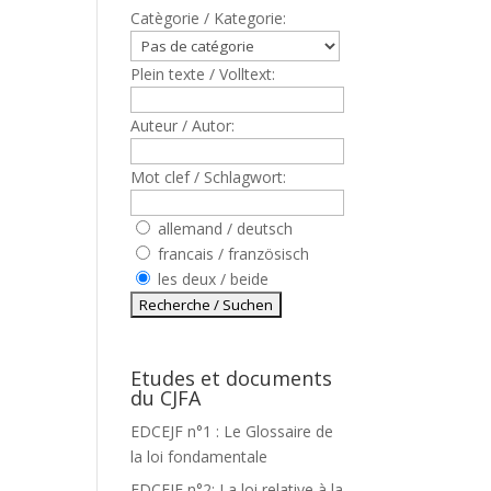
Catègorie / Kategorie:
Plein texte / Volltext:
Auteur / Autor:
Mot clef / Schlagwort:
allemand / deutsch
francais / französisch
les deux / beide
Etudes et documents
du CJFA
EDCEJF n°1 : Le Glossaire de
la loi fondamentale
EDCEJF n°2: La loi relative à la