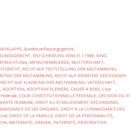
ABYKLAPPE
,
Bundesverfassungsgericht
,
UNGSGERICHT, ENTSCHEIDUNG VOM 31.1.1989
,
KIND
,
BEFRUCHTUNG
,
MENSCHENWUERDE
,
MUTTERSCHAFT
,
EITSRECHT
,
RECHT AUF FESTSTELLUNG DER ABSTAMMUNG
,
NNTNIS DER ABSTAMMUNG
,
RECHT AUF KENNTNIS DER EIGENEN
,
RECHT AUF KLAERUNG DER ABSTAMMUNG
,
VATERSCHAFT
,
N
,
ADOPTION
,
ADOPTION PLENIERE
,
CASIER A BEBE
,
Cour
 Fédérale
,
COUR CONSTITUTIONNELLE FEDERALE, DECISION DU 3
IGNITE HUMAINE
,
DROIT A L'ETABLISSEMENT DES ORIGINES
,
NNAISSANCE DE SES ORIGINES
,
DROIT A LA CONNAISSANCE DES
civil
,
DROIT DE LA FAMILLE
,
DROIT DE LA PERSONNALITE
,
ION
,
MATERNITE
,
ORIGINE
,
PATERNITE
,
PROCREATION