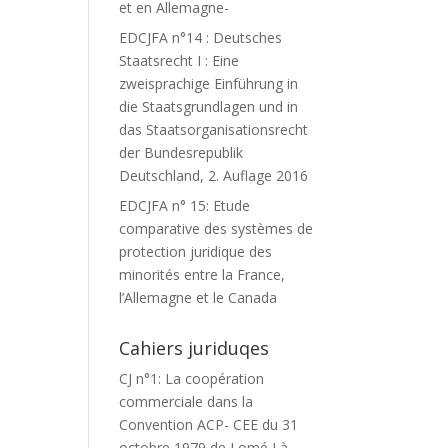
et en Allemagne-
EDCJFA n°14 : Deutsches
Staatsrecht I : Eine
zweisprachige Einführung in
die Staatsgrundlagen und in
das Staatsorganisationsrecht
der Bundesrepublik
Deutschland, 2. Auflage 2016
EDCJFA n° 15: Etude
comparative des systèmes de
protection juridique des
minorités entre la France,
l’Allemagne et le Canada
Cahiers juriduqes
CJ n°1: La coopération
commerciale dans la
Convention ACP- CEE du 31
octobre 1979 de Lomé I à