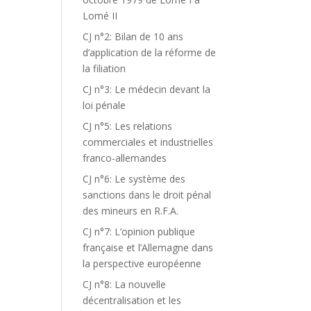
Lomé II
CJ n°2: Bilan de 10 ans
d’application de la réforme de
la filiation
CJ n°3: Le médecin devant la
loi pénale
CJ n°5: Les relations
commerciales et industrielles
franco-allemandes
CJ n°6: Le système des
sanctions dans le droit pénal
des mineurs en R.F.A.
CJ n°7: L’opinion publique
française et l’Allemagne dans
la perspective européenne
CJ n°8: La nouvelle
décentralisation et les