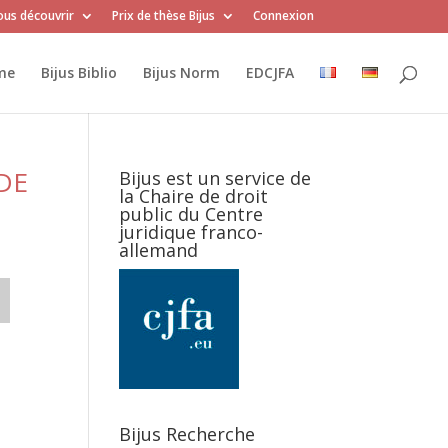
us découvrir
Prix de thèse Bijus
Connexion
me
Bijus Biblio
Bijus Norm
EDCJFA
DE
Bijus est un service de
la Chaire de droit
public du Centre
juridique franco-
allemand
Bijus Recherche