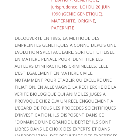
Jurisprudence
,
LOI DU 20 JUIN
1990 (GENIE GENETIQUE)
,
MATERNITE
,
ORIGINE
,
PATERNITE
DECOUVERTE EN 1985, LA METHODE DES
EMPREINTES GENETIQUES A CONNU DEPUIS UNE
EVOLUTION SPECTACULAIRE. SURTOUT UTILISEE
EN MATIERE PENALE POUR IDENTIFIER LES
AUTEURS D'INFRACTIONS CRIMINELLES, ELLE
L'EST EGALEMENT EN MATIERE CIVILE,
NOTAMMENT POUR ETABLIR OU EXCLURE UNE
FILIATION. EN ALLEMAGNE, LA RECHERCHE DE LA
VERITE BIOLOGIQUE QUI ANIME LES JUGES A
PROVOQUE CHEZ EUX UN REEL ENGOUEMENT A
L'EGARD DE TOUS LES PROCEDES SCIENTIFIQUES
D'INVESTIGATION. ILS DISPOSENT DANS CE
"DOMAINE D'UNE GRANDE LIBERTE;" ILS SONT
LIBRES DANS LE CHOIX DES EXPERTS ET DANS
L'APPRECIATION DES RESULTATS DES EXPERTISES.