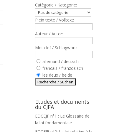
Catègorie / Kategorie:
Plein texte / Volltext:
Auteur / Autor:
Mot clef / Schlagwort:
allemand / deutsch
francais / französisch
les deux / beide
Etudes et documents
du CJFA
EDCEJF n°1 : Le Glossaire de
,
la loi fondamentale
EDCEJF n°2: La loi relative à la