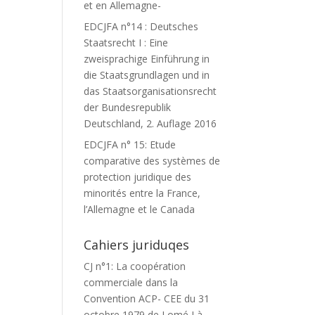
et en Allemagne-
EDCJFA n°14 : Deutsches
Staatsrecht I : Eine
zweisprachige Einführung in
die Staatsgrundlagen und in
das Staatsorganisationsrecht
der Bundesrepublik
Deutschland, 2. Auflage 2016
EDCJFA n° 15: Etude
comparative des systèmes de
protection juridique des
minorités entre la France,
l’Allemagne et le Canada
Cahiers juriduqes
CJ n°1: La coopération
commerciale dans la
Convention ACP- CEE du 31
octobre 1979 de Lomé I à