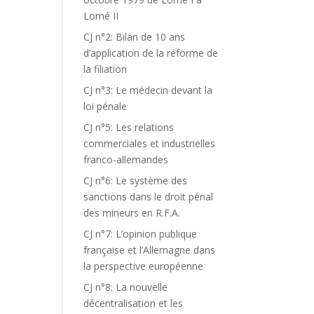
Lomé II
CJ n°2: Bilan de 10 ans
d’application de la réforme de
la filiation
CJ n°3: Le médecin devant la
loi pénale
CJ n°5: Les relations
commerciales et industrielles
franco-allemandes
CJ n°6: Le système des
sanctions dans le droit pénal
des mineurs en R.F.A.
CJ n°7: L’opinion publique
française et l’Allemagne dans
la perspective européenne
CJ n°8: La nouvelle
décentralisation et les