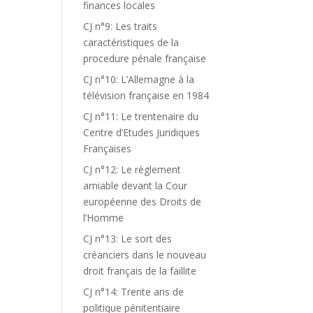
finances locales
CJ n°9: Les traits
caractéristiques de la
procedure pénale française
CJ n°10: L’Allemagne à la
télévision française en 1984
CJ n°11: Le trentenaire du
Centre d’Etudes Juridiques
Françaises
CJ n°12: Le règlement
amiable devant la Cour
européenne des Droits de
l’Homme
CJ n°13: Le sort des
créanciers dans le nouveau
droit français de la faillite
CJ n°14: Trente ans de
politique pénitentiaire