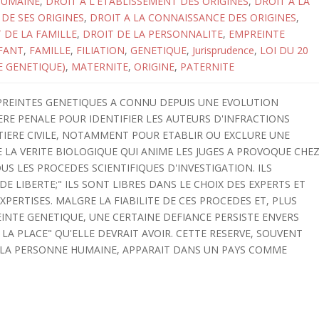
HUMAINE
,
DROIT A L'ETABLISSEMENT DES ORIGINES
,
DROIT A LA
DE SES ORIGINES
,
DROIT A LA CONNAISSANCE DES ORIGINES
,
 DE LA FAMILLE
,
DROIT DE LA PERSONNALITE
,
EMPREINTE
FANT
,
FAMILLE
,
FILIATION
,
GENETIQUE
,
Jurisprudence
,
LOI DU 20
IE GENETIQUE)
,
MATERNITE
,
ORIGINE
,
PATERNITE
PREINTES GENETIQUES A CONNU DEPUIS UNE EVOLUTION
ERE PENALE POUR IDENTIFIER LES AUTEURS D'INFRACTIONS
ATIERE CIVILE, NOTAMMENT POUR ETABLIR OU EXCLURE UNE
E LA VERITE BIOLOGIQUE QUI ANIME LES JUGES A PROVOQUE CHE
S LES PROCEDES SCIENTIFIQUES D'INVESTIGATION. ILS
 LIBERTE;" ILS SONT LIBRES DANS LE CHOIX DES EXPERTS ET
PERTISES. MALGRE LA FIABILITE DE CES PROCEDES ET, PLUS
INTE GENETIQUE, UNE CERTAINE DEFIANCE PERSISTE ENVERS
 LA PLACE" QU'ELLE DEVRAIT AVOIR. CETTE RESERVE, SOUVENT
DE LA PERSONNE HUMAINE, APPARAIT DANS UN PAYS COMME