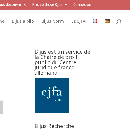
us découvrir
Prix de thèse Bijus
Connexion
me
Bijus Biblio
Bijus Norm
EDCJFA
Bijus est un service de
la Chaire de droit
public du Centre
juridique franco-
allemand
Bijus Recherche