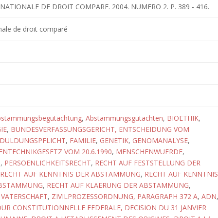
RNATIONALE DE DROIT COMPARE. 2004. NUMERO 2. P. 389 - 416.
nale de droit comparé
bstammungsbegutachtung
,
Abstammungsgutachten
,
BIOETHIK
,
IE
,
BUNDESVERFASSUNGSGERICHT, ENTSCHEIDUNG VOM
DULDUNGSPFLICHT
,
FAMILIE
,
GENETIK
,
GENOMANALYSE
,
ENTECHNIKGESETZ VOM 20.6.1990
,
MENSCHENWUERDE
,
T
,
PERSOENLICHKEITSRECHT
,
RECHT AUF FESTSTELLUNG DER
RECHT AUF KENNTNIS DER ABSTAMMUNG
,
RECHT AUF KENNTNIS
ABSTAMMUNG
,
RECHT AUF KLAERUNG DER ABSTAMMUNG
,
,
VATERSCHAFT
,
ZIVILPROZESSORDNUNG, PARAGRAPH 372 A
,
ADN
UR CONSTITUTIONNELLE FEDERALE, DECISION DU 31 JANVIER