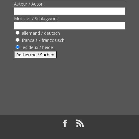
Auteur / Autor:
Mot clef / Schlagwort:
allemand / deutsch
francais / französisch
les deux / beide
Design de
Elegant Themes
| Propulsé par