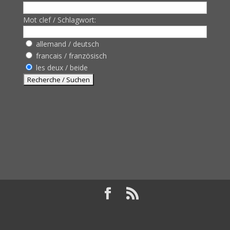
Mot clef / Schlagwort:
allemand / deutsch
francais / französisch
les deux / beide
Design de
Elegant Themes
| Propulsé par
WordPress