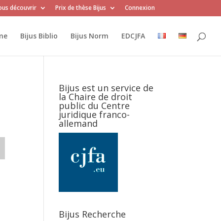
us découvrir
Prix de thèse Bijus
Connexion
me
Bijus Biblio
Bijus Norm
EDCJFA
Bijus est un service de
la Chaire de droit
public du Centre
juridique franco-
allemand
Bijus Recherche