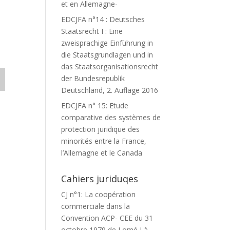
et en Allemagne-
EDCJFA n°14 : Deutsches
Staatsrecht I : Eine
zweisprachige Einführung in
die Staatsgrundlagen und in
das Staatsorganisationsrecht
der Bundesrepublik
Deutschland, 2. Auflage 2016
EDCJFA n° 15: Etude
comparative des systèmes de
protection juridique des
minorités entre la France,
l’Allemagne et le Canada
Cahiers juriduqes
CJ n°1: La coopération
commerciale dans la
Convention ACP- CEE du 31
octobre 1979 de Lomé I à