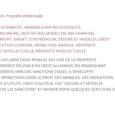
tum
,
Propriété intellectuelle
USTERRECHT
,
GEWERBLICHER RECHTSSCHUTZ
,
EICHNUNG
,
MUSTER UND MODELLEN
,
NACHAHMUNG
,
RECHT
,
BREVET
,
CONTREFACON
,
DESSINS ET MODELES
,
DROIT
CATION D'ORIGINE
,
INFRACTION
,
MARQUE
,
PROPRIETE
ET INTELLECTUELLE
,
PROPRIETE INTELLECTUELLE
 DES SANCTIONS PENALES DES LOIS DE LA PROPRIETE
NCURRENCE DELOYALE EN DROIT ALLEMAND, EN REMARQUANT
RIENTE VERS DES SANCTIONS CIVILES. IL DEVELOPPE
S INFRACTIONS DANS LE DROIT DES MARQUES, DES INDICATIONS
 D'UTILITE, DROIT D'AUTEUR, DES "DESSINS ET MODELES
ON; LES SANCTIONS" ET ABORDE ENFIN QUELQUES QUESTIONS 