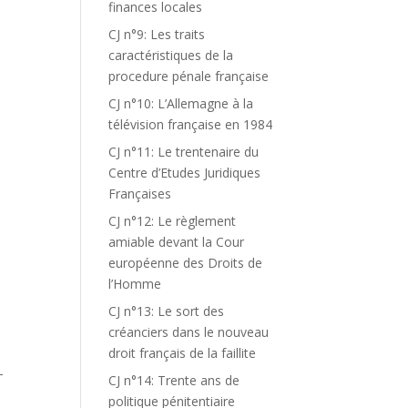
finances locales
CJ n°9: Les traits
caractéristiques de la
procedure pénale française
CJ n°10: L’Allemagne à la
télévision française en 1984
CJ n°11: Le trentenaire du
Centre d’Etudes Juridiques
Françaises
CJ n°12: Le règlement
amiable devant la Cour
européenne des Droits de
l’Homme
CJ n°13: Le sort des
créanciers dans le nouveau
droit français de la faillite
T
CJ n°14: Trente ans de
politique pénitentiaire