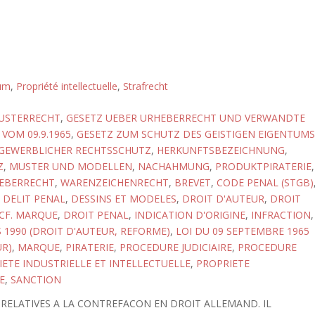
tum
,
Propriété intellectuelle
,
Strafrecht
USTERRECHT
,
GESETZ UEBER URHEBERRECHT UND VERWANDTE
VOM 09.9.1965
,
GESETZ ZUM SCHUTZ DES GEISTIGEN EIGENTUMS
GEWERBLICHER RECHTSSCHUTZ
,
HERKUNFTSBEZEICHNUNG
,
Z
,
MUSTER UND MODELLEN
,
NACHAHMUNG
,
PRODUKTPIRATERIE
,
EBERRECHT
,
WARENZEICHENRECHT
,
BREVET
,
CODE PENAL (STGB)
,
DELIT PENAL
,
DESSINS ET MODELES
,
DROIT D'AUTEUR
,
DROIT
CF. MARQUE
,
DROIT PENAL
,
INDICATION D'ORIGINE
,
INFRACTION
,
 1990 (DROIT D'AUTEUR, REFORME)
,
LOI DU 09 SEPTEMBRE 1965
UR)
,
MARQUE
,
PIRATERIE
,
PROCEDURE JUDICIAIRE
,
PROCEDURE
ETE INDUSTRIELLE ET INTELLECTUELLE
,
PROPRIETE
E
,
SANCTION
 RELATIVES A LA CONTREFACON EN DROIT ALLEMAND. IL