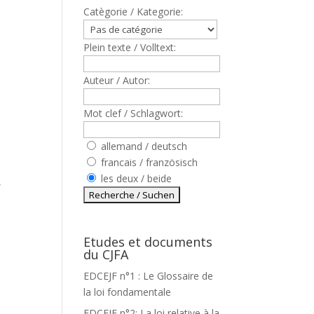
Catègorie / Kategorie:
Plein texte / Volltext:
Auteur / Autor:
Mot clef / Schlagwort:
allemand / deutsch
francais / französisch
les deux / beide
,
Etudes et documents
du CJFA
EDCEJF n°1 : Le Glossaire de
la loi fondamentale
EDCEJF n°2: La loi relative à la