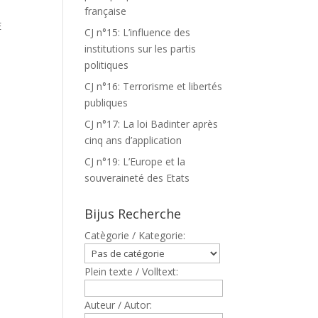
française
E
CJ n°15: L’influence des
institutions sur les partis
politiques
CJ n°16: Terrorisme et libertés
publiques
CJ n°17: La loi Badinter après
cinq ans d’application
CJ n°19: L’Europe et la
souveraineté des Etats
Bijus Recherche
Catègorie / Kategorie:
Plein texte / Volltext:
Auteur / Autor: