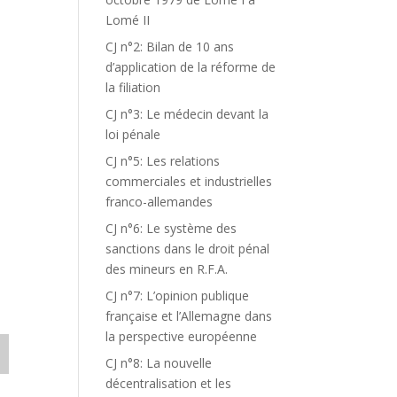
Lomé II
CJ n°2: Bilan de 10 ans
d’application de la réforme de
la filiation
CJ n°3: Le médecin devant la
S
loi pénale
CJ n°5: Les relations
commerciales et industrielles
franco-allemandes
CJ n°6: Le système des
sanctions dans le droit pénal
des mineurs en R.F.A.
CJ n°7: L’opinion publique
française et l’Allemagne dans
la perspective européenne
CJ n°8: La nouvelle
décentralisation et les