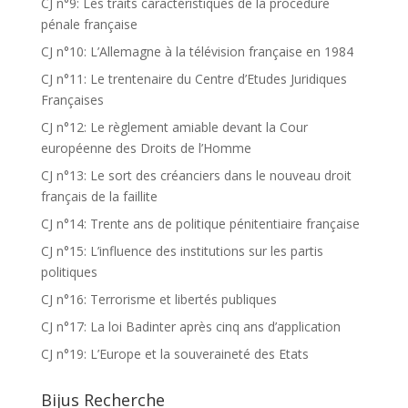
CJ n°9: Les traits caractéristiques de la procedure
pénale française
CJ n°10: L’Allemagne à la télévision française en 1984
CJ n°11: Le trentenaire du Centre d’Etudes Juridiques
Françaises
CJ n°12: Le règlement amiable devant la Cour
européenne des Droits de l’Homme
CJ n°13: Le sort des créanciers dans le nouveau droit
français de la faillite
CJ n°14: Trente ans de politique pénitentiaire française
CJ n°15: L’influence des institutions sur les partis
politiques
CJ n°16: Terrorisme et libertés publiques
CJ n°17: La loi Badinter après cinq ans d’application
CJ n°19: L’Europe et la souveraineté des Etats
Bijus Recherche