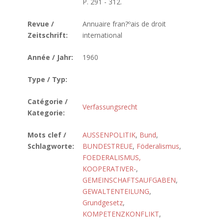
P. 291 - 312.
Revue /
Annuaire fran?ºais de droit
Zeitschrift:
international
Année / Jahr:
1960
Type / Typ:
Catégorie /
Verfassungsrecht
Kategorie:
Mots clef /
AUSSENPOLITIK
,
Bund
,
Schlagworte:
BUNDESTREUE
,
Föderalismus
,
FOEDERALISMUS,
KOOPERATIVER-
,
GEMEINSCHAFTSAUFGABEN
,
GEWALTENTEILUNG
,
Grundgesetz
,
KOMPETENZKONFLIKT
,