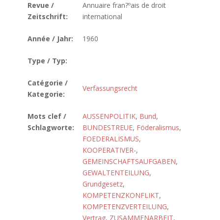
Revue /
Annuaire fran?ºais de droit
Zeitschrift:
international
Année / Jahr:
1960
Type / Typ:
Catégorie /
Verfassungsrecht
Kategorie:
Mots clef /
AUSSENPOLITIK
,
Bund
,
Schlagworte:
BUNDESTREUE
,
Föderalismus
,
FOEDERALISMUS,
KOOPERATIVER-
,
GEMEINSCHAFTSAUFGABEN
,
GEWALTENTEILUNG
,
Grundgesetz
,
KOMPETENZKONFLIKT
,
KOMPETENZVERTEILUNG
,
Vertrag
,
ZUSAMMENARBEIT
,