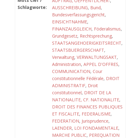
Mots clef /
AUFTRAG, OEFFENTLICHER-
,
Schlagworte:
AUSSCHREIBUNG
,
Bund
,
Bundesverfassungsgericht
,
EINSICHTNAHME
,
FINANZAUSGLEICH
,
Föderalismus
,
Grundgesetz
,
Rechtsprechung
,
STAATSANGEHOERIGKEITSRECHT
,
STAATSBUERGERSCHAFT
,
Verwaltung
,
VERWALTUNGSAKT
,
Administration
,
APPEL D'OFFRES
,
COMMUNICATION
,
Cour
constitutionnelle Fédérale
,
DROIT
ADMINISTRATIF
,
Droit
constitutionnel
,
DROIT DE LA
NATIONALITE, CF. NATIONALITE
,
DROIT DES FINANCES PUBLIQUES
ET FISCALITE
,
FEDERALISME
,
FEDERATION
,
Jurisprudence
,
LAENDER
,
LOI FONDAMENTALE
,
MARCHE PUBLIC
,
PEREQUATION