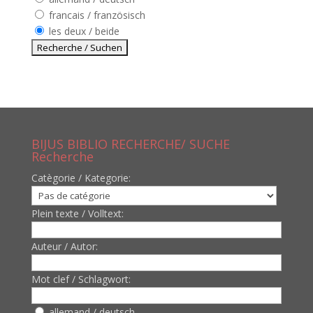
francais / französisch
les deux / beide
BIJUS BIBLIO RECHERCHE/ SUCHE
Recherche
Catègorie / Kategorie:
Plein texte / Volltext:
Auteur / Autor:
Mot clef / Schlagwort:
allemand / deutsch